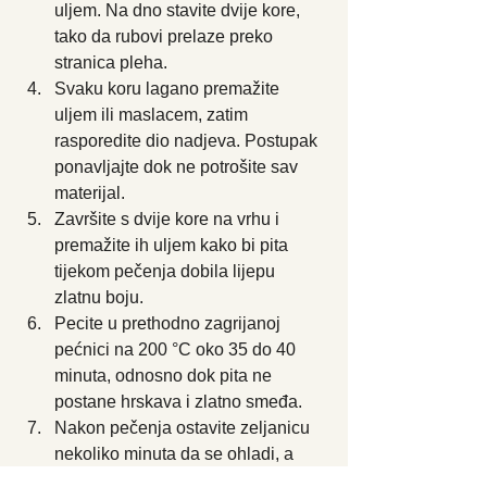
uljem. Na dno stavite dvije kore, 
tako da rubovi prelaze preko 
stranica pleha.
Svaku koru lagano premažite 
uljem ili maslacem, zatim 
rasporedite dio nadjeva. Postupak 
ponavljajte dok ne potrošite sav 
materijal.
Završite s dvije kore na vrhu i 
premažite ih uljem kako bi pita 
tijekom pečenja dobila lijepu 
zlatnu boju.
Pecite u prethodno zagrijanoj 
pećnici na 200 °C oko 35 do 40 
minuta, odnosno dok pita ne 
postane hrskava i zlatno smeđa.
Nakon pečenja ostavite zeljanicu 
nekoliko minuta da se ohladi, a 
zatim je narežite i poslužite.