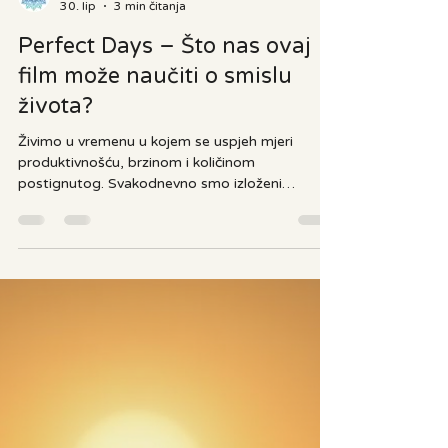
Ananda
30. lip
3 min čitanja
Perfect Days – Što nas ovaj
film može naučiti o smislu
života?
Živimo u vremenu u kojem se uspjeh mjeri
produktivnošću, brzinom i količinom
postignutog. Svakodnevno smo izloženi
porukama da moramo biti bolji, bogatiji,
uspješniji i zauzetiji nego jučer. Paradoksalno,
nikada nismo imali više mogućnosti, a
istovremeno se sve više ljudi osjeća umorno,
izgubljeno i nezadovoljno. Upravo zato film
Perfect Days redatelja Wima Wendersa djeluje
gotovo subverzivno. On ne pokušava
impresionirati spektakularnom pričom niti
velikim životnim dramama.