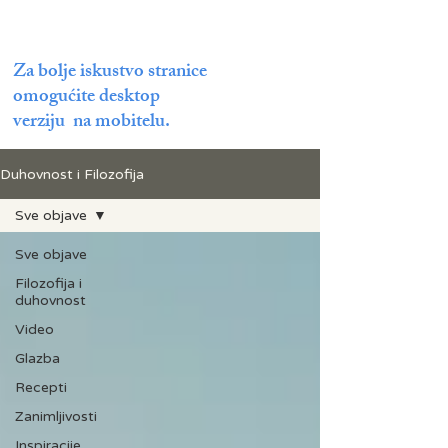
Za bolje iskustvo stranice
omogućite desktop
verziju na mobitelu.
Duhovnost i Filozofija
Sve objave
Sve objave
Filozofija i
duhovnost
Video
Glazba
Recepti
Zanimljivosti
Inspiracije