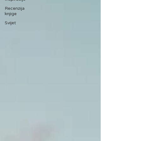
Recenzija
knjige
Svijet