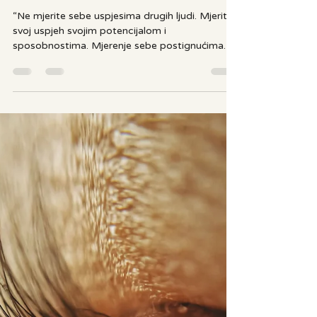
Ananda
29. pro 2025.
4 min čitanja
“Kada patite, vi ste opsjednuti
samo sobom.” – 50 citata
Tony Robbinsa
“Ne mjerite sebe uspjesima drugih ljudi. Mjerite
svoj uspjeh svojim potencijalom i
sposobnostima. Mjerenje sebe postignućima
drugih će smanjiti vaša očekivanja od sebe.”
Izvor: atma.hr “Tony” Robbins je američki
psihoterapeut, pisac, motivacijski govornik,
autoritet psihologije vodstva, pregovora i
organizacijskih promjena. On je čovjek koji je
prevladao sve svoje granice – od siromaštva u
kojem je odrastao, i do tumora na mozgu,
povezanog s nekontroliranim hormonom rasta,
zb