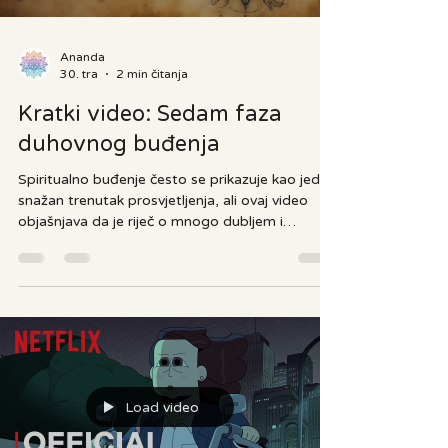
To su d
Load video
Ananda
30. tra
2 min čitanja
Kratki video: Sedam faza
duhovnog buđenja
Spiritualno buđenje često se prikazuje kao jedan
snažan trenutak prosvjetljenja, ali ovaj video
objašnjava da je riječ o mnogo dubljem i
dugotrajnijem procesu. Umjesto jednokratnog
iskustva, buđenje je putovanje kroz sedam
važnih faza osobne transformacije, unutarnjeg
iscjeljenja i širenja svijesti. Kroz jasno objašnjene
korake, video prikazuje kako se čovjek postupno
udaljava od zbunjenosti, straha i osjećaja