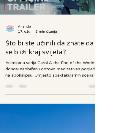
odvojenosti te dolazi do mira, jasnoće i
povezanosti. Na početku p
Load video
Ananda
17. ožu
3 min čitanja
Što bi ste učinili da znate da
se bliži kraj svijeta?
Animirana serija Carol & the End of the World
donosi neobičan i gotovo meditativan pogled
na apokalipsu. Umjesto spektakularnih scena
uništenja, herojske borbe za spas planeta ili
dramatičnih pokušaja preživljavanja, ova priča
usredotočuje se na nešto puno tiše i intimnije:
na svakodnevni život u trenutku kada