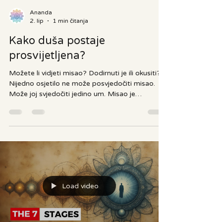
Ananda
2. lip
1 min čitanja
Kako duša postaje
prosvijetljena?
Možete li vidjeti misao? Dodirnuti je ili okusiti?
Nijedno osjetilo ne može posvjedočiti misao.
Može joj svjedočiti jedino um. Misao je
očitovanje uma. Izvor: atma.hr Koja je priroda
uma? Um je povezan s osjetilima. Osjetila
percipiraju objekt i šalju prikupljene informacije
umu. Um šalje odgovor tom objektu govoreći,
“Ja to volim” ili “Ja to ne volim”, “Ja to želim” ili
“Ja to ne želim”. Um prihvaća ili odbacuje, žudi
za onim što želi ili žali za onim čega više nema.