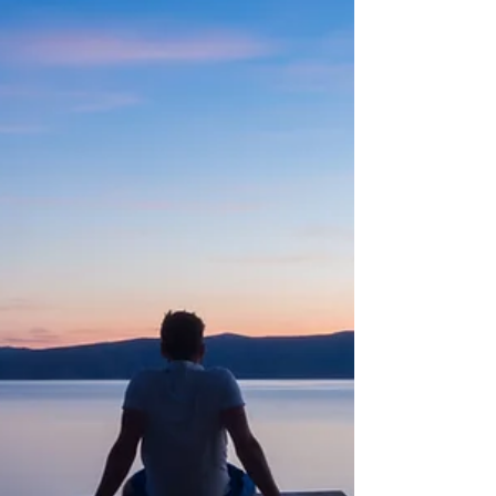
čovječanstvo zna da mu je preostalo još samo
nekoliko mjeseci. Ogroman planet
nezaustavljivo se približava Zemlji i sudar je
neizbježan, a svijest o skorom kraju potpun