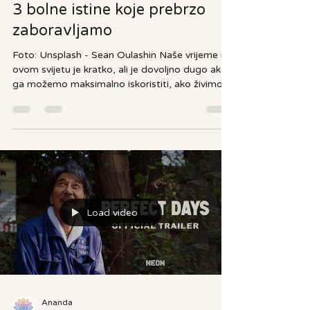
Ananda
prije 3 dana
3 min čitanja
3 bolne istine koje prebrzo
zaboravljamo
Foto: Unsplash - Sean Oulashin Naše vrijeme na
ovom svijetu je kratko, ali je dovoljno dugo ako
ga možemo maksimalno iskoristiti, ako živimo u
skladu sa svojim vrijednostima i pokušavamo
rasti kao ljudi polazeći od svijesti o tome tko
smo i što radimo. Najveći gubitak nije kada
umremo, već kada propustimo priliku da živimo
u potpunosti. Izvor: atma.hr Aldous Huxley je
rekao da “činjenice ne prestaju postojati samo
zato što ih ignoriramo”. Doista, ne željeti vidjeti
stvarnost
Load video