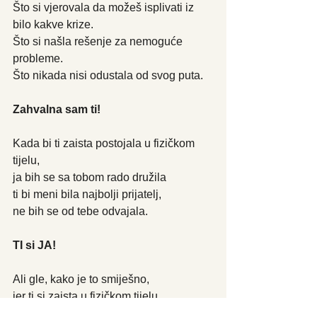
Što si vjerovala da možeš isplivati iz 
bilo kakve krize.
Što si našla rešenje za nemoguće 
probleme.
Što nikada nisi odustala od svog puta.
Zahvalna sam ti!
Kada bi ti zaista postojala u fizičkom 
tijelu,
ja bih se sa tobom rado družila
ti bi meni bila najbolji prijatelj,
ne bih se od tebe odvajala.
TI si JA!
Ali gle, kako je to smiješno,
jer ti si zaista u fizičkom tijelu,
i ja se zaista sa tobom stalno družim