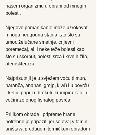
našem organizmu u obrani od mnogih 
bolesti.
Njegovo pomanjkanje može uzrokovati 
mnoga neugodna stanja kao što su 
umor, želučane smetnje, crijevni 
poremećaj, ali i neke teže bolesti kao 
što su skorbut, bolesti srca i krvnih žila, 
ateroskleroza.
Najprisutniji je u svježem voću (limun, 
naranča, ananas, grejp, kiwi) i u povrću 
- kelju, paprici, brokuli, krumpiru kao i u 
većini zelenog lisnatog povrća.
Prilikom obrade i pripreme hrane 
potrebno je pripaziti jer se ovaj vitamin 
uništava predugom termičkom obradom 