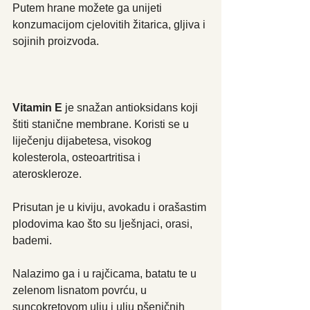
Putem hrane možete ga unijeti 
konzumacijom cjelovitih žitarica, gljiva i 
sojinih proizvoda.
Vitamin E
 je snažan antioksidans koji 
štiti stanične membrane. Koristi se u 
liječenju dijabetesa, visokog 
kolesterola, osteoartritisa i 
ateroskleroze.
Prisutan je u kiviju, avokadu i orašastim 
plodovima kao što su lješnjaci, orasi, 
bademi.
Nalazimo ga i u rajčicama, batatu te u 
zelenom lisnatom povrću, u 
suncokretovom ulju i ulju pšeničnih 