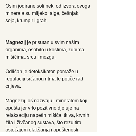
Osim jodirane soli neki od izvora ovoga 
minerala su mlijeko, alge, češnjak, 
soja, krumpir i grah.
Magnezij
 je prisutan u svim našim 
organima, osobito u kostima, zubima, 
mišićima, srcu i mozgu.
Odličan je detoksikator, pomaže u 
regulaciji srčanog ritma te potiče rad 
crijeva.
Magnezij još nazivaju i mineralom koji 
opušta jer vrlo pozitivno djeluje na 
relaksaciju napetih mišića, tkiva, krvnih 
žila i živčanog sustava, što rezultira 
osjećajem olakšanja i opuštenosti.