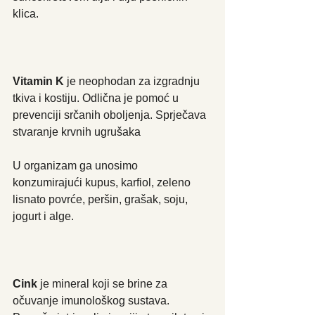
klica.
Vitamin K
 je neophodan za izgradnju 
tkiva i kostiju. Odlična je pomoć u 
prevenciji srčanih oboljenja. Sprječava 
stvaranje krvnih ugrušaka
U organizam ga unosimo 
konzumirajući kupus, karfiol, zeleno 
lisnato povrće, peršin, grašak, soju, 
jogurt i alge.
Cink 
je mineral koji se brine za 
očuvanje imunološkog sustava. 