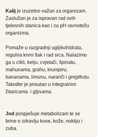
Kalij
 je izuzetno važan za organizam. 
Zaslužan je za ispravan rad svih 
tjelesnih stanica kao i za pH ravnotežu 
organizma.
Pomaže u razgradnji ugljikohidrata, 
regulira krvni tlak i rad srca. Nalazimo 
ga u cikli, kelju, cvjetači, špinatu, 
mahunama, grahu, krumpiru, 
bananama, limunu, naranči i grejpfrutu. 
Također je prisutan u integralnim 
žitaricama  i gljivama.
Jod 
pospješuje metabolizam te se 
brine o zdravlju kose, kože, noktiju i 
zuba.   