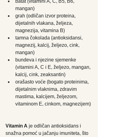
batat (vitamini A, C, B5, B6, 
mangan)
grah (odličan izvor proteina, 
dijetalnih vlakana, željeza, 
magnezija, vitamina B)
tamna čokolada (antioksidansi, 
magnezij, kalcij, željezo, cink, 
mangan)
bundeva i njezine sjemenke 
(vitamini A, C i E, željezo, mangan, 
kalcij, cink, zeaksantin)
orašasto voće (bogato proteinima, 
dijetalnim vlaknima, zdravim 
mastima, kalcijem, željezom, 
vitaminom E, cinkom, magnezijem)
Vitamin A
 je odličan antioksidans i 
snažna pomoć u jačanju imuniteta, što 