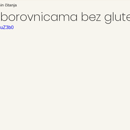
in čitanja
s borovnicama bez glu
4suZ3b0