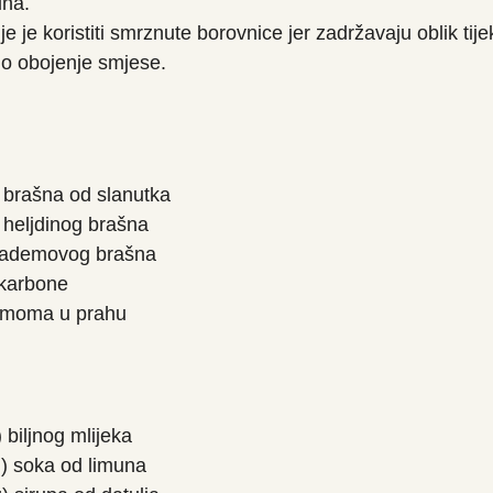
ina.
je je koristiti smrznute borovnice jer zadržavaju oblik tij
no obojenje smjese.
) brašna od slanutka
) heljdinog brašna
 bademovog brašna
ikarbone
damoma u prahu
 biljnog mlijeka
l) soka od limuna