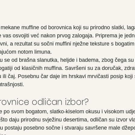
mekane muffine od borovnica koji su prirodno slatki, laga
e vas osvojiti već nakon prvog zalogaja. Priprema je jed
vni, a rezultat su sočni muffini nježne teksture s bogati
vajućom notom limuna.
ju se od brašna slanutka, heljde i badema, zbog čega su
bogatiji od klasičnih muffina. Savršeni su za doručak, zdr
 ili čaj. Posebnu čar daje im hrskavi mrvičasti posip koji
rašnjosti.
rovnice odličan izbor?
e po svom bogatom, slatko-kiselom okusu i visokom udje
to daju prirodnu svježinu desertima, odličan su izvor vl
ju postaju posebno sočne i stvaraju savršene male džep