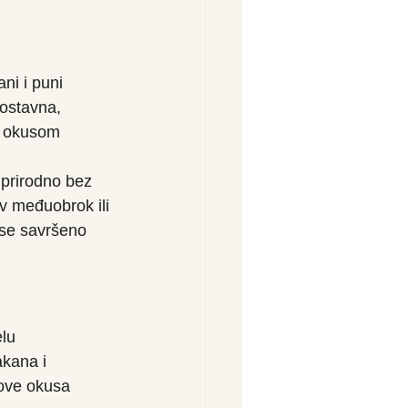
ni i puni 
nostavna, 
m okusom 
 prirodno bez 
av međuobrok ili 
 se savršeno 
lu 
akana i 
ove okusa 