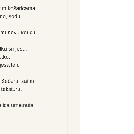
atim košaricama.
šno, sodu 
 limunovu koricu 
tku smjesu. 
etko.
ešajte u 
.
 šećeru, zatim 
 teksturu.
alica umetnuta 