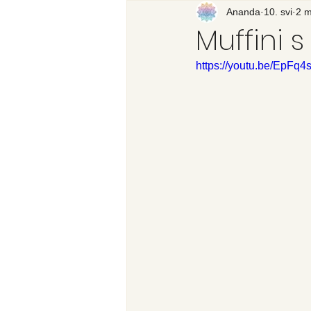
Recenzija knjige
Ananda
10. svi
Svijet
2 m
Muffini 
https://youtu.be/EpFq