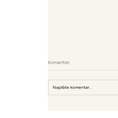
Komentari
Napišite komentar...
Ljetni recept s tikvicama