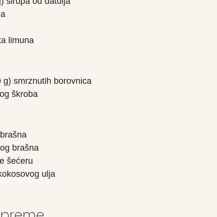
) sirupa od datulja
ja
kta limuna
0 g) smrznutih borovnica
nog škroba
 brašna
vog brašna
ve šećeru
 kokosovog ulja
ripreme