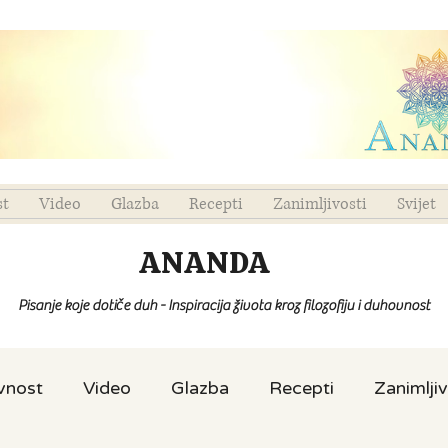
st
Video
Glazba
Recepti
Zanimljivosti
Svijet
ANANDA
Pisanje koje dotiče duh - Inspiracija života kroz filozofiju i duhovnost
ovnost
Video
Glazba
Recepti
Zanimljiv