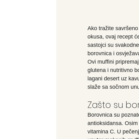
Ako tražite savršeno 
okusa, ovaj recept ć
sastojci su svakodne
borovnica i osvježa
Ovi muffini priprema
glutena i nutritivno 
lagani desert uz kavu
slaže sa sočnom unut
Zašto su bo
Borovnica su poznat
antioksidansa. Osim š
vitamina C. U pečen