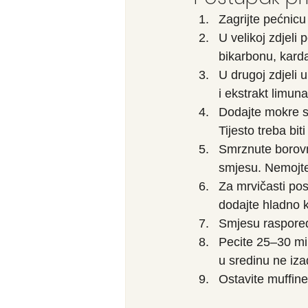
Zagrijte pećnicu
U velikoj zdjeli
bikarbonu, karda
U drugoj zdjeli u
i ekstrakt limuna
Dodajte mokre sa
Tijesto treba bi
Smrznute borovn
smjesu. Nemojte 
Za mrvičasti po
dodajte hladno k
Smjesu rasporedi
Pecite 25–30 mi
u sredinu ne iza
Ostavite muffine