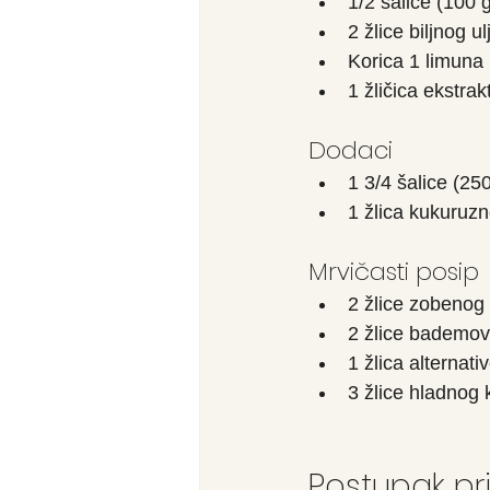
1/2 šalice (100 g
2 žlice biljnog ul
Korica 1 limuna
1 žličica ekstra
Dodaci
1 3/4 šalice (25
1 žlica kukuruz
Mrvičasti posip
2 žlice zobenog
2 žlice bademo
1 žlica alternati
3 žlice hladnog
Postupak p