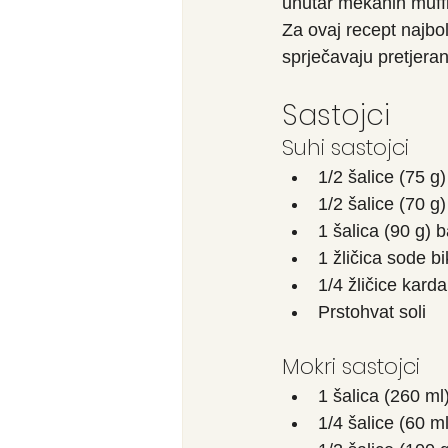
unutar mekanih muff
Za ovaj recept najbol
sprječavaju pretjera
Sastojci
Suhi sastojci
1/2 šalice (75 g
1/2 šalice (70 g
1 šalica (90 g)
1 žličica sode b
1/4 žličice kar
Prstohvat soli
Mokri sastojci
1 šalica (260 ml)
1/4 šalice (60 m