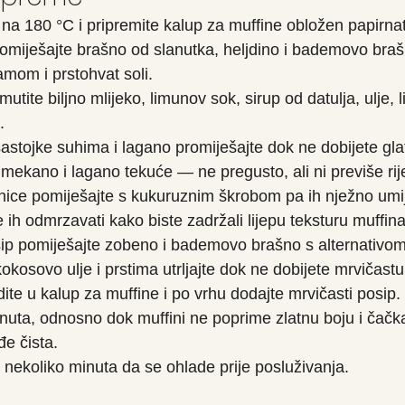
 na 180 °C i pripremite kalup za muffine obložen papirn
 pomiješajte brašno od slanutka, heljdino i bademovo bra
mom i prstohvat soli.
mutite biljno mlijeko, limunov sok, sirup od datulja, ulje,
.
stojke suhima i lagano promiješajte dok ne dobijete gla
ti mekano i lagano tekuće — ne pregusto, ali ni previše rij
ice pomiješajte s kukuruznim škrobom pa ih nježno umij
ih odmrzavati kako biste zadržali lijepu teksturu muffina
sip pomiješajte zobeno i bademovo brašno s alternativom
okosovo ulje i prstima utrljajte dok ne dobijete mrvičastu
te u kalup za muffine i po vrhu dodajte mrvičasti posip.
nuta, odnosno dok muffini ne poprime zlatnu boju i čačk
đe čista.
 nekoliko minuta da se ohlade prije posluživanja.