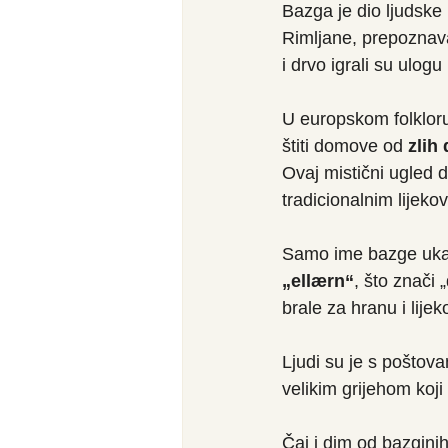
Bazga je dio ljudske 
Rimljane, prepoznava
i drvo igrali su ulo
U europskom folkloru
štiti domove od
 zlih
Ovaj mistični ugled d
tradicionalnim lijeko
Samo ime bazge ukazu
„ellærn“
, što znači
brale za hranu i lije
Ljudi su je s poštova
velikim grijehom koj
Čaj i dim od bazginih