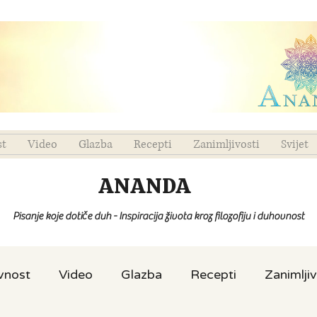
st
Video
Glazba
Recepti
Zanimljivosti
Svijet
ANANDA
Pisanje koje dotiče duh - Inspiracija života kroz filozofiju i duhovnost
ovnost
Video
Glazba
Recepti
Zanimljiv