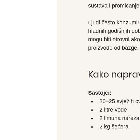
sustava i promicanje
Ljudi često konzumir
hladnih godišnjih dob
mogu biti otrovni ako
proizvode od bazge.
Kako naprav
Sastojci:
20–25 svježih c
2 litre vode
2 limuna nareza
2 kg šećera