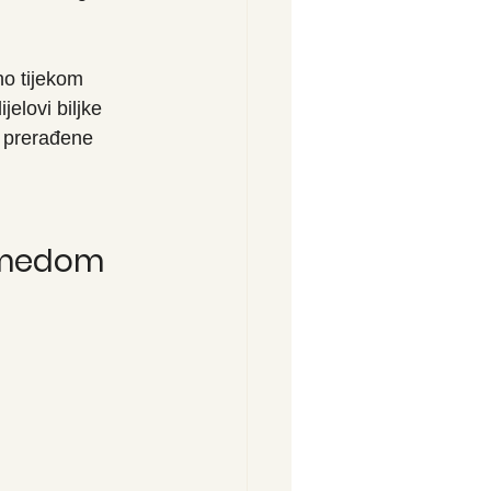
no tijekom 
elovi biljke 
i prerađene 
i medom