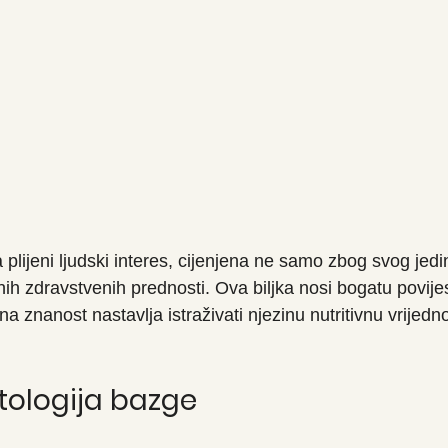
 plijeni ljudski interes, cijenjena ne samo zbog svog jed
nih zdravstvenih prednosti. Ova biljka nosi bogatu povijes
a znanost nastavlja istraživati ​​njezinu nutritivnu vrijedno
itologija bazge