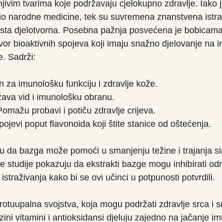
jivim tvarima koje podržavaju cjelokupno zdravlje. Iako 
 dio narodne medicine, tek su suvremena znanstvena istra
zaista djelotvorna. Posebna pažnja posvećena je bobicam
izvor bioaktivnih spojeva koji imaju snažno djelovanje na 
e. Sadrži:
 za imunološku funkciju i zdravlje kože.
žava vid i imunološku obranu.
Pomažu probavi i potiču zdravlje crijeva.
pojevi poput flavonoida koji štite stanice od oštećenja.
aju da bazga može pomoći u smanjenju težine i trajanja 
e studije pokazuju da ekstrakti bazge mogu inhibirati od
istraživanja kako bi se ovi učinci u potpunosti potvrdili.
otuupalna svojstva, koja mogu podržati zdravlje srca i sm
ezini vitamini i antioksidansi djeluju zajedno na jačanje 