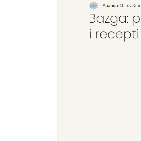
Recenzija knjige
Ananda
18. svi
Svijet
3 m
Bazga: p
i recepti