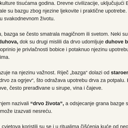
kulture tisućama godina. Drevne civilizacije, uključujući 
le su bazgu zbog njezine ljekovite i praktične upotrebe. 
gu u svakodnevnom životu.
, bazga se često smatrala magičnom ili svetom. Neki su 
 duhova,
 dok su drugi mislili da drvo udomljuje 
duhove ba
oprinio je privlačnosti bobice i potaknuo njezinu upotreb
vima.
je na njezinu važnost. Riječ „bazga“ dolazi od 
staroen
 „drvo za ogrjev“, što odražava upotrebu drva za potpalu.
kove, često prerađivane u sirupe, vina i čajeve.
njem nazivali 
“drvo života”,
 a odsjecanje grana bazge s
i može izazvati nesreću.
 cvjetova koristili su se i u ritualima čišćenja kuće od ne