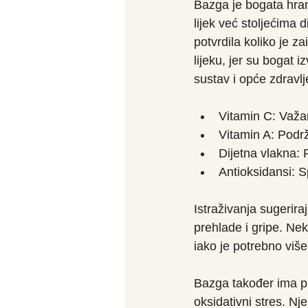
Bazga je bogata hran
lijek već stoljećima
potvrdila koliko je 
lijeku, jer su bogat 
sustav i opće zdravlj
Vitamin C: Važan
Vitamin A: Podr
Dijetna vlakna: 
Antioksidansi: S
Istraživanja sugerir
prehlade i gripe. Nek
iako je potrebno više 
Bazga također ima pr
oksidativni stres. Nj