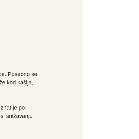
ipe. Posebno se 
že kod kašlja, 
znat je po 
osi snižavanju 