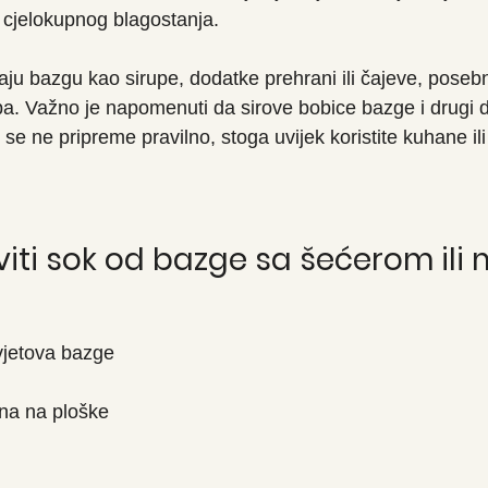
 cjelokupnog blagostanja.
aju bazgu kao sirupe, dodatke prehrani ili čajeve, poseb
a. Važno je napomenuti da sirove bobice bazge i drugi dij
 se ne pripreme pravilno, stoga uvijek koristite kuhane il
iti sok od bazge sa šećerom il
vjetova bazge
na na ploške