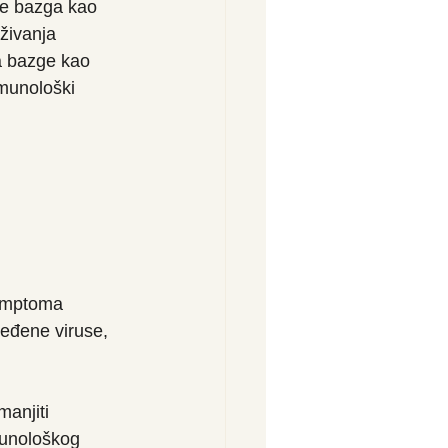
je bazga kao 
živanja 
a bazge kao 
imunološki 
simptoma 
ređene viruse, 
anjiti 
imunološkog 