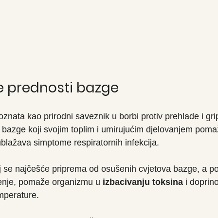
e prednosti bazge
znata kao prirodni saveznik u borbi protiv prehlade i gr
a bazge koji svojim toplim i umirujućim djelovanjem poma
ublažava simptome respiratornih infekcija.
 se najčešće priprema od osušenih cvjetova bazge, a po
jenje, pomaže organizmu u 
izbacivanju toksina
 i doprin
mperature.