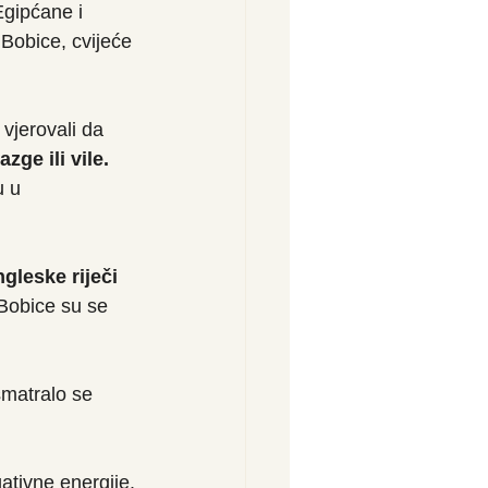
Egipćane i 
Bobice, cvijeće 
vjerovali da 
zge ili vile.
u u 
gleske riječi 
 Bobice su se 
matralo se 
gativne energije.