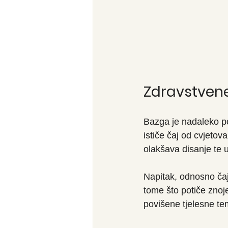
Zdravstven
Bazga je nadaleko po
ističe čaj od cvjetov
olakšava disanje te 
Napitak, odnosno čaj
tome što potiče zno
povišene tjelesne te