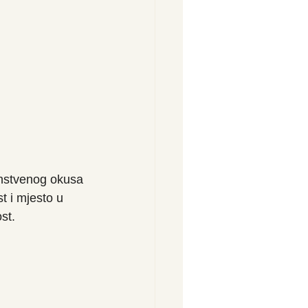
instvenog okusa 
t i mjesto u 
st.