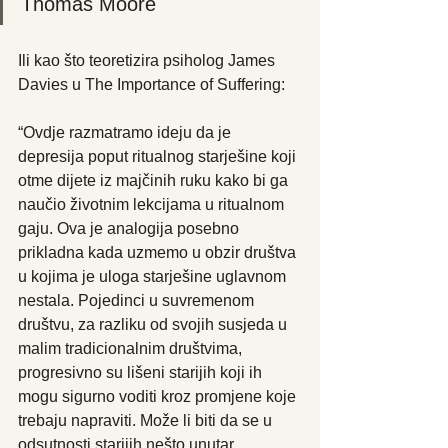
Thomas Moore
Ili kao što teoretizira psiholog James 
Davies u The Importance of Suffering:
“Ovdje razmatramo ideju da je 
depresija poput ritualnog starješine koji 
otme dijete iz majčinih ruku kako bi ga 
naučio životnim lekcijama u ritualnom 
gaju. Ova je analogija posebno 
prikladna kada uzmemo u obzir društva 
u kojima je uloga starješine uglavnom 
nestala. Pojedinci u suvremenom 
društvu, za razliku od svojih susjeda u 
malim tradicionalnim društvima, 
progresivno su lišeni starijih koji ih 
mogu sigurno voditi kroz promjene koje 
trebaju napraviti. Može li biti da se u 
odsutnosti starijih nešto unutar 