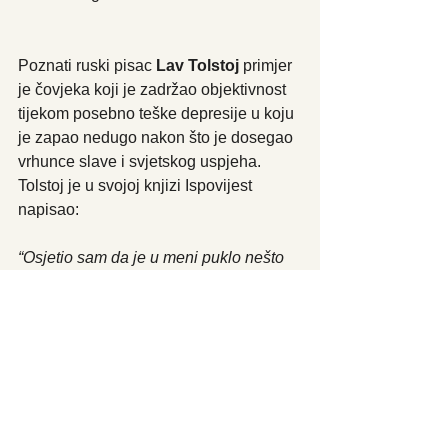
Poznati ruski pisac 
Lav Tolstoj 
primjer 
je čovjeka koji je zadržao objektivnost 
tijekom posebno teške depresije u koju 
je zapao nedugo nakon što je dosegao 
vrhunce slave i svjetskog uspjeha. 
Tolstoj je u svojoj knjizi Ispovijest 
napisao:
“Osjetio sam da je u meni puklo nešto 
na čemu je moj život uvijek počivao, da 
se više nemam za što uhvatiti i da je 
moralno moj život stao. Nesavladiva 
sila me nagnala da se riješim svoje 
egzistencije, na ovaj ili onaj način…”.