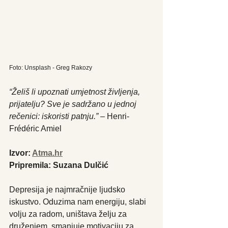
Foto: Unsplash - Greg Rakozy
“Želiš li upoznati umjetnost življenja, 
prijatelju? Sve je sadržano u jednoj 
rečenici: iskoristi patnju.”
 – Henri-
Frédéric Amiel
Izvor: 
Atma.hr
Pripremila: Suzana Dulčić
Depresija je najmračnije ljudsko 
iskustvo. Oduzima nam energiju, slabi 
volju za radom, uništava želju za 
druženjem, smanjuje motivaciju za 