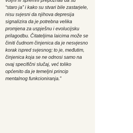
voljni ili spremni prepoznati da su 
“staro ja” i kako su stvari bile zastarjele, 
nisu svjesni da njihova depresija 
signalizira da je potrebna velika 
promjena za uspješnu i evolucijsku 
prilagodbu. Čitateljima laicima može se 
činiti čudnom činjenica da je nesvjesno 
korak ispred svjesnog; to je, međutim, 
činjenica koja se ne odnosi samo na 
ovaj specifični slučaj, već toliko 
općenito da je temeljni princip 
mentalnog funkcioniranja.”