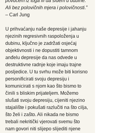
povučem iz toga ili da siđem u dubine. 
Ali bez polovičnih mjera i polovičnosti.” 
– Carl Jung
U prihvaćanju naše depresije i jahanju 
njezinih regresivnih raspoloženja u 
dubinu, ključno je zadržati osjećaj 
objektivnosti i ne dopustiti tamnom 
anđelu depresije da nas odvede u 
destruktivne radnje koje imaju trajne 
posljedice. U tu svrhu može biti korisno 
personificirati svoju depresiju i 
komunicirati s njom kao što bismo to 
činili s bliskim prijateljem. Možemo 
slušati svoju depresiju, cijeniti njezino 
stajalište i pokušati razlučiti na što cilja, 
što želi i zašto. Ali nikada ne bismo 
trebali nekritički vjerovati svemu što 
nam govori niti slijepo slijediti njene 