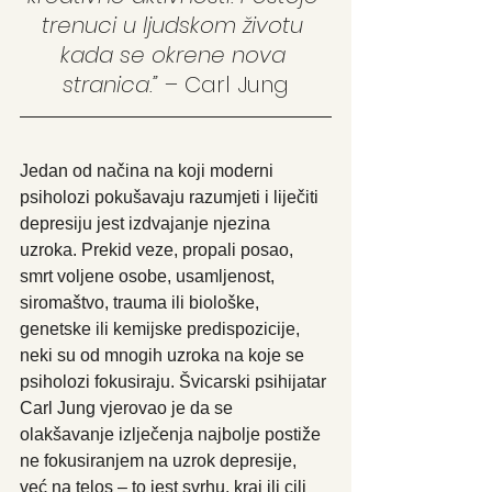
trenuci u ljudskom životu 
kada se okrene nova 
stranica.” 
– Carl Jung
Jedan od načina na koji moderni 
psiholozi pokušavaju razumjeti i liječiti 
depresiju jest izdvajanje njezina 
uzroka. Prekid veze, propali posao, 
smrt voljene osobe, usamljenost, 
siromaštvo, trauma ili biološke, 
genetske ili kemijske predispozicije, 
neki su od mnogih uzroka na koje se 
psiholozi fokusiraju. Švicarski psihijatar 
Carl Jung vjerovao je da se 
olakšavanje izlječenja najbolje postiže 
ne fokusiranjem na uzrok depresije, 
već na telos – to jest svrhu, kraj ili cilj 