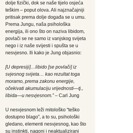
dolje fizički, dok se naše tijelo osjeća 
teškim – poput olova. Ali najznačajniji 
pritisak prema dolje događa se u umu. 
Prema Jungu, naša psihološka 
energija, ili ono što on naziva libidom, 
povlači se ne samo iz vanjskog svijeta 
nego i iz naše svijesti i spušta se u 
nesvjesno. Ili kako je Jung objasnio:
[U depresiji]…libido [se povlači] iz 
svjesnog svijeta… kao rezultat toga 
moramo, prema zakonu energije, 
očekivati ​​akumulaciju vrijednosti—tj., 
libida—u nesvjesnom.”
 – Carl Jung
U nesvjesnom leži mitološko “teško 
dostupno blago”, a to su, psihološki 
gledano, elementi nesvjesnog, kao što 
su instinkti, nagoni i neaktualizirani 