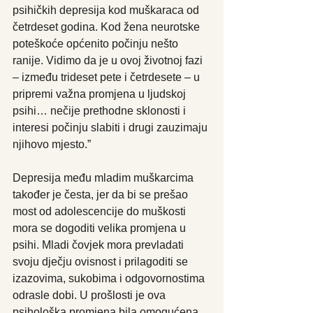
psihičkih depresija kod muškaraca od 
četrdeset godina. Kod žena neurotske 
poteškoće općenito počinju nešto 
ranije. Vidimo da je u ovoj životnoj fazi 
– između trideset pete i četrdesete – u 
pripremi važna promjena u ljudskoj 
psihi… nečije prethodne sklonosti i 
interesi počinju slabiti i drugi zauzimaju 
njihovo mjesto.”
Depresija među mladim muškarcima 
također je česta, jer da bi se prešao 
most od adolescencije do muškosti 
mora se dogoditi velika promjena u 
psihi. Mladi čovjek mora prevladati 
svoju dječju ovisnost i prilagoditi se 
izazovima, sukobima i odgovornostima 
odrasle dobi. U prošlosti je ova 
psihološka promjena bila omogućena 