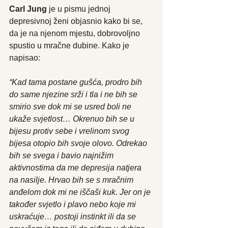
Carl Jung
 je u pismu jednoj 
depresivnoj ženi objasnio kako bi se, 
da je na njenom mjestu, dobrovoljno 
spustio u mračne dubine. Kako je 
napisao:
“Kad tama postane gušća, prodro bih 
do same njezine srži i tla i ne bih se 
smirio sve dok mi se usred boli ne 
ukaže svjetlost… Okrenuo bih se u 
bijesu protiv sebe i vrelinom svog 
bijesa otopio bih svoje olovo. Odrekao 
bih se svega i bavio najnižim 
aktivnostima da me depresija natjera 
na nasilje. Hrvao bih se s mračnim 
anđelom dok mi ne iščaši kuk. Jer on je 
također svjetlo i plavo nebo koje mi 
uskraćuje… postoji instinkt ili da se 