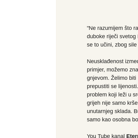
"Ne razumijem što rad
duboke riječi svetog
se to učini, zbog sile
Neusklađenost između
primjer, možemo znat
gnjevom. Želimo biti 
prepustiti se lijenos
problem koji leži u sr
grijeh nije samo krš
unutarnjeg sklada. Bu
samo kao osobna bole
You Tube kanal 
Eter