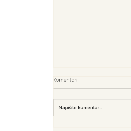
Komentari
Napišite komentar...
Lekcija iz povijesti: Sve što