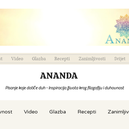
st
Video
Glazba
Recepti
Zanimljivosti
Svijet
ANANDA
Pisanje koje dotiče duh - Inspiracija života kroz filozofiju i duhovnost
ovnost
Video
Glazba
Recepti
Zanimljiv