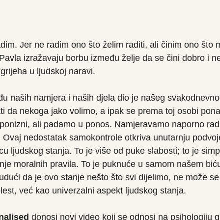
im. Jer ne radim ono što želim raditi, ali činim ono što 
 Pavla izražavaju borbu između želje da se čini dobro i 
 grijeha u ljudskoj naravi.
 naših namjera i naših djela dio je našeg svakodnevnog
i da nekoga jako volimo, a ipak se prema toj osobi pon
ponizni, ali padamo u ponos. Namjeravamo naporno raditi il
ti. Ovaj nedostatak samokontrole otkriva unutarnju podvoje
cu ljudskog stanja. To je više od puke slabosti; to je simp
enje moralnih pravila. To je puknuće u samom našem biću
dući da je ovo stanje nešto što svi dijelimo, ne može se
st, već kao univerzalni aspekt ljudskog stanja.
nalised
 donosi novi video koji se odnosi na psihologiju g