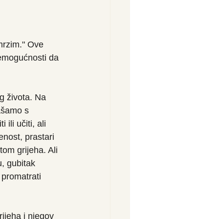
mrzim." Ove 
nemogućnosti da 
 života. Na 
ašamo s 
i učiti, ali 
nost, prastari 
tom grijeha. Ali 
, gubitak 
 promatrati 
rijeha i njegov 