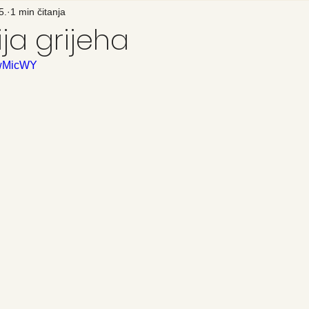
5.
1 min čitanja
ija grijeha
rwMicWY