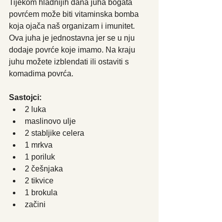
Tijekom hladnijih dana juha bogata 
povrćem može biti vitaminska bomba 
koja ojača naš organizam i imunitet. 
Ova juha je jednostavna jer se u nju 
dodaje povrće koje imamo. Na kraju 
juhu možete izblendati ili ostaviti s 
komadima povrća. 
Sastojci:
2 luka
maslinovo ulje
2 stabljike celera
1 mrkva
1 poriluk
2 češnjaka
2 tikvice
1 brokula
začini