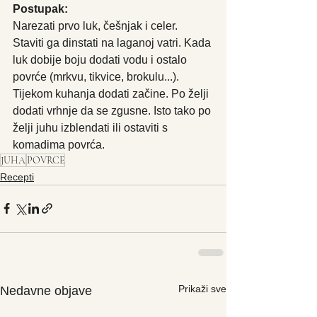
Postupak:
Narezati prvo luk, češnjak i celer. 
Staviti ga dinstati na laganoj vatri. Kada 
luk dobije boju dodati vodu i ostalo 
povrće (mrkvu, tikvice, brokulu...). 
Tijekom kuhanja dodati začine. Po želji 
dodati vrhnje da se zgusne. Isto tako po 
želji juhu izblendati ili ostaviti s 
komadima povrća. 
JUHA
POVRCE
Recepti
Prikaži sve
Nedavne objave