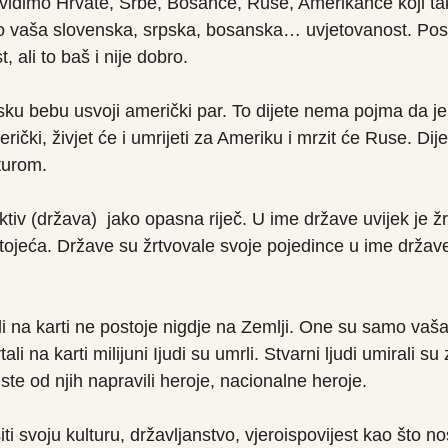
o vidimo Hrvate, Srbe, Bosance, Ruse, Amerikance koji ta
o vaša slovenska, srpska, bosanska… uvjetovanost. Post
 ali to baš i nije dobro.
sku bebu usvoji američki par. To dijete nema pojma da je
rički, živjet će i umrijeti za Ameriku i mrzit će Ruse. Dijet
turom.
ektiv (država)  jako opasna riječ. U ime države uvijek je ž
tojeća. Države su žrtvovale svoje pojedince u ime države
ali na karti ne postoje nigdje na Zemlji. One su samo vaša 
rtali na karti milijuni Ijudi su umrli. Stvarni ljudi umirali su
i ste od njih napravili heroje, nacionalne heroje.
ti svoju kulturu, državljanstvo, vjeroispovijest kao što no