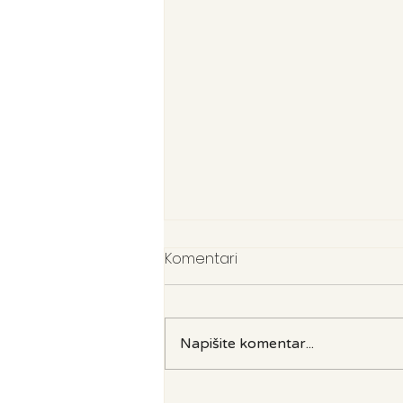
Komentari
Napišite komentar...
3 bolne istine koje prebrzo