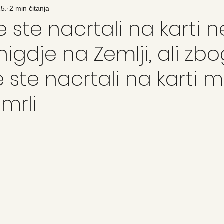
25.
2 min čitanja
je ste nacrtali na karti n
igdje na Zemlji, ali zbo
je ste nacrtali na karti mi
umrli