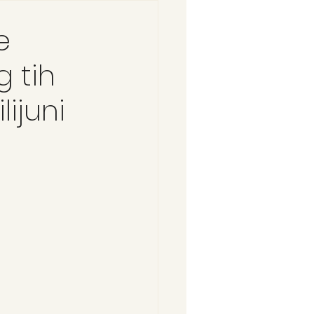
e
g tih
lijuni