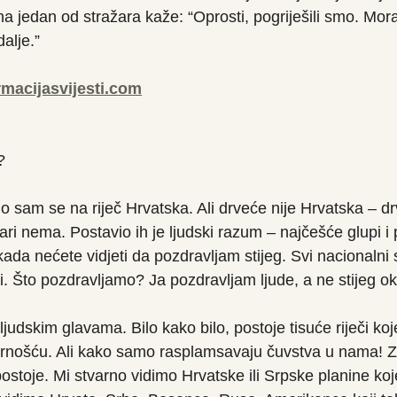
jedan od stražara kaže: “Oprosti, pogriješili smo. Mora
alje.”
rmacijasvijesti.com
?
o sam se na riječ Hrvatska. Ali drveće nije Hrvatska – dr
ri nema. Postavio ih je ljudski razum – najčešće glupi i 
ikada nećete vidjeti da pozdravljam stijeg. Svi nacionalni 
oli. Što pozdravljamo? Ja pozdravljam ljude, a ne stijeg 
ljudskim glavama. Bilo kako bilo, postoje tisuće riječi ko
arnošću. Ali kako samo rasplamsavaju čuvstva u nama! Z
 postoje. Mi stvarno vidimo Hrvatske ili Srpske planine ko