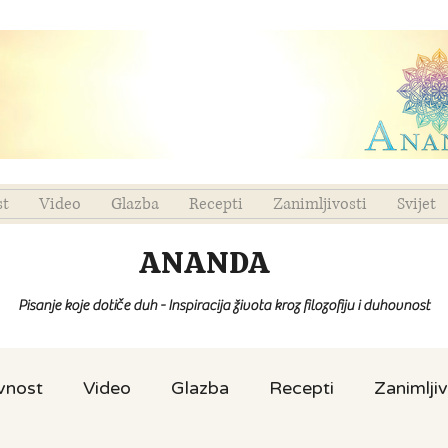
st
Video
Glazba
Recepti
Zanimljivosti
Svijet
ANANDA
Pisanje koje dotiče duh - Inspiracija života kroz filozofiju i duhovnost
ovnost
Video
Glazba
Recepti
Zanimljiv