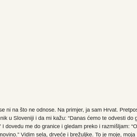
e se ni na što ne odnose. Na primjer, ja sam Hrvat. Pretp
nik u Sloveniji i da mi kažu: “Danas ćemo te odvesti do gr
 I dovedu me do granice i gledam preko i razmišljam: “
ovino.” Vidim sela, drveće i brežuljke. To je moje, moja