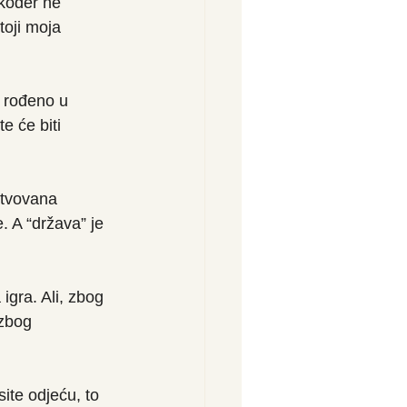
kođer ne 
oji moja 
 rođeno u 
e će biti 
rtvovana 
. A “država” je 
igra. Ali, zbog 
 zbog 
site odjeću, to 