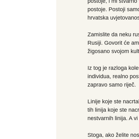
postoje, i mi stvarn
postoje. Postoji sam
hrvatska uvjetovanost,
Zamislite da neku ru
Rusiji. Govorit će ame
žigosano svojom kul
Iz tog je razloga kol
individua, realno pos
zapravo samo riječ.
Linije koje ste nacrt
tih linija koje ste nac
nestvarnih linija. A v
Stoga, ako želite nosi