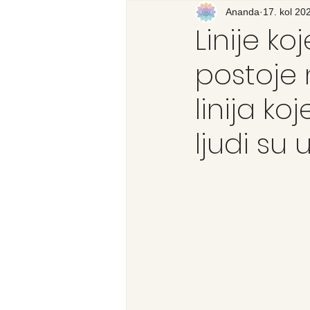
Recenzija knjige
Ananda
17. kol 20
Svijet
Linije ko
postoje n
linija ko
ljudi su 