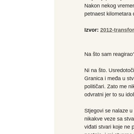
Nakon nekog vremena 
petnaest kilometara d
Izvor: 
2012-transfo
Na što sam reagirao
Ni na što. Usredotoči
Granica i međa u stva
političari. Zato me n
odvratni jer to su id
Stjegovi se nalaze u 
nikakve veze sa stv
viđati stvari koje ne