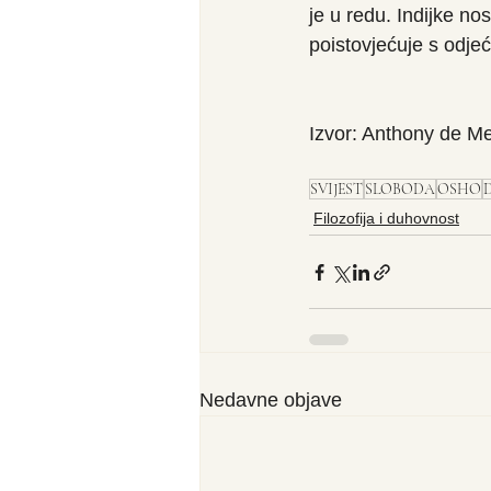
je u redu. Indijke n
poistovjećuje s odje
Izvor: Anthony de Me
SVIJEST
SLOBODA
OSHO
Filozofija i duhovnost
Nedavne objave