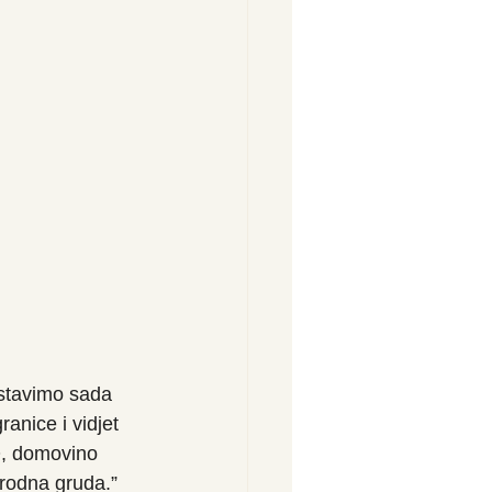
ostavimo sada 
anice i vidjet 
O, domovino 
 rodna gruda.” 