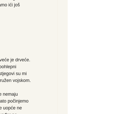
mo ići još 
veće je drveće. 
pohlepni 
stjegovi su mi 
okružen vojskom.
je nemaju 
ato počinjemo 
je uopće ne 