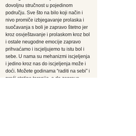
dovoljnu stručnost u pojedinom 
području. Sve što na bilo koji način i 
nivo promiče izbjegavanje prolaska i 
suočavanja s boli je zapravo štetno jer 
kroz osvještavanje i prolaskom kroz bol 
i ostale neugodne emocije zapravo 
prihvaćamo i iscjeljujemo tu istu bol i 
sebe. U nama su mehanizmi iscjeljenja 
i jedino kroz nas do iscjeljenja može i 
doći. Možete godinama “raditi na sebi” i 
proći stotine terapija, a da zapravo 
napravite tek par koraka u napretku. 
Što god radili s figom u džepu, odnosno 
s rezervom i zadrškom, bili toga svjesni 
ili ne, rezultat bi mogao izostati pa tako 
se možete naći u situaciji da cijeli život 
radite na sebi, a da niste dotaknuli 
krucijalne probleme. 