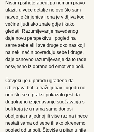
Nisam psihoterapeut pa nemam pravo 
ulaziti u veće detalje no ovo što sam 
naveo je činjenica i ona je vidljiva kod 
većine ljudi ako znate gdje i kako 
gledati. Razumijevanje navedenog 
daje novu perspektivu i pogled na 
same sebe ali i sve druge oko nas koji 
na neki način povređuju sebe i druge, 
daje osnovno razumijevanje da to rade 
nesvjesno iz obrane od emotivne boli.
Čovjeku je u prirodi ugrađeno da 
izbjegava bol, a traži ljubav i ugodu no 
ono što se u praksi pokazalo jest da 
dugotrajno izbjegavanje suočavanja s 
boli koja je u nama samo donosi 
oboljenja na jednoj ili više razina i neće 
nestati sama od sebe ili ako okrenemo 
pogled od te boli. Štoviše u pitanju nije 