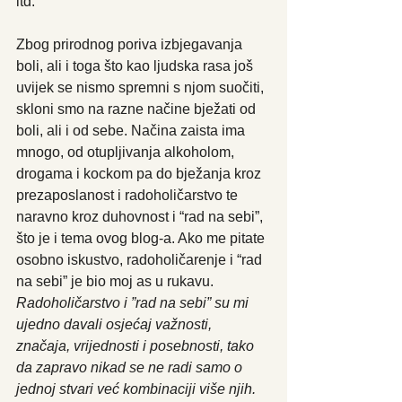
itd.
Zbog prirodnog poriva izbjegavanja 
boli, ali i toga što kao ljudska rasa još 
uvijek se nismo spremni s njom suočiti, 
skloni smo na razne načine bježati od 
boli, ali i od sebe. Načina zaista ima 
mnogo, od otupljivanja alkoholom, 
drogama i kockom pa do bježanja kroz 
prezaposlanost i radoholičarstvo te 
naravno kroz duhovnost i “rad na sebi”, 
što je i tema ovog blog-a. Ako me pitate 
osobno iskustvo, radoholičarenje i “rad 
na sebi” je bio moj as u rukavu. 
Radoholičarstvo i ”rad na sebi” su mi 
ujedno davali osjećaj važnosti, 
značaja, vrijednosti i posebnosti, tako 
da zapravo nikad se ne radi samo o 
jednoj stvari već kombinaciji više njih.