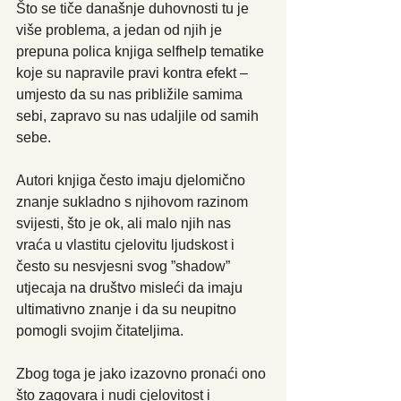
Što se tiče današnje duhovnosti tu je 
više problema, a jedan od njih je 
prepuna polica knjiga selfhelp tematike 
koje su napravile pravi kontra efekt – 
umjesto da su nas približile samima 
sebi, zapravo su nas udaljile od samih 
sebe. 
Autori knjiga često imaju djelomično 
znanje sukladno s njihovom razinom 
svijesti, što je ok, ali malo njih nas 
vraća u vlastitu cjelovitu ljudskost i 
često su nesvjesni svog ”shadow” 
utjecaja na društvo misleći da imaju 
ultimativno znanje i da su neupitno 
pomogli svojim čitateljima.
Zbog toga je jako izazovno pronaći ono 
što zagovara i nudi cjelovitost i 