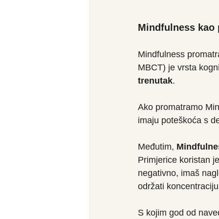
Mindfulness kao p
Mindfulness promatra
MBCT) je vrsta kogni
trenutak
. 
Ako promatramo Mindf
imaju poteškoća s de
Međutim, 
Mindfulne
Primjerice koristan j
negativno, imaš nagle
održati koncentraci
S kojim god od naved