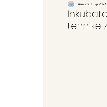
Recenzija knjige
Ananda
1. lip 2024
Svijet
Inkubator
tehnike 