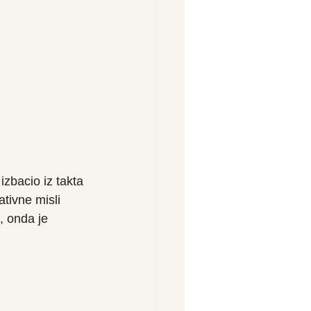
izbacio iz takta 
tivne misli 
, onda je 