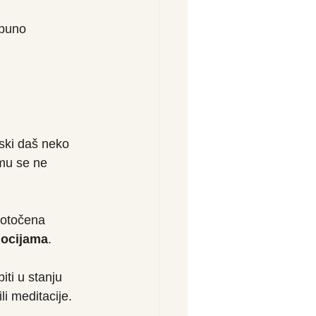
tpuno 
tski daš neko 
 mu se ne 
dotočena 
mocijama
.
iti u stanju 
li meditacije.