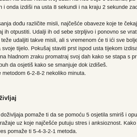
h i onda izdiši na usta 8 sekundi i na kraju 2 sekunde zad
sanja dođu različite misli, najčešće obaveze koje te čekaj
j ih otpustiti. Udalji ih od sebe strpljivo i ponovno se vrat
i teže udaljiti takve misli, ali s vremenom će ti ići sve bolj
svoje tijelo. Pokušaj staviti prst ispod usta tijekom izdisa
i na hladnom zraku promatraj svoj dah kako se stapa s p
trbuh da osjetiš kako se smanjuje dok izdišeš.
je metodom 6-2-8-2 nekoliko minuta.
ivljaj
oživljaja pomaže ti da se pomoću 5 osjetila smiriš i opu
ražaje uz koje najčešće putuju stres i anksioznost. Kak
tres pomaže ti 5-4-3-2-1 metoda. 