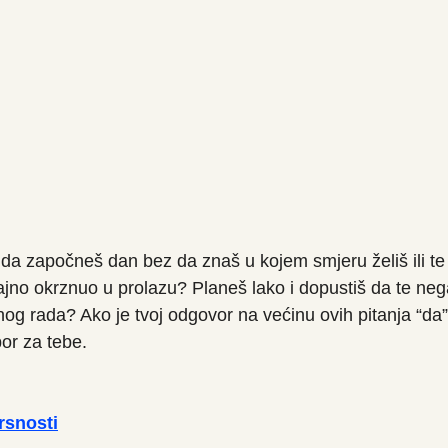
 da započneš dan bez da znaš u kojem smjeru želiš ili te 
čajno okrznuo u prolazu? Planeš lako i dopustiš da te nega
og rada? Ako je tvoj odgovor na većinu ovih pitanja “da”
bor za tebe.
rsnosti