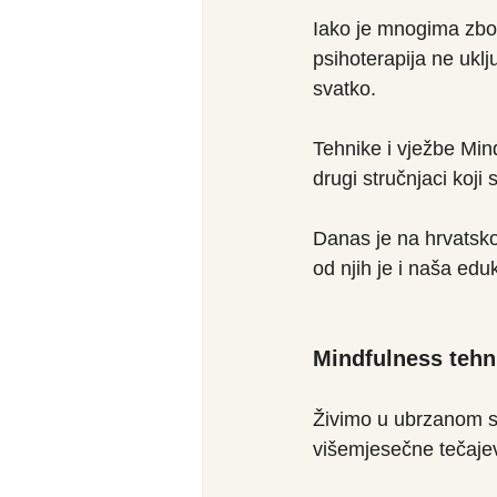
Iako je mnogima zbog
psihoterapija ne uklj
svatko.
Tehnike i vježbe Mind
drugi stručnjaci koji 
Danas je na hrvatsko
od njih je i naša eduk
Mindfulness tehn
Živimo u ubrzanom sv
višemjesečne tečajev