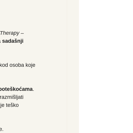
 Therapy
 – 
 sadašnji 
kod osoba koje 
 poteškoćama
. 
azmišljati 
je teško 
e.