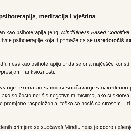
sihoterapija, meditacija i vještina
n kao psihoterapija (eng. 
Mindfulness-Based Cognitive
tivne psihoterapije koja ti pomaže da se 
usredotočiš na
ulness kao psihoterapiju onda se ona najčešće koristi 
presijom i anksioznosti. 
ss nije rezerviran samo za suočavanje s navedenim
e ako se često boriš s negativnim mislima, ako si sklon/a r
 promjene raspoloženja, teško se nosiš sa stresom ili ti 
ju…
enih primjera se suočavaš Mindfulness je dobro rješenj