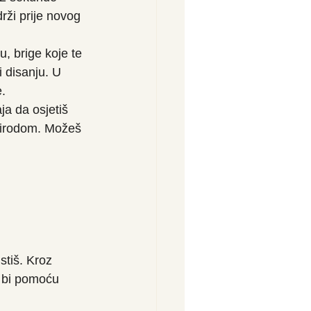
rži prije novog 
u, brige koje te 
i disanju. U 
e.
ja da osjetiš 
rirodom. Možeš 
stiš. Kroz 
o bi pomoću 