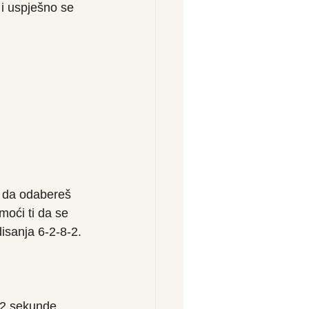
 i uspješno se 
e da odabereš 
moći ti da se 
isanja 6-2-8-2.
 2 sekunde 