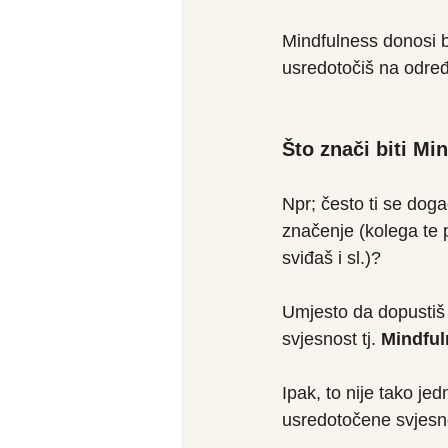
Mindfulness donosi b
usredotočiš na određe
Što znači biti Mi
Npr; često ti se doga
značenje (kolega te 
sviđaš i sl.)?
Umjesto da dopustiš
svjesnost tj. 
Mindful
Ipak, to nije tako jed
usredotočene svjesnos