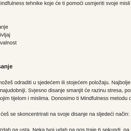
ndfulness tehnike koje će ti pomoći usmjeriti svoje misli
anje
vljaj
valnost
sanje
ožeš odraditi u sjedećem ili stojećem položaju. Najbolj
je najudobniji. Svjesno disanje smanjit će razinu stresa, po
vojim tijelom i mislima. Donosimo ti Mindfulness metodu d
ćeš se skoncentrirati na svoje disanje na sljedeći način:
zdah na usta. Neka tvoj udah na nos traje 6 sekundi, pa