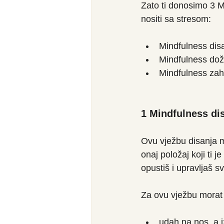
Zato ti donosimo 3 Mi
nositi sa stresom:
Mindfulness dis
Mindfulness doži
Mindfulness zah
1 Mindfulness di
Ovu vježbu disanja m
onaj položaj koji ti 
opustiš i upravljaš s
Za ovu vježbu morat 
udah na nos, a i