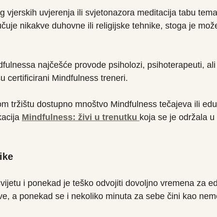
 vjerskih uvjerenja ili svjetonazora meditacija tabu tem
učuje nikakve duhovne ili religijske tehnike, stoga je može 
fulnessa najčešće provode psiholozi, psihoterapeuti, ali 
su certificirani Mindfulness treneri. 
m tržištu dostupno mnoštvo Mindfulness tečajeva ili edu
acija 
Mindfulness: živi u trenutku
koja se je održala u
ike
ijetu i ponekad je teško odvojiti dovoljno vremena za ed
e, a ponekad se i nekoliko minuta za sebe čini kao nem