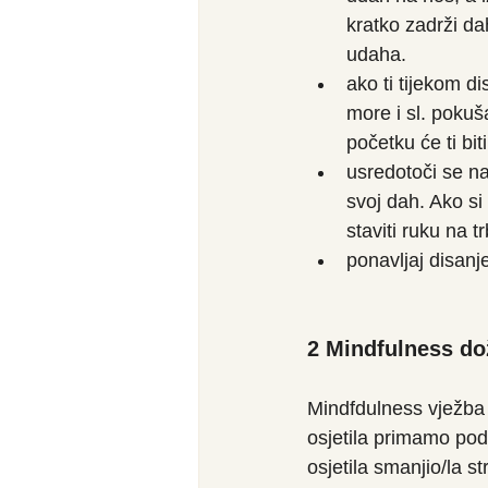
kratko zadrži da
udaha.
ako ti tijekom di
more i sl. pokuša
početku će ti bit
usredotoči se na 
svoj dah. Ako s
staviti ruku na 
ponavljaj disan
2 Mindfulness dož
Mindfdulness vježba d
osjetila primamo pod
osjetila smanjio/la s