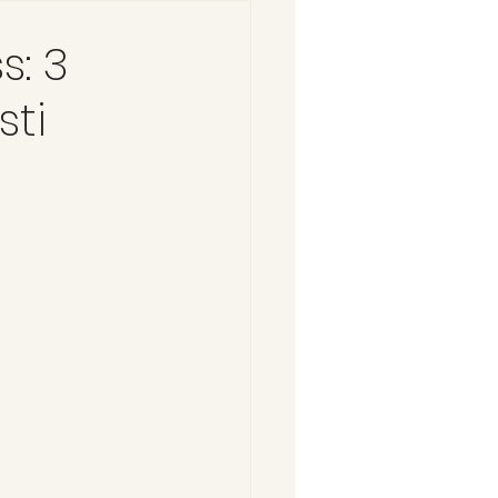
s: 3
sti