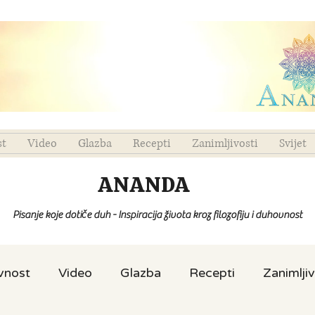
st
Video
Glazba
Recepti
Zanimljivosti
Svijet
ANANDA
Pisanje koje dotiče duh - Inspiracija života kroz filozofiju i duhovnost
ovnost
Video
Glazba
Recepti
Zanimljiv