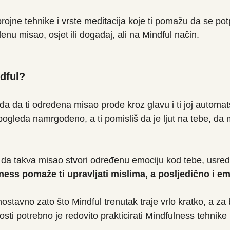
rojne tehnike i vrste meditacija koje ti pomažu da se po
nu misao, osjet ili događaj, ali na Mindful način.
ndful?
đa da ti određena misao prođe kroz glavu i ti joj automa
pogleda namrgođeno, a ti pomisliš da je ljut na tebe, da
 da takva misao stvori određenu emociju kod tebe, usre
ness pomaže ti upravljati mislima, a posljedično i e
nostavno zato što Mindful trenutak traje vrlo kratko, a za b
ti potrebno je redovito prakticirati Mindfulness tehnike i