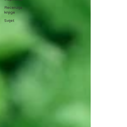
Recenzija
knjige
Svijet