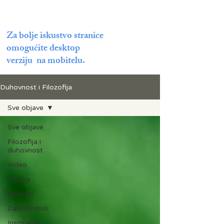
Za bolje iskustvo stranice
omogućite desktop
verziju na mobitelu.
Duhovnost i Filozofija
Sve objave
Sve objave
Filozofija i
duhovnost
Video
Glazba
Recepti
Zanimljivosti
Inspiracije