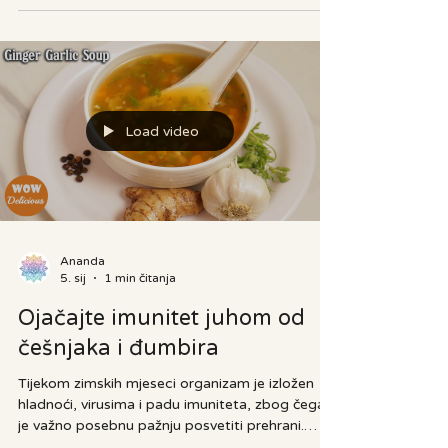
koje su nam praktički u vrtu, oko nas i besplatne.
Kopriva je jedna od čudesnih biljki koja sadrži
minerale i vitamine potrebne za naš organizam.
Proljeće je pravo vrijeme da iskoristimo sve
dobrobiti ove zdrave biljke. Kopriva (lat. Urtica)
je biljka iz porodice koprivovki. Najpoznatija
vrsta jest Urtica dioica ili obična kopriva. Kod
nas se ja
Load video
Ananda
5. sij
1 min čitanja
Ojačajte imunitet juhom od
češnjaka i đumbira
Tijekom zimskih mjeseci organizam je izložen
hladnoći, virusima i padu imuniteta, zbog čega