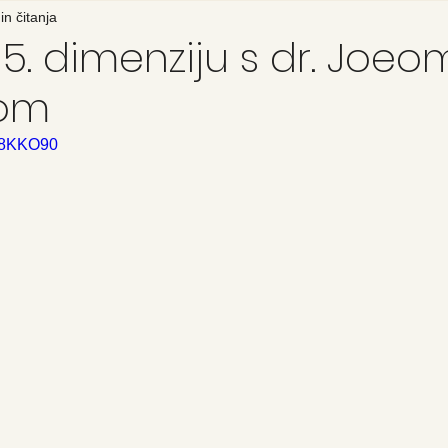
in čitanja
 5. dimenziju s dr. Joeo
zom
6n8KKO90