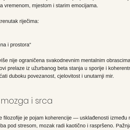
rana vremenom, mjestom i starim emocijama.
trenutak riječima:
na i prostora”
t više nije ograničena svakodnevnim mentalnim obrascim
vi prelaze iz užurbanog beta stanja u sporije i koherentni
ati duboku povezanost, cjelovitost i unutarnji mir.
 mozga i srca
 filozofije je pojam koherencije — usklađenosti između 
ba pod stresom, mozak radi kaotično i raspršeno. Pažnj