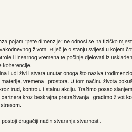
enza pojam “pete dimenzije” ne odnosi se na fizičko mjest
z svakodnevnog života. Riječ je o stanju svijesti u kojem čo
ontrole i linearnog vremena te počinje djelovati iz usklađen
je koherencije.
na ljudi živi i stvara unutar onoga što naziva trodimenz
 materije, vremena i prostora. U tom načinu života pok
 kroz trud, kontrolu i stalnu akciju. Tražimo posao slanjem
artnera kroz beskrajna pretraživanja i gradimo život ko
i stresom.
postoji drugačiji način stvaranja stvarnosti.