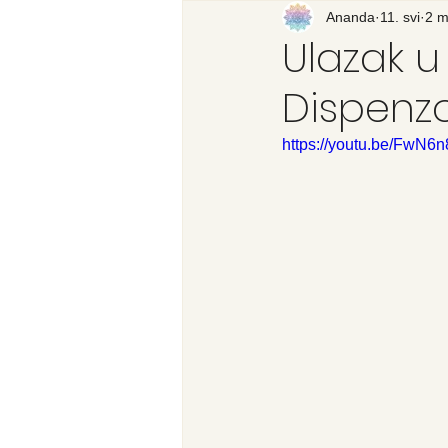
Recenzija knjige
Ananda
11. svi
Svijet
2 m
Ulazak u
Dispen
https://youtu.be/FwN