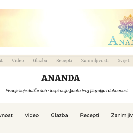
st
Video
Glazba
Recepti
Zanimljivosti
Svijet
ANANDA
Pisanje koje dotiče duh - Inspiracija života kroz filozofiju i duhovnost
ovnost
Video
Glazba
Recepti
Zanimljiv