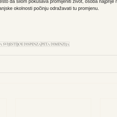
sto da silom pokušava promijeniti život, osoba najprije m
anjske okolnosti počinju odražavati tu promjenu.
 SVIJESTI
JOE DISPENZA
PETA DIMENZIJA