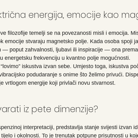
lektrična energija, emocije kao m
e filozofije temelji se na povezanosti misli i emocija. Mis
dok emocije stvaraju magnetsko polje. Kada osoba spoji j
 poput zahvalnosti, ljubavi ili inspiracije — ona prema
ovu energetsku frekvenciju u kvantno polje mogućnosti.
“lovimo” iskustva izvan sebe. Umjesto toga, iskustva poči
ibracijsko podudaranje s onime što želimo privući. Disp
e vrtlogom energije koji privlači novu stvarnost.
varati iz pete dimenzije?
enzinoj interpretaciji, predstavlja stanje svijesti izvan id
tijelo i okolnosti. To je trenutak potpune prisutnosti u k