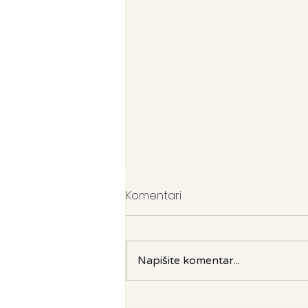
Komentari
Napišite komentar...
Lekcija iz povijesti: Sve što