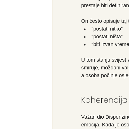
prestaje biti defini
On često opisuje taj 
“postati nitko”
“postati ništa”
“biti izvan vreme
U tom stanju svijes
smiruje, moždani valo
a osoba počinje osjeć
Koherencija
Važan dio Dispenzine
emocija. Kada je oso