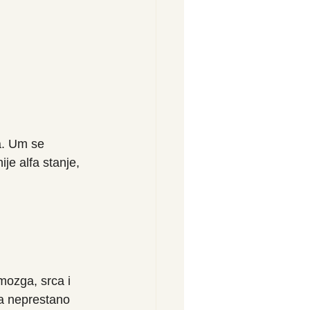
a. Um se 
je alfa stanje, 
mozga, srca i 
a neprestano 