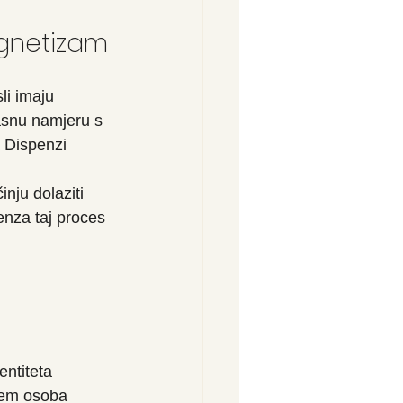
agnetizam
li imaju 
asnu namjeru s 
 Dispenzi 
nju dolaziti 
enza taj proces 
entiteta 
ojem osoba 