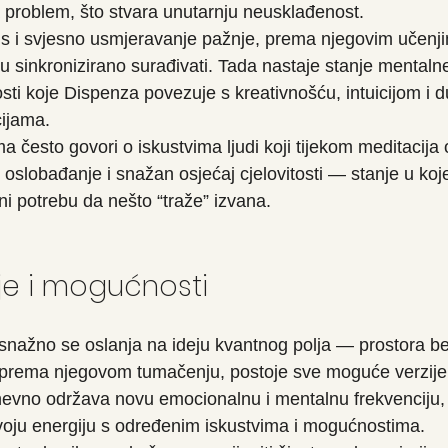
problem, što stvara unutarnju neusklađenost.
us i svjesno usmjeravanje pažnje, prema njegovim učenjima
u sinkronizirano surađivati. Tada nastaje stanje mentalne
sti koje Dispenza povezuje s kreativnošću, intuicijom i 
ijama.
 često govori o iskustvima ljudi koji tijekom meditacija 
 oslobađanje i snažan osjećaj cjelovitosti — stanje u koj
ni potrebu da nešto “traže” izvana.
je i mogućnosti
a snažno se oslanja na ideju kvantnog polja — prostora b
 prema njegovom tumačenju, postoje sve moguće verzije 
vno održava novu emocionalnu i mentalnu frekvenciju,
svoju energiju s određenim iskustvima i mogućnostima.