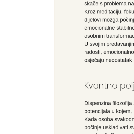
skače s problema na 
Kroz meditaciju, fok
dijelovi mozga počinj
emocionalne stabilno
osobnim transformac
U svojim predavanjima
radosti, emocionalno
osjećaju nedostatak 
Kvantno pol
Dispenzina filozofij
potencijala u kojem,
Kada osoba svakodne
počinje usklađivati 