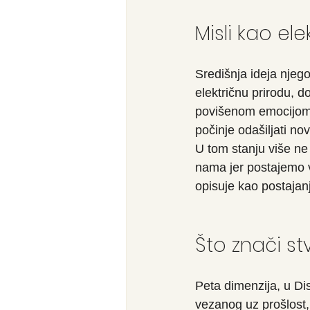
Misli kao e
Središnja ideja njegov
električnu prirodu, 
povišenom emocijom —
počinje odašiljati n
U tom stanju više ne 
nama jer postajemo v
opisuje kao postajanj
Što znači st
Peta dimenzija, u Disp
vezanog uz prošlost, 