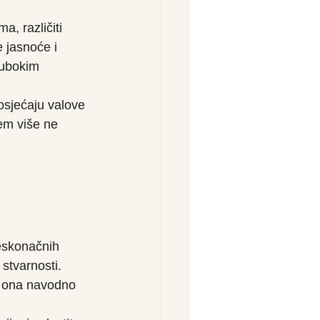
, različiti 
 jasnoće i 
dubokim 
osjećaju valove 
em više ne 
eskonačnih 
stvarnosti. 
 ona navodno 