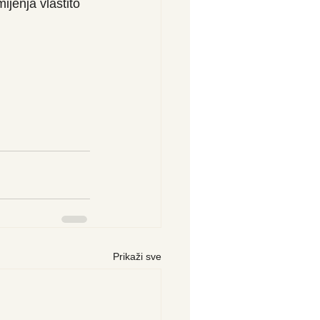
ijenja vlastito 
Prikaži sve