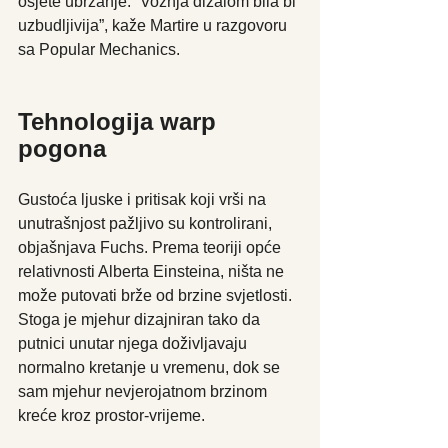
osjete ubrzanje. “Vožnja dizalom bila bi 
uzbudljivija”, kaže Martire u razgovoru 
sa Popular Mechanics.
Tehnologija warp 
pogona
Gustoća ljuske i pritisak koji vrši na 
unutrašnjost pažljivo su kontrolirani, 
objašnjava Fuchs. Prema teoriji opće 
relativnosti Alberta Einsteina, ništa ne 
može putovati brže od brzine svjetlosti. 
Stoga je mjehur dizajniran tako da 
putnici unutar njega doživljavaju 
normalno kretanje u vremenu, dok se 
sam mjehur nevjerojatnom brzinom 
kreće kroz prostor-vrijeme.