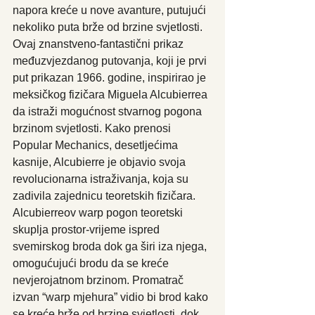
napora kreće u nove avanture, putujući 
nekoliko puta brže od brzine svjetlosti. 
Ovaj znanstveno-fantastični prikaz 
međuzvjezdanog putovanja, koji je prvi 
put prikazan 1966. godine, inspirirao je 
meksičkog fizičara Miguela Alcubierrea 
da istraži mogućnost stvarnog pogona 
brzinom svjetlosti. Kako prenosi 
Popular Mechanics, desetljećima 
kasnije, Alcubierre je objavio svoja 
revolucionarna istraživanja, koja su 
zadivila zajednicu teoretskih fizičara. 
Alcubierreov warp pogon teoretski 
skuplja prostor-vrijeme ispred 
svemirskog broda dok ga širi iza njega, 
omogućujući brodu da se kreće 
nevjerojatnom brzinom. Promatrač 
izvan “warp mjehura” vidio bi brod kako 
se kreće brže od brzine svjetlosti, dok 