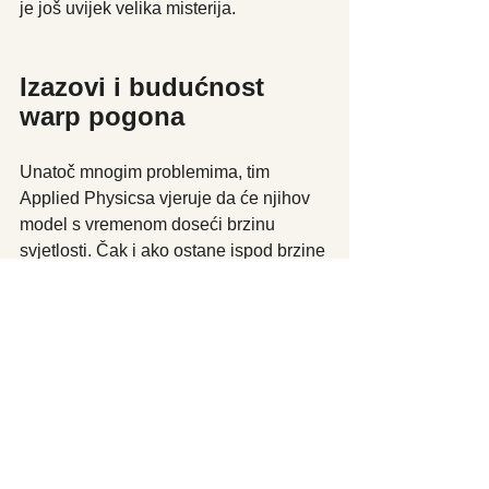
je još uvijek velika misterija.
Izazovi i budućnost 
warp pogona
Unatoč mnogim problemima, tim 
Applied Physicsa vjeruje da će njihov 
model s vremenom doseći brzinu 
svjetlosti. Čak i ako ostane ispod brzine 
svjetlosti, to je veliko poboljšanje u 
odnosu na današnju tehnologiju. Na 
primjer, putovanje brzinom pola brzine 
svjetlosti do Alpha Centauri trajalo bi 
devet godina, dok bi naš najbrži 
svemirski brod, Voyager 1, trebao 
75,000 godina za isti put. Kako se 
približavamo brzini svjetlosti, stvari 
postaju sve čudnije prema principima 