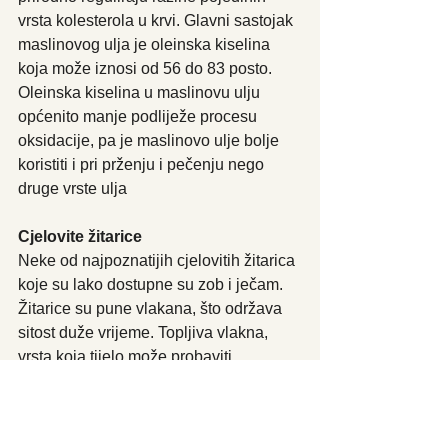
vrsta kolesterola u krvi. Glavni sastojak 
maslinovog ulja je oleinska kiselina 
koja može iznosi od 56 do 83 posto. 
Oleinska kiselina u maslinovu ulju 
općenito manje podliježe procesu 
oksidacije, pa je maslinovo ulje bolje 
koristiti i pri prženju i pečenju nego 
druge vrste ulja
Cjelovite žitarice
Neke od najpoznatijih cjelovitih žitarica 
koje su lako dostupne su zob i ječam. 
Žitarice su pune vlakana, što održava 
sitost duže vrijeme. Topljiva vlakna, 
vrsta koja tijelo može probaviti, 
smanjuju razinu kolesterola. Cjelovite 
žitarice čuvaju sve dijelove zrna 
netaknutima, a to im daje više vitamina, 