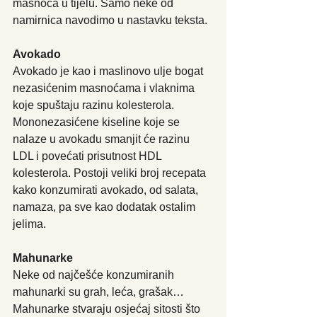
masnoća u tijelu. Samo neke od 
namirnica navodimo u nastavku teksta.
Avokado
Avokado je kao i maslinovo ulje bogat 
nezasićenim masnoćama i vlaknima 
koje spuštaju razinu kolesterola. 
Mononezasićene kiseline koje se 
nalaze u avokadu smanjit će razinu 
LDL i povećati prisutnost HDL 
kolesterola. Postoji veliki broj recepata 
kako konzumirati avokado, od salata, 
namaza, pa sve kao dodatak ostalim 
jelima.
Mahunarke
Neke od najčešće konzumiranih 
mahunarki su grah, leća, grašak… 
Mahunarke stvaraju osjećaj sitosti što 