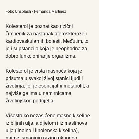
Foto: Unsplash - Fernanda Martinez
Kolesterol je poznat kao rizični 
čimbenik za nastanak ateroskleroze i 
kardiovaskularnih bolesti. Međutim, to 
je i supstancija koja je neophodna za 
dobro funkcioniranje organizma.
Kolesterol je vrsta masnoća koja je 
prisutna u svakoj živoj stanici ljudi i 
životinja, jer je esencijalni metabolit, a 
najviše ga ima u namirnicama 
životinjskog podrijetla.
Višestruko nezasićene masne kiseline 
iz biljnih ulja, a dijelom i iz maslinova 
ulja (linolna i linolenska kiselina), 
naime, smanjuju razinu ukupnog 