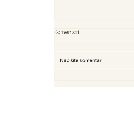
Komentari
Napišite komentar...
Placebo i nocebo efekt:
kako naša očekivanja
mogu utjecati na
djelovanje lijekova -
znanstveno istraživanje