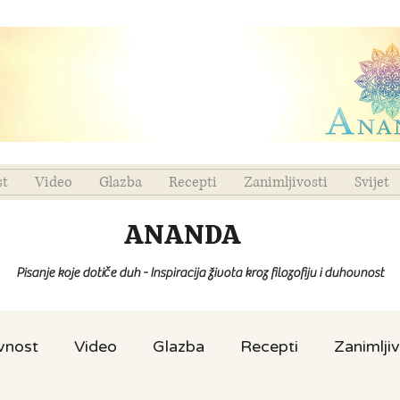
st
Video
Glazba
Recepti
Zanimljivosti
Svijet
ANANDA
Pisanje koje dotiče duh - Inspiracija života kroz filozofiju i duhovnost
ovnost
Video
Glazba
Recepti
Zanimljiv