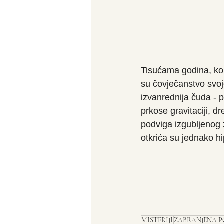
Tisućama godina, kol
su čovječanstvo svoj
izvanrednija čuda - 
prkose gravitaciji, d
podviga izgubljenog 
otkrića su jednako hi
MISTERIJI
ZABRANJENA P