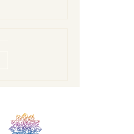
 dron koji gotovo
aje pred očima
o bi promijeniti
ćnost robotike