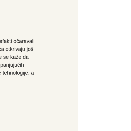
fakti očaravali 
 otkrivaju još 
e se kaže da 
apanjujućih 
 tehnologije, a 