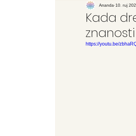
Recenzija knjige
Ananda
10. ruj 202
Svijet
Kada dre
znanosti
https://youtu.be/zbhaR