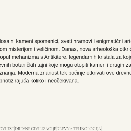
osalni kameni spomenici, sveti hramovi i enigmatični arte
om misterijom i veličinom. Danas, nova arheološka otkrića
poput mehanizma s Antikitere, legendarnih kristala za koj
revnih botaničkih tajni koje mogu otopiti kamen i drugih z
znanja. Moderna znanost tek počinje otkrivati ove drevne
pnotizirajuća koliko i neočekivana.
OVIJEST
DREVNE CIVILIZACIJE
DREVNA TEHNOLOGIJA