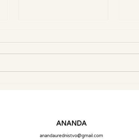
Što sijati u srpnju? Iskoristite
Novi
drugi val sjetve za bogatu
nest
jesensku berbu
moga
budu
ANANDA
anandaurednistvo@gmail.com