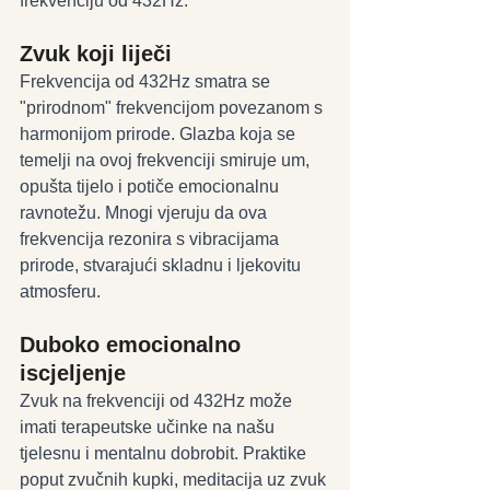
frekvenciju od 432Hz.
Zvuk koji liječi
Frekvencija od 432Hz smatra se 
"prirodnom" frekvencijom povezanom s 
harmonijom prirode. Glazba koja se 
temelji na ovoj frekvenciji smiruje um, 
opušta tijelo i potiče emocionalnu 
ravnotežu. Mnogi vjeruju da ova 
frekvencija rezonira s vibracijama 
prirode, stvarajući skladnu i ljekovitu 
atmosferu.
Duboko emocionalno 
iscjeljenje
Zvuk na frekvenciji od 432Hz može 
imati terapeutske učinke na našu 
tjelesnu i mentalnu dobrobit. Praktike 
poput zvučnih kupki, meditacija uz zvuk 