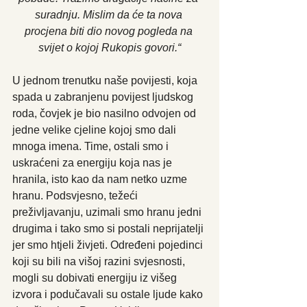
suradnju. Mislim da će ta nova 
procjena biti dio novog pogleda na 
svijet o kojoj Rukopis govori.“
U jednom trenutku naše povijesti, koja 
spada u zabranjenu povijest ljudskog 
roda, čovjek je bio nasilno odvojen od 
jedne velike cjeline kojoj smo dali 
mnoga imena. Time, ostali smo i 
uskraćeni za energiju koja nas je 
hranila, isto kao da nam netko uzme 
hranu. Podsvjesno, težeći 
preživljavanju, uzimali smo hranu jedni 
drugima i tako smo si postali neprijatelji 
jer smo htjeli živjeti. Određeni pojedinci 
koji su bili na višoj razini svjesnosti, 
mogli su dobivati energiju iz višeg 
izvora i podučavali su ostale ljude kako 