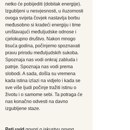
netko će pobijediti (dobitak energije). 
Izgubljeni u nesvjesnosti, u iluzornosti 
ovoga svijeta čovjek nastavlja borbu 
međusobno si kradeći energiju i time 
uništavajući međuljudske odnose i 
cjelokupno društvo. Nakon mnogo 
tisuća godina, počinjemo spoznavati 
pravu prirodu međuljudskih sukoba. 
Spoznaja nas vodi onkraj zabluda i 
patnje. Spoznaja nas vodi prema 
slobodi. A sada, došla su vremena 
kada istina izlazi na vidjelo i kada se 
sve više ljudi počinje tražiti istinu o 
životu i o samome sebi. Ta potraga će 
nas konačno odvesti na davno 
izgubljene staze.
Peti uvid
 govori o iskustvu novog 