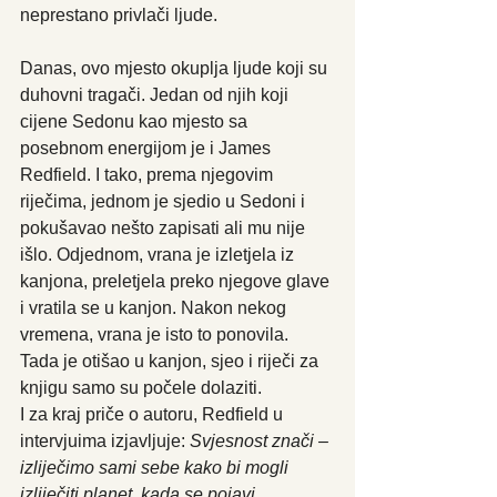
neprestano privlači ljude. 
Danas, ovo mjesto okuplja ljude koji su 
duhovni tragači. Jedan od njih koji 
cijene Sedonu kao mjesto sa 
posebnom energijom je i James 
Redfield. I tako, prema njegovim 
riječima, jednom je sjedio u Sedoni i 
pokušavao nešto zapisati ali mu nije 
išlo. Odjednom, vrana je izletjela iz 
kanjona, preletjela preko njegove glave 
i vratila se u kanjon. Nakon nekog 
vremena, vrana je isto to ponovila. 
Tada je otišao u kanjon, sjeo i riječi za 
knjigu samo su počele dolaziti.
I za kraj priče o autoru, Redfield u 
intervjuima izjavljuje: 
Svjesnost znači – 
izliječimo sami sebe kako bi mogli 
izliječiti planet, kada se pojavi 