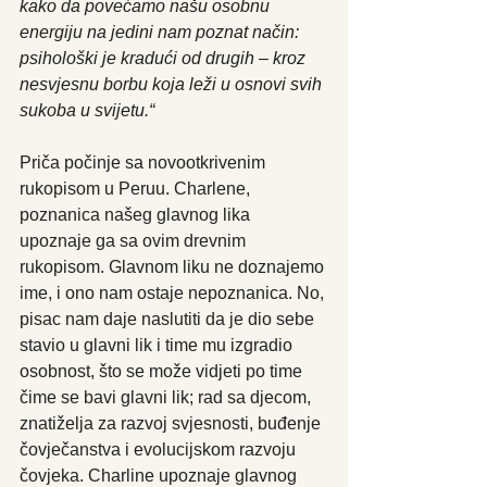
kako da povećamo našu osobnu 
energiju na jedini nam poznat način: 
psihološki je kradući od drugih – kroz 
nesvjesnu borbu koja leži u osnovi svih 
sukoba u svijetu.“
Priča počinje sa novootkrivenim 
rukopisom u Peruu. Charlene, 
poznanica našeg glavnog lika 
upoznaje ga sa ovim drevnim 
rukopisom. Glavnom liku ne doznajemo 
ime, i ono nam ostaje nepoznanica. No, 
pisac nam daje naslutiti da je dio sebe 
stavio u glavni lik i time mu izgradio 
osobnost, što se može vidjeti po time 
čime se bavi glavni lik; rad sa djecom, 
znatiželja za razvoj svjesnosti, buđenje 
čovječanstva i evolucijskom razvoju 
čovjeka. Charline upoznaje glavnog 