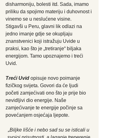
disharmoniju, bolesti itd. Sada, imamo 
priliku da spojimo materiju i duhovnost i 
vinemo se u neslućene visine.
Stigavši u Peru, glavni lik odlazi na 
jedno imanje gdje se okupljaju 
znanstvenici koji istražuju Uvide u 
praksi, kao što je „tretiranje“ biljaka 
energijom. Tamo upoznajemo i treći 
Uvid.
Treći Uvid
opisuje novo poimanje 
fizičkog svijeta. Govori da će ljudi 
početi zamjećivati ono što je prije bio 
nevidljivi dio energije. Naše 
zamjećivanje te energije počinje sa 
povećanjem osjećaja ljepote.
„Biljke lišće i nebo sad su se isticali u 
svojoj prisutnosti, a laganje treperenje 