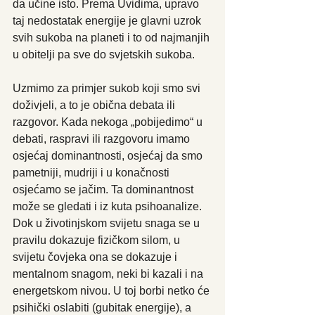
da učine isto. Prema Uvidima, upravo 
taj nedostatak energije je glavni uzrok 
svih sukoba na planeti i to od najmanjih 
u obitelji pa sve do svjetskih sukoba. 
Uzmimo za primjer sukob koji smo svi 
doživjeli, a to je obična debata ili 
razgovor. Kada nekoga „pobijedimo“ u 
debati, raspravi ili razgovoru imamo 
osjećaj dominantnosti, osjećaj da smo 
pametniji, mudriji i u konačnosti 
osjećamo se jačim. Ta dominantnost 
može se gledati i iz kuta psihoanalize. 
Dok u životinjskom svijetu snaga se u 
pravilu dokazuje fizičkom silom, u 
svijetu čovjeka ona se dokazuje i 
mentalnom snagom, neki bi kazali i na 
energetskom nivou. U toj borbi netko će 
psihički oslabiti (gubitak energije), a 