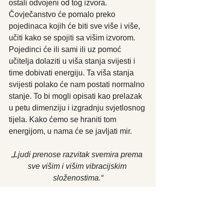
ostali odvojeni od tog izvora. 
Čovječanstvo će pomalo preko 
pojedinaca kojih će biti sve više i više, 
učiti kako se spojiti sa višim izvorom. 
Pojedinci će ili sami ili uz pomoć 
učitelja dolaziti u viša stanja svijesti i 
time dobivati energiju. Ta viša stanja 
svijesti polako će nam postati normalno 
stanje. To bi mogli opisati kao prelazak 
u petu dimenziju i izgradnju svjetlosnog 
tijela. Kako ćemo se hraniti tom 
energijom, u nama će se javljati mir.
„
Ljudi prenose razvitak svemira prema 
sve višim i višim vibracijskim 
složenostima.“
Šesti Uvid
. 
On opisuje evoluciju naše 
svijesti tijekom povijesti. Mi smo bili 