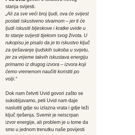
stanja svijesti.
„Ali za sve veći broj ljudi, ova će svijest 
postati iskustveno stvarnom – jer ti će 
ljudi iskusiti bljeskove i kratke uvide u 
to stanje svijesti tijekom svog života. U 
rukopisu je pisalo da je to iskustvo ključ 
za rješavanje ljudskih sukoba u svijetu, 
jer za vrijeme takvih iskustava energiju 
primamo iz drugog izvora – izvora koji 
ćemo vremenom naučiti koristiti po 
volji.“
Dok nam četvrti Uvid govori zašto se 
sukobljavamo, peti Uvid nam daje 
naslutiti gdje su izlazna vrata i gdje leži 
ključ rješenja. Svemir je neiscrpan 
izvor energije, ali problem je u tome da 
smo u jednom trenutku naše povijesti 