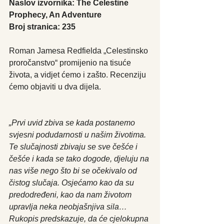
Naslov izvornika: The Celestine 
Prophecy, An Adventure
Broj stranica: 235
Roman Jamesa Redfielda „Celestinsko 
proročanstvo“ promijenio na tisuće 
života, a vidjet ćemo i zašto. Recenziju 
ćemo objaviti u dva dijela.
„Prvi uvid zbiva se kada postanemo 
svjesni podudarnosti u našim životima. 
Te slučajnosti zbivaju se sve češće i 
češće i kada se tako dogode, djeluju na 
nas više nego što bi se očekivalo od 
čistog slučaja. Osjećamo kao da su 
predodređeni, kao da nam životom 
upravlja neka neobjašnjiva sila… 
Rukopis predskazuje, da će cjelokupna 