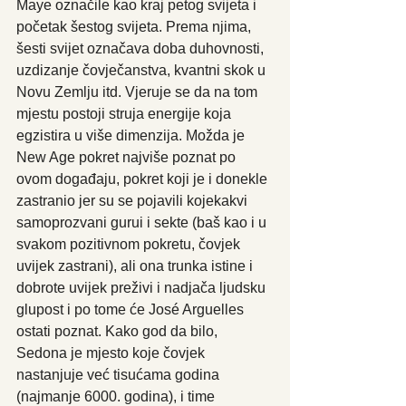
Maye označile kao kraj petog svijeta i 
početak šestog svijeta. Prema njima, 
šesti svijet označava doba duhovnosti, 
uzdizanje čovječanstva, kvantni skok u 
Novu Zemlju itd. Vjeruje se da na tom 
mjestu postoji struja energije koja 
egzistira u više dimenzija. Možda je 
New Age pokret najviše poznat po 
ovom događaju, pokret koji je i donekle 
zastranio jer su se pojavili kojekakvi 
samoprozvani gurui i sekte (baš kao i u 
svakom pozitivnom pokretu, čovjek 
uvijek zastrani), ali ona trunka istine i 
dobrote uvijek preživi i nadjača ljudsku 
glupost i po tome će José Arguelles 
ostati poznat. Kako god da bilo, 
Sedona je mjesto koje čovjek 
nastanjuje već tisućama godina 
(najmanje 6000. godina), i time 