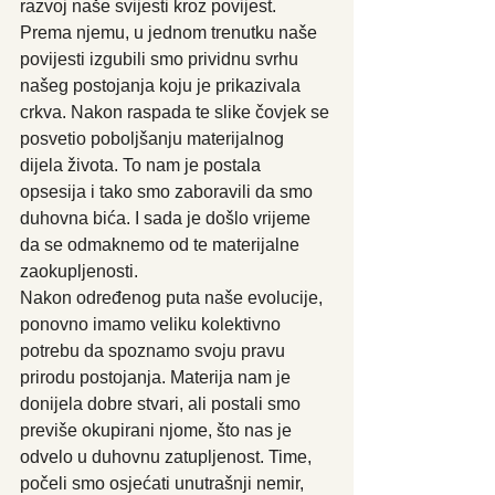
razvoj naše svijesti kroz povijest. 
Prema njemu, u jednom trenutku naše 
povijesti izgubili smo prividnu svrhu 
našeg postojanja koju je prikazivala 
crkva. Nakon raspada te slike čovjek se 
posvetio poboljšanju materijalnog 
dijela života. To nam je postala 
opsesija i tako smo zaboravili da smo 
duhovna bića. I sada je došlo vrijeme 
da se odmaknemo od te materijalne 
zaokupljenosti.
Nakon određenog puta naše evolucije, 
ponovno imamo veliku kolektivno 
potrebu da spoznamo svoju pravu 
prirodu postojanja. Materija nam je 
donijela dobre stvari, ali postali smo 
previše okupirani njome, što nas je 
odvelo u duhovnu zatupljenost. Time, 
počeli smo osjećati unutrašnji nemir, 