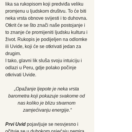
lika sa rukopisom koji predviđa veliku 
promjenu u ljudskom društvu. To će biti 
neka vrsta obnove svijesti i to duhovna. 
Otkrit će se što znači naše postojanje i 
to znanje će promijeniti ljudsku kulturu i 
život. Rukopis je podijeljen na odlomke 
ili Uvide, koji će se otkrivati jedan za 
drugim.
I tako, glavni lik sluša svoju intuiciju i 
odlazi u Peru, gdje polako počinje 
otkrivati Uvide.
„Opažanje ljepote je neka vrsta 
barometra koji pokazuje svakome od 
nas koliko je blizu stvarnom 
zamjećivanju energije.“
Prvi Uvid
 pojavljuje se nesvjesno i 
očituje se u dubokom osjećaju nemira. 