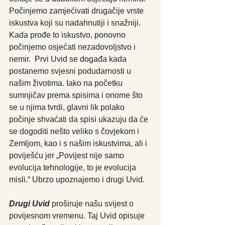
Počinjemo zamjećivati drugačije vrste 
iskustva koji su nadahnutiji i snažniji. 
Kada prođe to iskustvo, ponovno 
počinjemo osjećati nezadovoljstvo i 
nemir.  Prvi Uvid se događa kada 
postanemo svjesni podudarnosti u 
našim životima. Iako na početku 
sumnjičav prema spisima i onome što 
se u njima tvrdi, glavni lik polako 
počinje shvaćati da spisi ukazuju da će 
se dogoditi nešto veliko s čovjekom i 
Zemljom, kao i s našim iskustvima, ali i 
poviješću jer „Povijest nije samo 
evolucija tehnologije, to je evolucija 
misli.“ Ubrzo upoznajemo i drugi Uvid.
Drugi Uvid
 proširuje našu svijest o 
povijesnom vremenu. Taj Uvid opisuje 