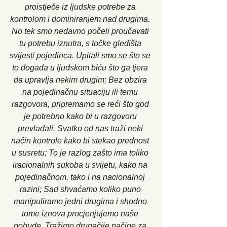
proistječe iz ljudske potrebe za 
kontrolom i dominiranjem nad drugima. 
No tek smo nedavno počeli proučavati 
tu potrebu iznutra, s točke gledišta 
svijesti pojedinca. Upitali smo se što se 
to događa u ljudskom biću što ga tjera 
da upravlja nekim drugim; Bez obzira 
na pojedinačnu situaciju ili temu 
razgovora, pripremamo se reći što god 
je potrebno kako bi u razgovoru 
prevladali. Svatko od nas traži neki 
način kontrole kako bi stekao prednost 
u susretu; To je razlog zašto ima toliko 
iracionalnih sukoba u svijetu, kako na 
pojedinačnom, tako i na nacionalnoj 
razini; Sad shvaćamo koliko puno 
manipuliramo jedni drugima i shodno 
tome iznova procjenjujemo naše 
pobude. Tražimo drugačije načine za 