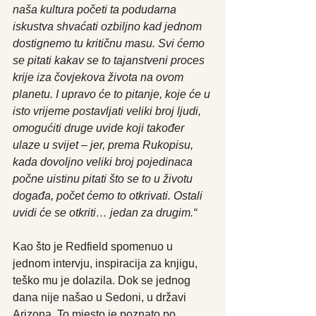
naša kultura početi ta podudarna 
iskustva shvaćati ozbiljno kad jednom 
dostignemo tu kritičnu masu. Svi ćemo 
se pitati kakav se to tajanstveni proces 
krije iza čovjekova života na ovom 
planetu. I upravo će to pitanje, koje će u 
isto vrijeme postavljati veliki broj ljudi, 
omogućiti druge uvide koji također 
ulaze u svijet – jer, prema Rukopisu, 
kada dovoljno veliki broj pojedinaca 
počne uistinu pitati što se to u životu 
događa, počet ćemo to otkrivati. Ostali 
uvidi će se otkriti… jedan za drugim.“
Kao što je Redfield spomenuo u 
jednom intervju, inspiracija za knjigu, 
teško mu je dolazila. Dok se jednog 
dana nije našao u Sedoni, u državi 
Arizona. To mjesto je poznato po 