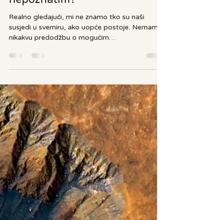
9. kol 2025.
3 min čitanja
3I/ATLAS stiže: Jesmo li
spremni za susret s
nepoznatim?
Realno gledajući, mi ne znamo tko su naši
susjedi u svemiru, ako uopće postoje. Nemamo
nikakvu predodžbu o mogućim
izvanzemaljskim...