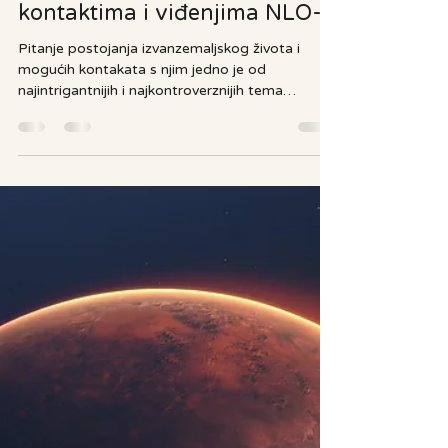
Povijesni izvještaji o
kontaktima i viđenjima NLO-a
Pitanje postojanja izvanzemaljskog života i
mogućih kontakata s njim jedno je od
najintrigantnijih i najkontroverznijih tema
suvremenog doba. Teorija paleokontakta, koja
pretpostavlja da su drevne civilizacije imale
susrete s naprednim izvanzemaljskim bićima,
pokušava reinterpretirati povijesne zapise,
mitove i umjetnička djela kroz novu prizmu. Iako
znanstvena zajednica ostaje skeptična, brojni
povijesni izvori i neobjašnjeni fenomeni i dalje
potiču rasprave o tome jesu li n