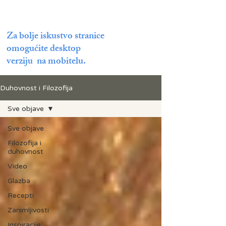
Za bolje iskustvo stranice
omogućite desktop
verziju na mobitelu.
Duhovnost i Filozofija
Sve objave
Sve objave
Filozofija i
duhovnost
Video
Glazba
Recepti
Zanimljivosti
Inspiracije