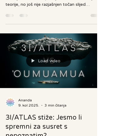
Hipoteza da je život na Zemlju
stigao s Crvenog planeta
Kako je život započeo na Zemlji ostaje jedno od
temeljnih otvorenih pitanja znanosti. Postoje
teorije, no još nije razjašnjen točan slijed
kemijskih koraka koji je doveo do biologije, niti
vrijeme pojave prvih primitivnih oblika života.
Jedna od mogućnosti, iako nije među
najprihvaćenijima, pretpostavlja da život nije
nastao na Zemlji, nego je na naš planet stigao
meteorima s Marsa. Ta hipoteza i dalje privlači
pozornost jer se oslanja na nekoliko vremenskih
i geoloških okoln
Load video
Ananda