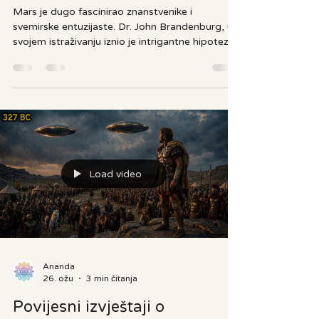
civilizacija koja se je uništila u
termonuklearnoj eksploziji?
Mars je dugo fascinirao znanstvenike i
svemirske entuzijaste. Dr. John Brandenburg, u
svojem istraživanju iznio je intrigantne hipoteze
koje dovode u pitanje konvencionalne stavove o
povijesti crvenog planeta. On je svoju hipotezu
prvi put predstavio javnosti oko 2011. godine, a
detaljno ju je razradio u znanstvenom radu iz
2014. godine pod naslovom "Evidence of a
Massive Thermonuclear Explosion on Mars in
the Past" (Dokazi o masivnoj termonuklearnoj
eksploziji na Marsu u pro
Load video
Ananda
26. ožu
3 min čitanja