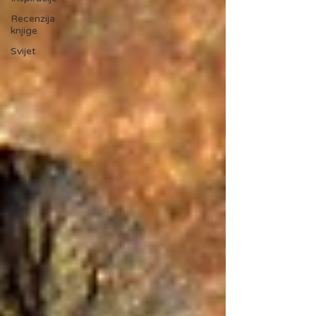
Recenzija
knjige
Svijet