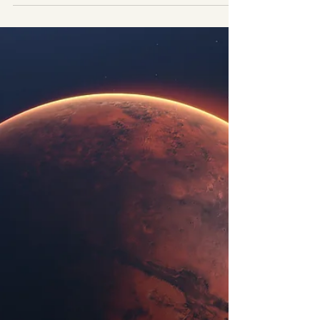
bio mnogo vlažniji nego što se
mislilo
Više od 15.000 kilometara drevnih riječnih korita
otkrivenih na površini Marsa ukazuje na to da je
Crveni planet u prošlosti možda imao...