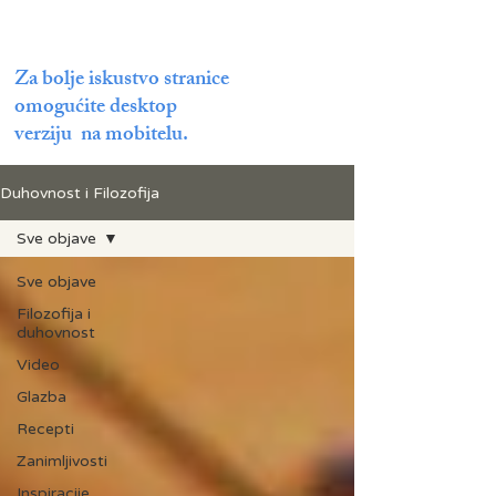
Za bolje iskustvo stranice
omogućite desktop
verziju na mobitelu.
Duhovnost i Filozofija
Sve objave
Sve objave
Filozofija i
duhovnost
Video
Glazba
Recepti
Zanimljivosti
Inspiracije