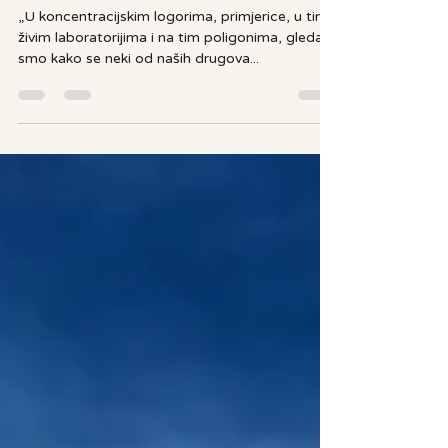
traganje za smislom“ – Viktor
E. Frankl
„U koncentracijskim logorima, primjerice, u tim
živim laboratorijima i na tim poligonima, gledali
smo kako se neki od naših drugova...