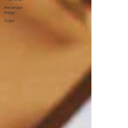
Recenzija
knjige
Svijet