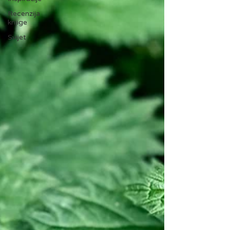
Recenzija
knjige
Svijet