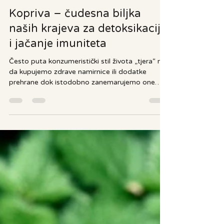
Ananda
13. tra
3 min čitanja
Kopriva – čudesna biljka
naših krajeva za detoksikaciju
i jačanje imuniteta
Često puta konzumeristički stil života „tjera“ nas
da kupujemo zdrave namirnice ili dodatke
prehrane dok istodobno zanemarujemo one
koje su nam praktički u vrtu, oko nas i besplatne.
Kopriva je jedna od čudesnih biljki koja sadrži
minerale i vitamine potrebne za naš organizam.
Proljeće je pravo vrijeme da iskoristimo sve
dobrobiti ove zdrave biljke. Kopriva (lat. Urtica)
je biljka iz porodice koprivovki. Najpoznatija
vrsta jest Urtica dioica ili obična kopriva. Kod
nas se ja