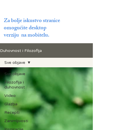
Za bolje iskustvo stranice
omogućite desktop
verziju na mobitelu.
Duhovnost i Filozofija
Sve objave
Sve objave
Filozofija i
duhovnost
Video
Glazba
Recepti
Zanimljivosti
Inspiracije