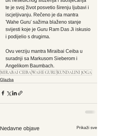
bit nesebičnog služenja i suosjećanja 
te je svoj život posvetio širenju ljubavi i 
iscjeljivanju. Rečeno je da mantra 
'Wahe Guru' sažima blaženo stanje 
svijesti koje je Guru Ram Das Ji iskusio 
i podijelio s drugima.
Ovu verziju mantra Miraibai Ceiba u 
suradnji sa Markusom Sieberom i 
Angelikom Baumbach.
MIRABAI CEIBA
WAHE GURU
KUNDALINI JOGA
Glazba
Prikaži sve
Nedavne objave