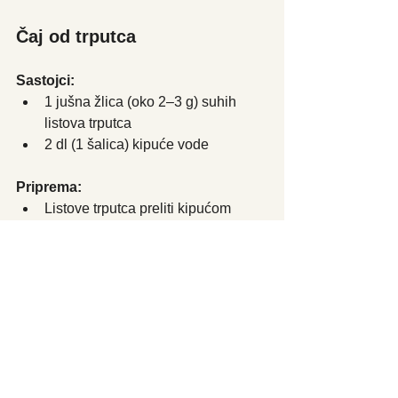
Čaj od trputca
Sastojci:
1 jušna žlica (oko 2–3 g) suhih 
listova trputca
2 dl (1 šalica) kipuće vode
Priprema:
Listove trputca preliti kipućom 
vodom. 
Poklopiti i ostaviti da odstoji 10–15 
minuta. Procijediti i piti dok je čaj 
još topao.
Primjena:
Piti 2–3 puta dnevno kod kašlja, 
promuklosti i upale grla.