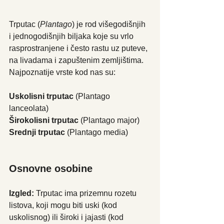
Trputac (
Plantago
) je rod višegodišnjih 
i jednogodišnjih biljaka koje su vrlo 
rasprostranjene i često rastu uz puteve, 
na livadama i zapuštenim zemljištima. 
Najpoznatije vrste kod nas su:
Uskolisni trputac
 (Plantago 
lanceolata)
Širokolisni trputac
 (Plantago major)
Srednji trputac
 (Plantago media)
Osnovne osobine
Izgled:
 Trputac ima prizemnu rozetu 
listova, koji mogu biti uski (kod 
uskolisnog) ili široki i jajasti (kod 