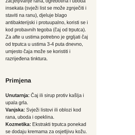
zacjeljivanje rana, ogrebotina i uboda 
insekata (svježi list se može zgnječiti i 
staviti na ranu), djeluje blago 
antibakterijski i protuupalno, koristi se i 
kod probavnih tegoba (čaj od trputca). 
Za afte u ustima potrebno je grgljati čaj 
od trputca u ustima 3-4 puta dnevno, 
umjesto čaja može se koristiti i 
razrijeđena tinktura. 
Primjena
Unutarnja:
 Čaj ili sirup protiv kašlja i 
upala grla.
Vanjska: 
Svježi listovi ili oblozi kod 
rana, uboda i opeklina.
Kozmetika: 
Ekstrakti trputca ponekad 
se dodaju kremama za osjetljivu kožu.