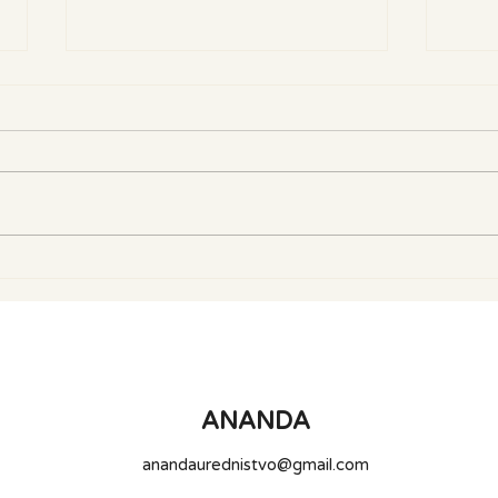
Alkohol je anestezija...
Iskr
uživat
ANANDA
anandaurednistvo@gmail.com