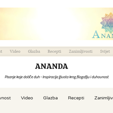
st
Video
Glazba
Recepti
Zanimljivosti
Svijet
ANANDA
Pisanje koje dotiče duh - Inspiracija života kroz filozofiju i duhovnost
ovnost
Video
Glazba
Recepti
Zanimljiv