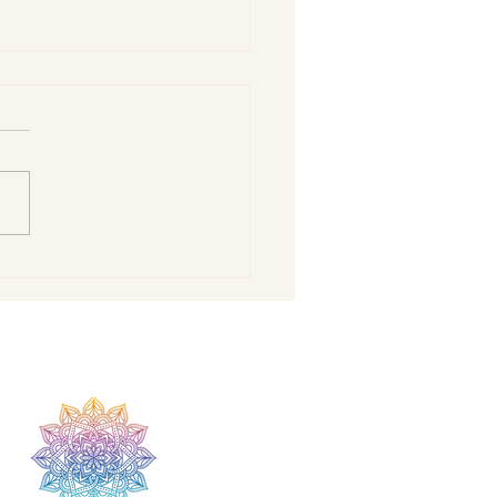
eno sretna osoba zna
i u krajoliku...