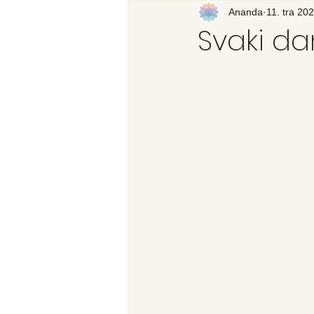
Recenzija knjige
Ananda
11. tra 202
Svijet
Svaki dan