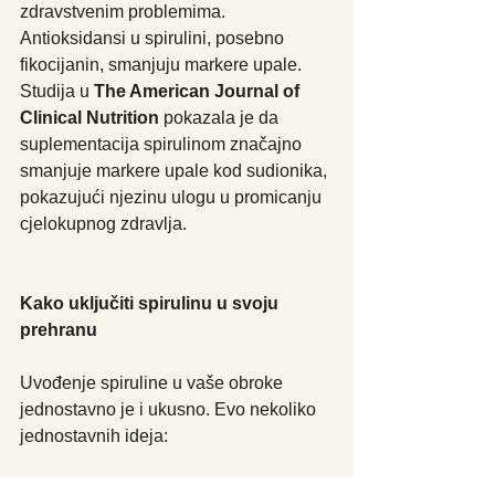
zdravstvenim problemima. 
Antioksidansi u spirulini, posebno 
fikocijanin, smanjuju markere upale. 
Studija u 
The American Journal of 
Clinical Nutrition
 pokazala je da 
suplementacija spirulinom značajno 
smanjuje markere upale kod sudionika, 
pokazujući njezinu ulogu u promicanju 
cjelokupnog zdravlja.
Kako uključiti spirulinu u svoju 
prehranu
Uvođenje spiruline u vaše obroke 
jednostavno je i ukusno. Evo nekoliko 
jednostavnih ideja:
Smoothiji:
 Pomiješajte prah spiruline s 