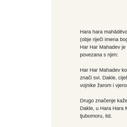
Hara hara mahādēva (
(obje riječi imena bo
Har Har Mahadev je 
povezana s njim:
Har Har Mahadev koriš
znači svi. Dakle, cij
vojnike žarom i vjero
Drugo značenje kaže d
Dakle, u Hara Hara M
ljubomoru, itd.