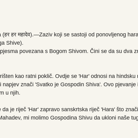
हर हर महादेव).—Zaziv koji se sastoji od ponovljenog har
ga Shive).
pjesma povezana s Bogom Shivom. Čini se da su dva z
ten kao ratni poklič. Ovdje se 'Har' odnosi na hindsku ri
eli napjev znači 'Svatko je Gospodin Shiva'. Ovo pjevanje
m u njih.
a je riječ 'Har' zapravo sanskrtska riječ 'Hara' što znači
ahadev, mi molimo Gospodina Shivu da ukloni naše tuge,