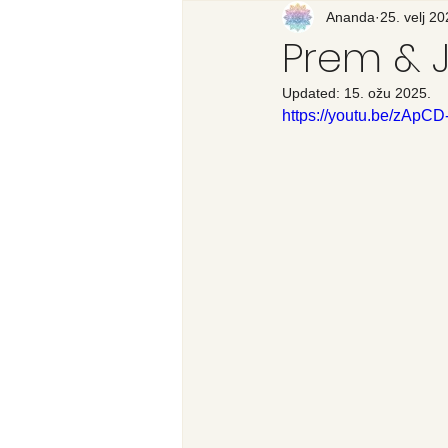
Recenzija knjige
Ananda
25. velj 20
Svijet
Prem & 
Updated:
15. ožu 2025.
https://youtu.be/zApCD