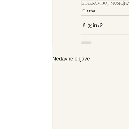
GLAZBA
MOOJI MUSIC
HA
Glazba
Nedavne objave