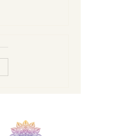
bai Ceiba i pjesma
inday“ – glazba kao
 prema unutarnjem