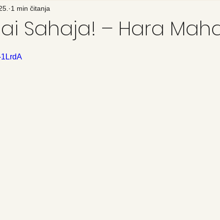
25.
1 min čitanja
Jai Sahaja! – Hara Ma
-1LrdA