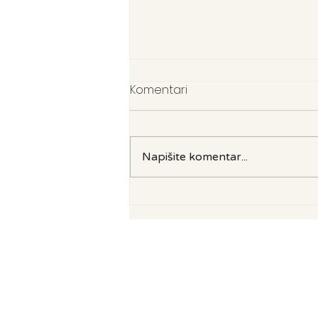
Komentari
Napišite komentar...
Tri Martolod –
bezvremenska pjesma koja
čuva duh Bretanje