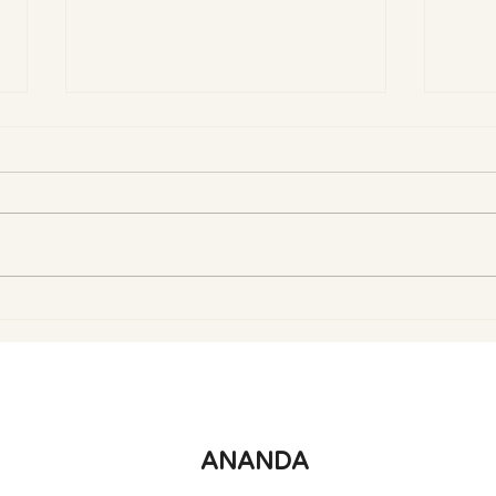
Om Mani Padme Hum –
Mira
mantra suosjećanja i
„Gob
unutarnje transformacije
put
miru
ANANDA