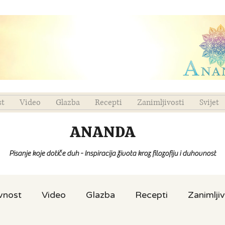
st
Video
Glazba
Recepti
Zanimljivosti
Svijet
ANANDA
Pisanje koje dotiče duh - Inspiracija života kroz filozofiju i duhovnost
ovnost
Video
Glazba
Recepti
Zanimljiv