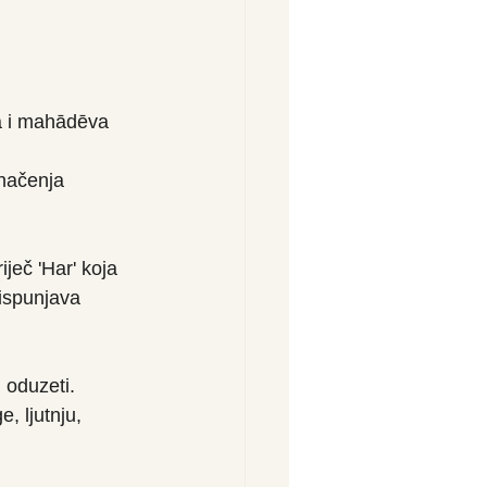
a i mahādēva 
načenja 
ječ 'Har' koja 
 ispunjava 
 oduzeti. 
 ljutnju, 