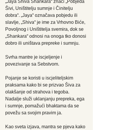
„Jaya Shiva Shankara“ znači „Pobjeda 
Šivi, Uništitelju sumnje i Činitelju 
dobra“. „Jaya“ označava pobjedu ili 
slavlje, „Shiva“ je ime za Vrhovno Biće, 
Povoljnog i Uništitelja svemira, dok se 
„Shankara“ odnosi na onoga tko donosi 
dobro ili uništava prepreke i sumnju.
Svrha mantre je iscjeljenje i 
povezivanje sa Sebstvom. 
Pojanje se koristi u iscjeliteljskim 
praksama kako bi se prizvao Šiva za 
olakšanje od strahova i tegoba. 
Nadalje služi uklanjanju prepreka, ega 
i sumnje, pomažući bhaktama da se 
povežu sa svojim pravim ja.
Kao sveta izjava, mantra se pjeva kako 