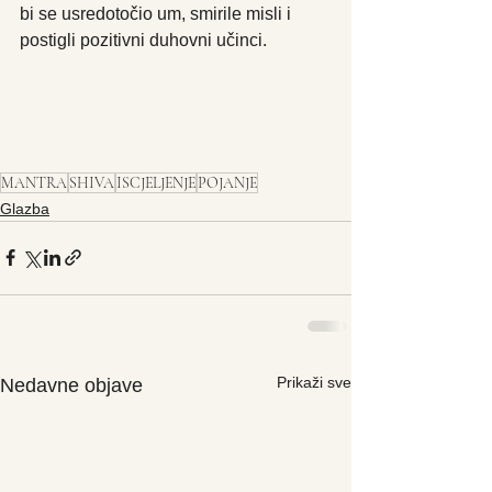
bi se usredotočio um, smirile misli i 
postigli pozitivni duhovni učinci.
MANTRA
SHIVA
ISCJELJENJE
POJANJE
Glazba
Prikaži sve
Nedavne objave