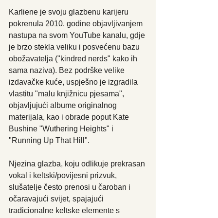
Karliene je svoju glazbenu karijeru 
pokrenula 2010. godine objavljivanjem 
nastupa na svom YouTube kanalu, gdje 
je brzo stekla veliku i posvećenu bazu 
obožavatelja ("kindred nerds" kako ih 
sama naziva). Bez podrške velike 
izdavačke kuće, uspješno je izgradila 
vlastitu "malu knjižnicu pjesama", 
objavljujući albume originalnog 
materijala, kao i obrade poput Kate 
Bushine "Wuthering Heights" i 
"Running Up That Hill".
Njezina glazba, koju odlikuje prekrasan 
vokal i keltski/povijesni prizvuk, 
slušatelje često prenosi u čaroban i 
očaravajući svijet, spajajući 
tradicionalne keltske elemente s 