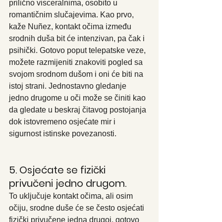
prilično visceralnima, osobito u 
romantičnim slučajevima. Kao prvo, 
kaže Nuñez, kontakt očima između 
srodnih duša bit će intenzivan, pa čak i 
psihički. Gotovo poput telepatske veze, 
možete razmijeniti znakoviti pogled sa 
svojom srodnom dušom i oni će biti na 
istoj strani. Jednostavno gledanje 
jedno drugome u oči može se činiti kao 
da gledate u beskraj čitavog postojanja 
dok istovremeno osjećate mir i 
sigurnost istinske povezanosti.
5. Osjećate se fizički 
privučeni jedno drugom.
To uključuje kontakt očima, ali osim 
očiju, srodne duše će se često osjećati 
fizički privučene jedna drugoj, gotovo 