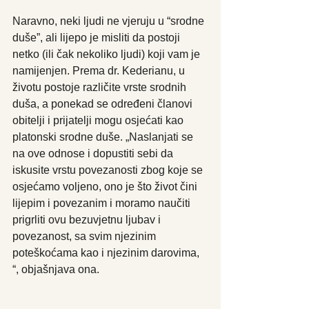
Naravno, neki ljudi ne vjeruju u “srodne 
duše”, ali lijepo je misliti da postoji 
netko (ili čak nekoliko ljudi) koji vam je 
namijenjen. Prema dr. Kederianu, u 
životu postoje različite vrste srodnih 
duša, a ponekad se određeni članovi 
obitelji i prijatelji mogu osjećati kao 
platonski srodne duše. „Naslanjati se 
na ove odnose i dopustiti sebi da 
iskusite vrstu povezanosti zbog koje se 
osjećamo voljeno, ono je što život čini 
lijepim i povezanim i moramo naučiti 
prigrliti ovu bezuvjetnu ljubav i 
povezanost, sa svim njezinim 
poteškoćama kao i njezinim darovima, 
“, objašnjava ona.