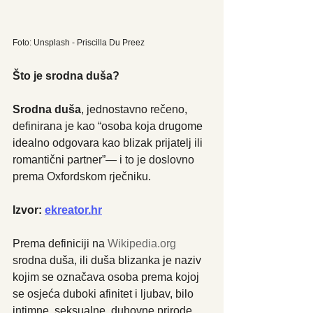
Foto: Unsplash - Priscilla Du Preez
Što je srodna duša?
Srodna duša
, jednostavno rečeno, 
definirana je kao “osoba koja drugome 
idealno odgovara kao blizak prijatelj ili 
romantični partner”— i to je doslovno 
prema Oxfordskom rječniku.
Izvor: 
ekreator.hr
Prema definiciji na 
Wikipedia.org
srodna duša, ili duša blizanka je naziv 
kojim se označava osoba prema kojoj 
se osjeća duboki afinitet i ljubav, bilo 
intimne, seksualne, duhovne prirode, 