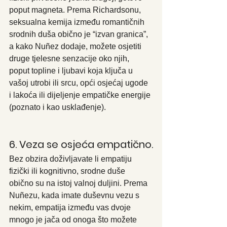
poput magneta. Prema Richardsonu, 
seksualna kemija između romantičnih 
srodnih duša obično je “izvan granica”, 
a kako Nuñez dodaje, možete osjetiti 
druge tjelesne senzacije oko njih, 
poput topline i ljubavi koja ključa u 
vašoj utrobi ili srcu, opći osjećaj ugode 
i lakoća ili dijeljenje empatičke energije 
(poznato i kao usklađenje).
6. Veza se osjeća empatično.
Bez obzira doživljavate li empatiju 
fizički ili kognitivno, srodne duše 
obično su na istoj valnoj duljini. Prema 
Nuñezu, kada imate duševnu vezu s 
nekim, empatija između vas dvoje 
mnogo je jača od onoga što možete 