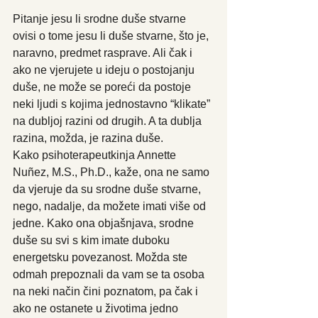
Pitanje jesu li srodne duše stvarne 
ovisi o tome jesu li duše stvarne, što je, 
naravno, predmet rasprave. Ali čak i 
ako ne vjerujete u ideju o postojanju 
duše, ne može se poreći da postoje 
neki ljudi s kojima jednostavno “klikate” 
na dubljoj razini od drugih. A ta dublja 
razina, možda, je razina duše.
Kako psihoterapeutkinja Annette 
Nuñez, M.S., Ph.D., kaže, ona ne samo 
da vjeruje da su srodne duše stvarne, 
nego, nadalje, da možete imati više od 
jedne. Kako ona objašnjava, srodne 
duše su svi s kim imate duboku 
energetsku povezanost. Možda ste 
odmah prepoznali da vam se ta osoba 
na neki način čini poznatom, pa čak i 
ako ne ostanete u životima jedno 