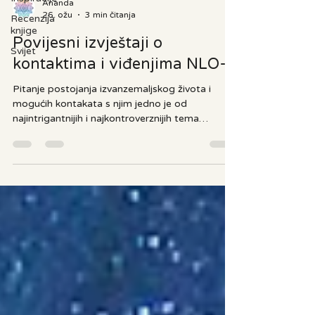
Ananda
26. ožu
3 min čitanja
Recenzija
knjige
Povijesni izvještaji o
Svijet
kontaktima i viđenjima NLO-a
Pitanje postojanja izvanzemaljskog života i
mogućih kontakata s njim jedno je od
najintrigantnijih i najkontroverznijih tema
suvremenog doba. Teorija paleokontakta, koja
pretpostavlja da su drevne civilizacije imale
susrete s naprednim izvanzemaljskim bićima,
pokušava reinterpretirati povijesne zapise,
mitove i umjetnička djela kroz novu prizmu. Iako
znanstvena zajednica ostaje skeptična, brojni
povijesni izvori i neobjašnjeni fenomeni i dalje
potiču rasprave o tome jesu li n