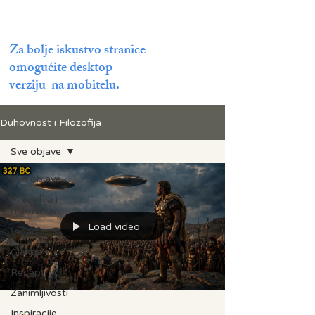
Za bolje iskustvo stranice
omogućite desktop
verziju na mobitelu.
Duhovnost i Filozofija
Sve objave
Sve objave
Filozofija i
duhovnost
Load video
Video
Glazba
Recepti
Zanimljivosti
Inspiracije