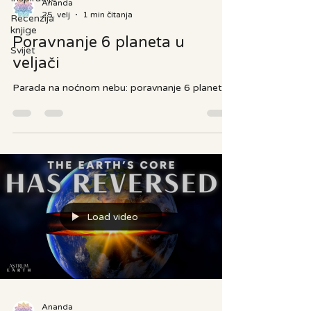
Ananda
25. velj
1 min čitanja
Recenzija
knjige
Poravnanje 6 planeta u
Svijet
veljači
Parada na noćnom nebu: poravnanje 6 planeta
Load video
Ananda