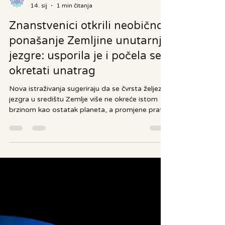
14. sij
1 min čitanja
Znanstvenici otkrili neobično
ponašanje Zemljine unutarnje
jezgre: usporila je i počela se
okretati unatrag
Nova istraživanja sugeriraju da se čvrsta željezna
jezgra u središtu Zemlje više ne okreće istom
brzinom kao ostatak planeta, a promjene prate
ciklus od oko 70 godina. Zemljina unutarnja
jezgra, golema čvrsta kugla željeza smještena
na više od 5.000 kilometara dubine, pokazuje
neobično ponašanje. Prema znanstvenim
studijama objavljenima posljednjih godina,
njezina rotacija u odnosu na Zemljin plašt
gotovo je stala, a u posljednjem desetljeću čak
je započela blago okretanje u