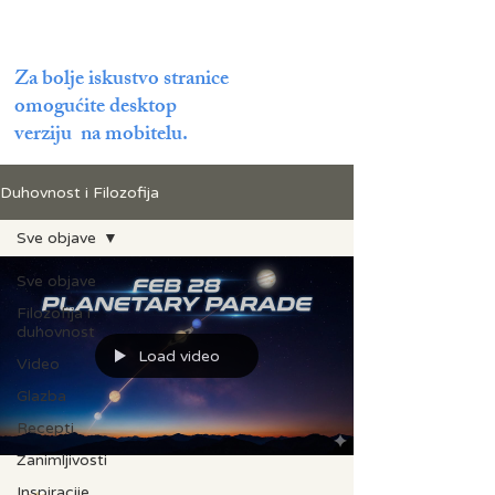
Za bolje iskustvo stranice
omogućite desktop
verziju na mobitelu.
Duhovnost i Filozofija
Sve objave
Sve objave
Filozofija i
duhovnost
Load video
Video
Glazba
Recepti
Zanimljivosti
Inspiracije