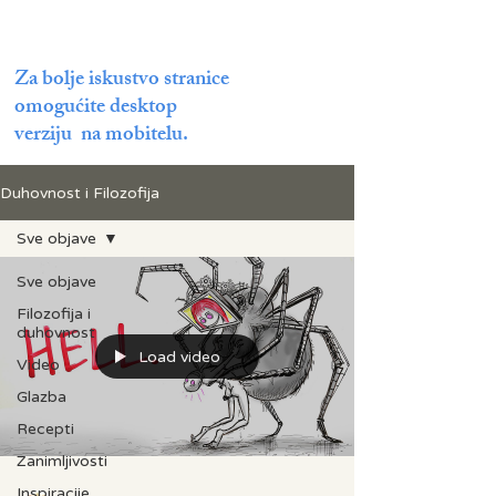
Za bolje iskustvo stranice
omogućite desktop
verziju na mobitelu.
Duhovnost i Filozofija
Sve objave
Sve objave
Filozofija i
duhovnost
Load video
Video
Glazba
Recepti
Zanimljivosti
Inspiracije