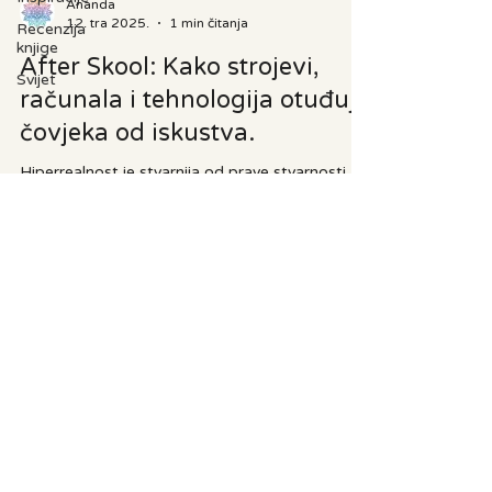
Ananda
12. tra 2025.
1 min čitanja
Recenzija
knjige
After Skool: Kako strojevi,
Svijet
računala i tehnologija otuđuju
čovjeka od iskustva.
Hiperrealnost je stvarnija od prave stvarnosti. Ali
takva stvarnost je umjetno stvorena. Ona je
umjetno stvoreni komfor kojem čovjek teži...
ANANDA
anandaurednistvo@gmail.com
©2024 by Ananda Sun. Proudly created with Wix.com