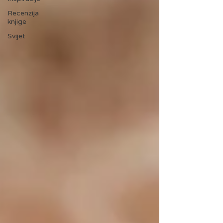
Recenzija
knjige
Svijet