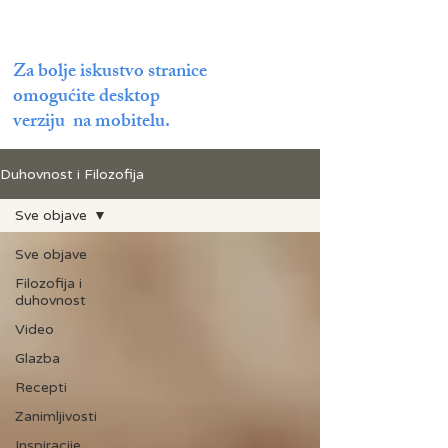
Za bolje iskustvo stranice
omogućite desktop
verziju na mobitelu.
Duhovnost i Filozofija
Sve objave
Sve objave
Filozofija i
duhovnost
Video
Glazba
Recepti
Zanimljivosti
Inspiracije