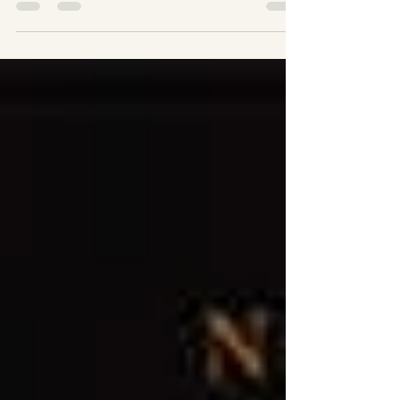
se dosađivali?” Nietzsche