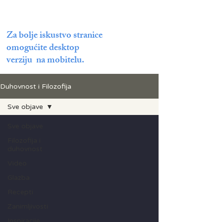
Za bolje iskustvo stranice
omogućite desktop
verziju na mobitelu.
Duhovnost i Filozofija
Sve objave
Sve objave
Filozofija i
duhovnost
Video
Glazba
Recepti
Zanimljivosti
Inspiracije