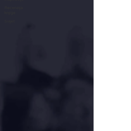
Recenzija
knjige
Svijet