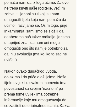
pomažu nam da iz toga učimo. Za ovo 
ne treba kriviti naše roditelje, već im 
zahvaliti, jer oni su ti koji su nam 
omogućili tijela koja nam pomažu da 
učimo i razvijamo se. Osim toga, prije 
inkarniranja, sami smo se složili da 
odaberemo baš takve roditelje, jer smo 
unaprijed znali da nam oni mogu 
omogućiti ono što nam je potrebno za 
daljnju evoluciju (ma koliko to sad ne 
uviđali).
Nakon ovako dugačkog uvoda, 
dolazimo i do priče o ožiljcima. Naše 
tijelo uvijek i u svakom momentu ima 
povezanost sa svojim “nacrtom” pa 
prema tome uvijek ima potrebne 
informacije koje mu omogućavaju da 
se zacijeli do originalnog stanja. Kakva 