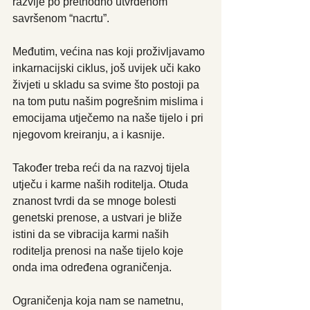
razvije po prethodno utvrđenom 
savršenom “nacrtu”.
Međutim, većina nas koji proživljavamo 
inkarnacijski ciklus, još uvijek uči kako 
živjeti u skladu sa svime što postoji pa 
na tom putu našim pogrešnim mislima i 
emocijama utječemo na naše tijelo i pri 
njegovom kreiranju, a i kasnije.
Također treba reći da na razvoj tijela 
utječu i karme naših roditelja. Otuda 
znanost tvrdi da se mnoge bolesti 
genetski prenose, a ustvari je bliže 
istini da se vibracija karmi naših 
roditelja prenosi na naše tijelo koje 
onda ima određena ograničenja.
Ograničenja koja nam se nametnu, 