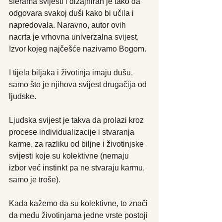
sferama svijesti i dizajniran je tako da 
odgovara svakoj duši kako bi učila i 
napredovala. Naravno, autor ovih 
nacrta je vrhovna univerzalna svijest, 
Izvor kojeg najčešće nazivamo Bogom.
I tijela biljaka i životinja imaju dušu, 
samo što je njihova svijest drugačija od 
ljudske.
Ljudska svijest je takva da prolazi kroz 
procese individualizacije i stvaranja 
karme, za razliku od biljne i životinjske 
svijesti koje su kolektivne (nemaju 
izbor već instinkt pa ne stvaraju karmu, 
samo je troše).
Kada kažemo da su kolektivne, to znači 
da među životinjama jedne vrste postoji 