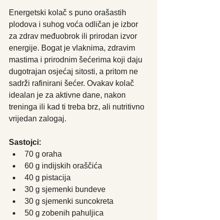
Energetski kolač s puno orašastih 
plodova i suhog voća odličan je izbor 
za zdrav međuobrok ili prirodan izvor 
energije. Bogat je vlaknima, zdravim 
mastima i prirodnim šećerima koji daju 
dugotrajan osjećaj sitosti, a pritom ne 
sadrži rafinirani šećer. Ovakav kolač 
idealan je za aktivne dane, nakon 
treninga ili kad ti treba brz, ali nutritivno 
vrijedan zalogaj. 
Sastojci:
70 g oraha
60 g indijskih oraščića
40 g pistacija
30 g sjemenki bundeve
30 g sjemenki suncokreta
50 g zobenih pahuljica