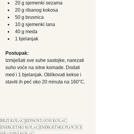
20 g sjemenki sezama
20 g ribanog kokosa
50 g brusnica
10 g sjemenki lana
40 g meda
1 bjelanjak
Postupak: 
Izmiješati sve suhe sastojke, narezati 
suho voće na sitne komade. Dodati 
med i 1 bjelanjak. Oblikovati kekse i 
staviti ih peć oko 20 minuta na 160°C. 
BRZI KOLAC
JEDNOSTAVNI KOLAC
ENERGETSKI KOLAC
ENERGETSKE PLOCICE
HRANJIVI KOLAC