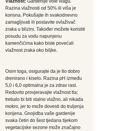
Vlažnost:
 Gardenije vole vlagu. 
Razina vlažnosti od 50% ili viša je 
korisna. Pokušajte ih svakodnevno 
zamagljivati ​​ili postavite ovlaživač 
zraka u blizini. Također možete koristiti 
posudu za vodu napunjenu 
kamenčićima kako biste povećali 
vlažnost zraka oko biljke.
Osim toga, osigurajte da je tlo dobro 
drenirano i kiselo. Razina pH između 
5,0 i 6,0 optimalna je za zdrav rast. 
Redovito provjeravajte vlažnost tla; 
trebalo bi biti stalno vlažno, ali nikada 
mokro, jer to može dovesti do truljenja 
korijena. Gnojidba vaše gardenije 
svaka četiri do šest tjedana tijekom 
vegetacijske sezone može značajno 