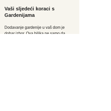
Vaši sljedeći koraci s 
Gardenijama
Dodavanje gardenije u vaš dom je 
dobar izbor. Ova biljka ne samo da 
uljepšava vaš dekor, već i ispunjava 
vaš prostor zadivljujućim mirisom. Uz 
prave uvjete i pravilnu njegu, ove biljke 
mogu uspijevati u zatvorenom prostoru, 
povećavajući radost i mir u vašem 
domu.
Dok se brinete za svoju gardeniju, ne 
samo da ćete svjedočiti njezinom 
zadivljujućem cvatu, već i uživati ​​u 
osvježavajućem mirisu koji stvara 
spokojnu atmosferu. Neka ova 
prekrasna biljka bude vaš sljedeći 