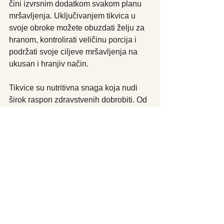
čini izvrsnim dodatkom svakom planu 
mršavljenja. Uključivanjem tikvica u 
svoje obroke možete obuzdati želju za 
hranom, kontrolirati veličinu porcija i 
podržati svoje ciljeve mršavljenja na 
ukusan i hranjiv način.
Tikvice su nutritivna snaga koja nudi 
širok raspon zdravstvenih dobrobiti. Od 
podrške zdravlju probavnog sustava do 
promicanja mršavljenja, ovo svestrano 
povrće zaslužuje posebno mjesto u 
vašoj prehrani. Stoga sljedeći put kad 
budete u trgovini, svakako uzmite 
tikvice i budite kreativni u kuhinji s ovim 
ukusnim i hranjivim sastojkom! Većina 
vrijednih tvari nalazi se u kori pa je 
nemojte guliti s mladih plodova.