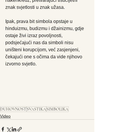
hakenkreuz, pretvarajući tisućljetni 
znak svjetlosti u znak užasa.
Ipak, prava bit simbola opstaje u 
hinduizmu, budizmu i džainizmu, gdje 
ostaje živi izraz povoljnosti, 
podsjećajući nas da simboli nisu 
uništeni korupcijom, već zasjenjeni, 
čekajući one s očima da vide njihovo 
izvorno svjetlo.
DUHOVNOST
SVASTIKA
SIMBOLIKA
Video