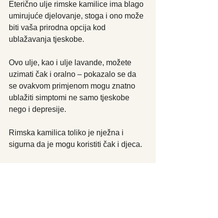
Eterično ulje rimske kamilice ima blago 
umirujuće djelovanje, stoga i ono može 
biti vaša prirodna opcija kod 
ublažavanja tjeskobe.
Ovo ulje, kao i ulje lavande, možete 
uzimati čak i oralno – pokazalo se da 
se ovakvom primjenom mogu znatno 
ublažiti simptomi ne samo tjeskobe 
nego i depresije.
Rimska kamilica toliko je nježna i 
sigurna da je mogu koristiti čak i djeca.
Još neka od eteričnih ulja koja pomažu 
kod tjeskobe su i ylang-ylang, 
bergamot, grejp i muškatna kadulja.
Ova ulja možete nanositi i na vrat, prsa 