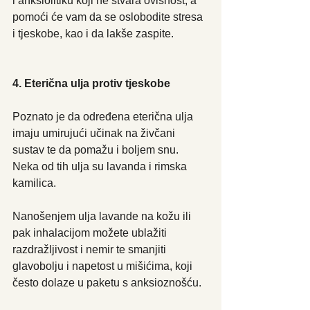
i anksiolitiku koji ne stvara ovisnost, a 
pomoći će vam da se oslobodite stresa 
i tjeskobe, kao i da lakše zaspite.
4. Eterična ulja protiv tjeskobe
Poznato je da određena eterična ulja 
imaju umirujući učinak na živčani 
sustav te da pomažu i boljem snu. 
Neka od tih ulja su lavanda i rimska 
kamilica.
Nanošenjem ulja lavande na kožu ili 
pak inhalacijom možete ublažiti 
razdražljivost i nemir te smanjiti 
glavobolju i napetost u mišićima, koji 
često dolaze u paketu s anksioznošću.