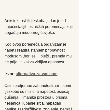
Anksioznost ili tjeskoba jedan je od 
najučestalijih psihičkih poremećaja koji 
pogađaju modernog čovjeka.
Kod ovog poremećaja organizam je 
napet i reagira stanjem pripravnosti ili 
modusom „bori se ili bježi“, premda mu 
ne prijeti nikakva vidljiva opasnost.
Izvor: 
alternativa-za-vas.com
Osim pretjerane zabrinutosti, simptomi 
tjeskobe su mišićna napetost, osjećaj 
gušenja ili manjka prostora u prsima, 
nesanica, lupanje srca, napadaji 
panike, razdražljivost, znojenje, nemir i 