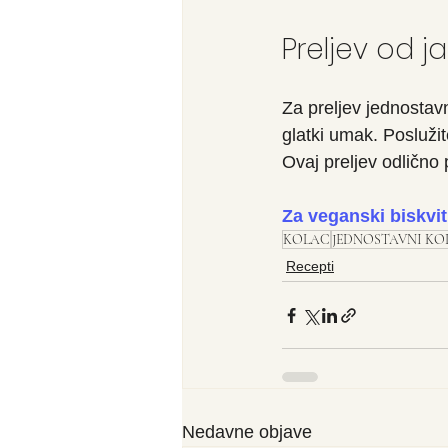
Preljev od 
Za preljev jednostavn
glatki umak. Poslužit
Ovaj preljev odlično p
Za veganski biskvit 
KOLAC
JEDNOSTAVNI KO
Recepti
Nedavne objave