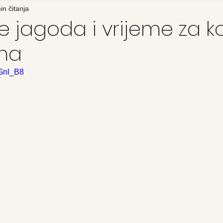
in čitanja
e jagoda i vrijeme za k
ma
eGnl_B8