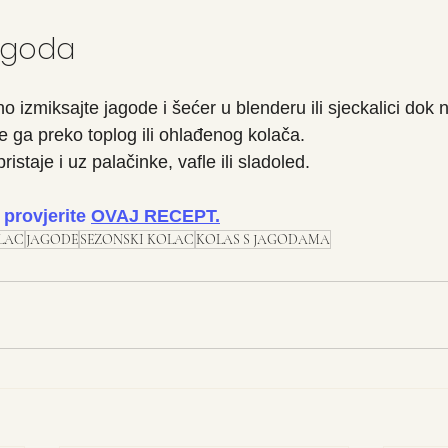
jagoda
o izmiksajte jagode i šećer u blenderu ili sjeckalici dok n
e ga preko toplog ili ohlađenog kolača.
ristaje i uz palačinke, vafle ili sladoled.
provjerite 
OVAJ RECEPT
.
LAC
JAGODE
SEZONSKI KOLAC
KOLAS S JAGODAMA