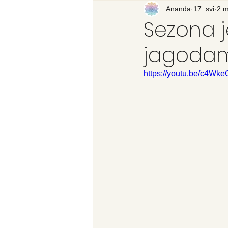
Recenzija knjige
Ananda
17. svi
Svijet
2 m
Sezona j
jagoda
https://youtu.be/c4Wk