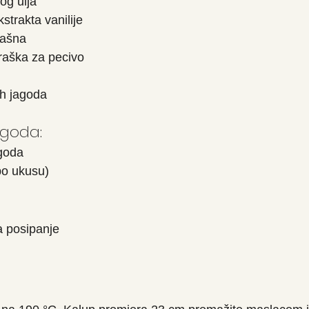
og ulja
kstrakta vanilije
rašna
praška za pecivo
ih jagoda
agoda:
agoda
 po ukusu)
a posipanje