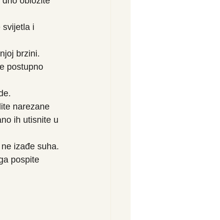
dno obložite 
vijetla i 
joj brzini.
ke postupno 
de.
dite narezane 
o ih utisnite u 
 ne izađe suha.
ga pospite 