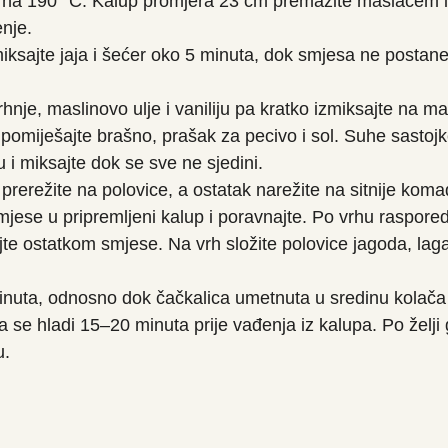
u na 190 °C. Kalup promjera 23 cm premažite maslacem i 
nje.
miksajte jaja i šećer oko 5 minuta, dok smjesa ne postane s
hnje, maslinovo ulje i vaniliju pa kratko izmiksajte na man
pomiješajte brašno, prašak za pecivo i sol. Suhe sastoj
 i miksajte dok se sve ne sjedini.
prerežite na polovice, a ostatak narežite na sitnije koma
smjese u pripremljeni kalup i poravnajte. Po vrhu raspore
jte ostatkom smjese. Na vrh složite polovice jagoda, lagan
inuta, odnosno dok čačkalica umetnuta u sredinu kolača
a se hladi 15–20 minuta prije vađenja iz kalupa. Po želji 
u.