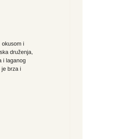
u okusom i 
ska druženja, 
a i laganog 
je brza i 