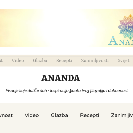
st
Video
Glazba
Recepti
Zanimljivosti
Svijet
ANANDA
Pisanje koje dotiče duh - Inspiracija života kroz filozofiju i duhovnost
ovnost
Video
Glazba
Recepti
Zanimljiv