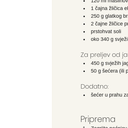
120 ml maslinov
1 čajna žličica e
250 g glatkog b
2 čajne žličice 
prstohvat soli
oko 340 g svjež
Za preljev od j
450 g svježih j
50 g šećera (ili
Dodatno:
šećer u prahu z
Priprema