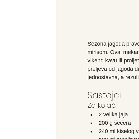
Sezona jagoda pravo 
mirisom. Ovaj mekani
vikend kavu ili prolj
preljeva od jagoda da
jednostavna, a rezulta
Sastojci
Za kolač:
2 velika jaja
200 g šećera
240 ml kiselog v