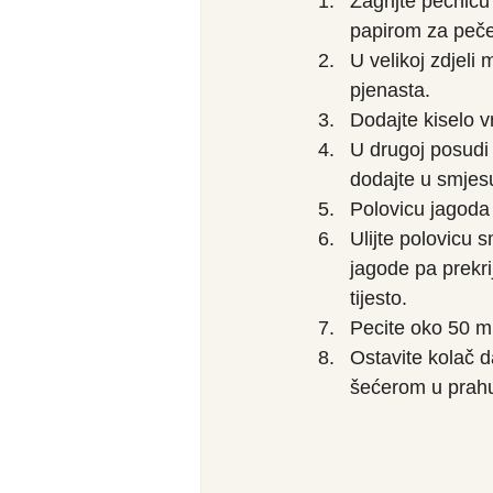
Zagrijte pećnic
papirom za peče
U velikoj zdjeli 
pjenasta.
Dodajte kiselo vr
U drugoj posudi 
dodajte u smjesu
Polovicu jagoda 
Ulijte polovicu 
jagode pa prekri
tijesto.
Pecite oko 50 m
Ostavite kolač d
šećerom u prah