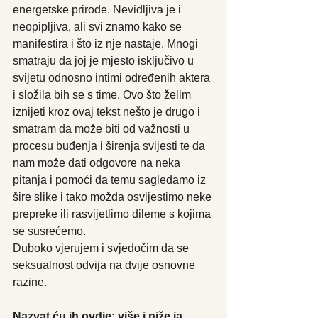
energetske prirode. Nevidljiva je i 
neopipljiva, ali svi znamo kako se 
manifestira i što iz nje nastaje. Mnogi 
smatraju da joj je mjesto isključivo u 
svijetu odnosno intimi određenih aktera 
i složila bih se s time. Ovo što želim 
iznijeti kroz ovaj tekst nešto je drugo i 
smatram da može biti od važnosti u 
procesu buđenja i širenja svijesti te da 
nam može dati odgovore na neka 
pitanja i pomoći da temu sagledamo iz 
šire slike i tako možda osvijestimo neke 
prepreke ili rasvijetlimo dileme s kojima 
se susrećemo.
Duboko vjerujem i svjedočim da se 
seksualnost odvija na dvije osnovne 
razine.
Nazvat ću ih ovdje: više i niže ja.