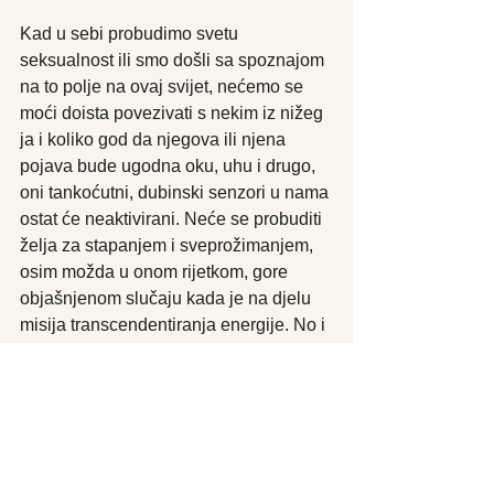
Kad u sebi probudimo svetu 
seksualnost ili smo došli sa spoznajom 
na to polje na ovaj svijet, nećemo se 
moći doista povezivati s nekim iz nižeg 
ja i koliko god da njegova ili njena 
pojava bude ugodna oku, uhu i drugo, 
oni tankoćutni, dubinski senzori u nama 
ostat će neaktivirani. Neće se probuditi 
želja za stapanjem i sveprožimanjem, 
osim možda u onom rijetkom, gore 
objašnjenom slučaju kada je na djelu 
misija transcendentiranja energije. No i 
tada, ako se osoba iz nižeg ja ne 
uzdigne u srce, konekcija će se u 
nekom trenu prekinuti.
Kod svete seksualnosti ne samo da 
nam biće ne reagira na podražaje iz 