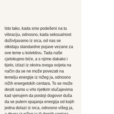
Isto tako, kada smo podešeni na tu 
vibraciju, odnosno, kada seksualnost 
doživljavamo iz srca, od nas se 
otkidaju standardne pojave vezane za 
ove teme u kolektivu. Tada naše 
cjelokupno biće, a s njime dakako i 
tijelo, izlazi iz okvira ovoga svijeta na 
način da se ne može povezati na 
temelju energije iz nižeg ja, odnosno 
nižih energetskih centara. To se može 
desiti samo u vrlo rijetkim slučajevima 
kad vjerujem da postoji dogovor duša 
da se putem spajanja energija od kojih 
jedna dolazi iz srca, odnosno višeg ja, 
a druga iz nižeg ja ili donjih centara, 