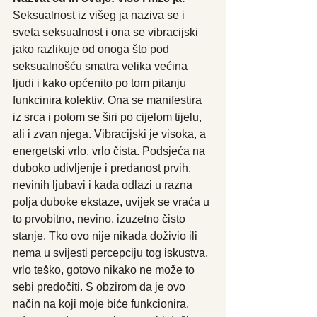
Seksualnost iz višeg ja naziva se i 
sveta seksualnost i ona se vibracijski 
jako razlikuje od onoga što pod 
seksualnošću smatra velika većina 
ljudi i kako općenito po tom pitanju 
funkcinira kolektiv. Ona se manifestira 
iz srca i potom se širi po cijelom tijelu, 
ali i zvan njega. Vibracijski je visoka, a 
energetski vrlo, vrlo čista. Podsjeća na 
duboko udivljenje i predanost prvih, 
nevinih ljubavi i kada odlazi u razna 
polja duboke ekstaze, uvijek se vraća u 
to prvobitno, nevino, izuzetno čisto 
stanje. Tko ovo nije nikada doživio ili 
nema u svijesti percepciju tog iskustva, 
vrlo teško, gotovo nikako ne može to 
sebi predočiti. S obzirom da je ovo 
način na koji moje biće funkcionira, 