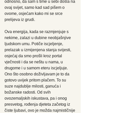
odnosno, da sam s time u sebi došla na 
ovaj svijet, samo kad sad pišem o 
ovome, osjećam kako mi se srce 
prelijeva iz grudi. 
Ova energija, kada se razmjenjuje s 
nekime, zalazi u dubine neobjašnjive 
ljudskom umu. Potiče iscjeljenje, 
prelazak u izmijenjena stanja svijesti, 
osjećaj da smo prošli kroz portal 
vječnosti i da se neštu u nama, u 
drugome i u samom eteru iscjeljuje. 
Ono što osobno doživljavam je to da 
gotovo uvijek pritom plačem. To su 
suze najdublje milosti, ganuća i 
božanske radosti. Od svih 
ovozemaljskih iskustava, pa i onog 
presvetog, rođenja djeteta začetog iz 
čiste ljubavi, ovo je možda najmističnije 