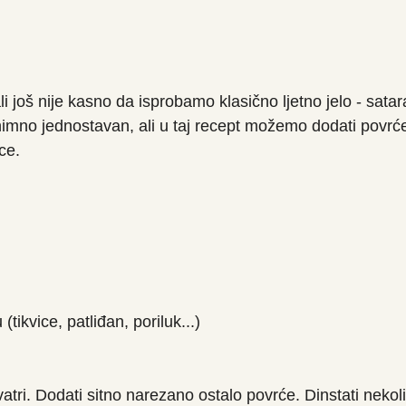
i još nije kasno da isprobamo klasično ljetno jelo - satar
nimno jednostavan, ali u taj recept možemo dodati povrće
ice. 
(tikvice, patliđan, poriluk...)
 vatri. Dodati sitno narezano ostalo povrće. Dinstati nekol