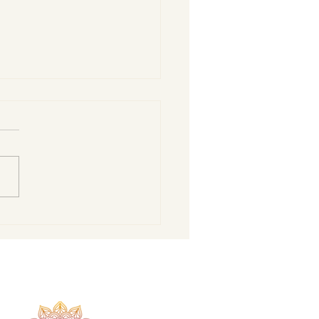
koproteinski čokoladni
z od slanutka –
va alternativa Nutelli