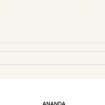
Deserti bez pečenja:
Viso
Kremaste čašice od
nama
jagoda i cheesecake
zdra
kreme
ANANDA