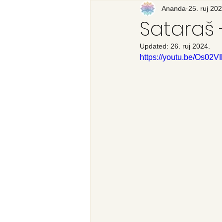
Recenzija knjige
Ananda
25. ruj 202
Svijet
Sataraš 
Updated:
26. ruj 2024.
https://youtu.be/Os02V