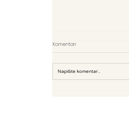
Komentari
Napišite komentar...
Ljetni recept s tikvicama