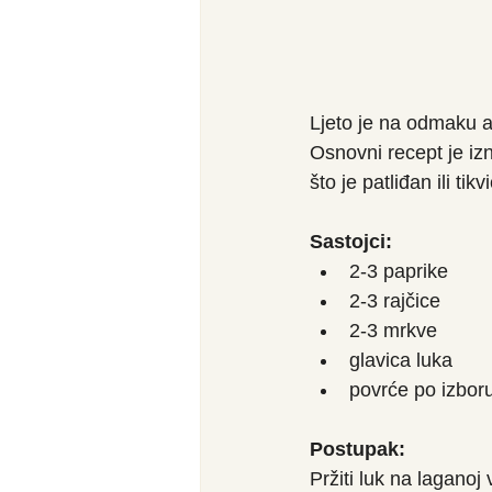
Ljeto je na odmaku al
Osnovni recept je iz
što je patliđan ili tikv
Sastojci:
2-3 paprike
2-3 rajčice
2-3 mrkve
glavica luka
povrće po izboru 
Postupak: 
Pržiti luk na laganoj