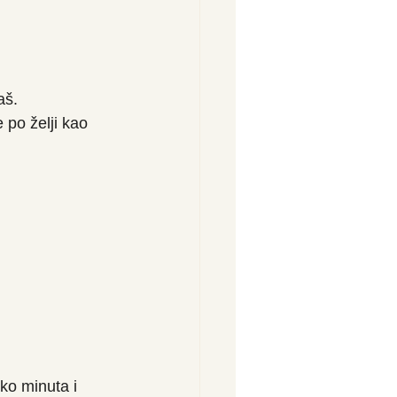
aš. 
 po želji kao 
iko minuta i 