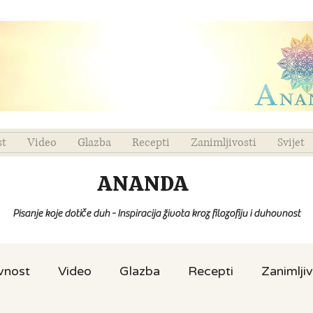
st
Video
Glazba
Recepti
Zanimljivosti
Svijet
ANANDA
Pisanje koje dotiče duh - Inspiracija života kroz filozofiju i duhovnost
ovnost
Video
Glazba
Recepti
Zanimljiv