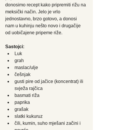
donosimo recept kako pripremiti rižu na 
meksički način. Jelo je vrlo 
jednostavno, brzo gotovo, a donosi 
nam u kuhinju nešto novo i drugačije 
od uobičajene pripeme riže. 
Sastojci:
Luk
grah
maslac/ulje
češnjak
gusti pire od jačice (koncentrat) ili 
svježa rajčica
basmati riža
paprika
grašak
slatki kukuruz
čili, kumin, suho mješani začini i 