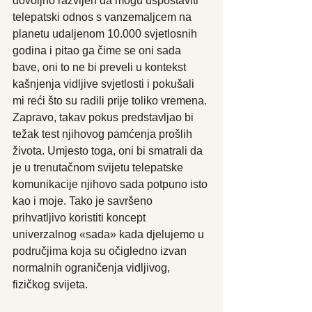
dovoljno razvijen da mogu uspostaviti 
telepatski odnos s vanzemaljcem na 
planetu udaljenom 10.000 svjetlosnih 
godina i pitao ga čime se oni sada 
bave, oni to ne bi preveli u kontekst 
kašnjenja vidljive svjetlosti i pokušali 
mi reći što su radili prije toliko vremena. 
Zapravo, takav pokus predstavljao bi 
težak test njihovog pamćenja prošlih 
života. Umjesto toga, oni bi smatrali da 
je u trenutačnom svijetu telepatske 
komunikacije njihovo sada potpuno isto 
kao i moje. Tako je savršeno 
prihvatljivo koristiti koncept 
univerzalnog «sada» kada djelujemo u 
područjima koja su očigledno izvan 
normalnih ograničenja vidljivog, 
fizičkog svijeta.