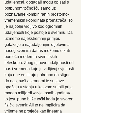
udaljenosti, događaji mogu opisati s 
potpunom točnošću samo uz 
poznavanje kombiniranih prostorno-
vremenskih koordinata promatrača. To 
je najbolje vidljivo kod ogromnih 
udaljenosti koje postoje u svemiru. Da 
uzmemo najekstremniji primjer, 
galaksije u najudaljenijim dijelovima 
našeg svemira danas možemo otkriti 
pomoću modernih svemirskih 
teleskopa. Zbog njihove udaljenosti od 
nas i vremena koje je vidljivoj svjetlosti 
koju one emitiraju potrebno da stigne 
do nas, naši astronomi te sustave 
opažaju u stanju u kakvom su bili prije 
mnogo milijardi «svjetlosnih godina» – 
to jest, puno bliže točki kada je stvoren 
fizički svemir. Ali to ne implicira da 
vrijeme ne protječe kao linearna 