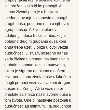
prepoznavali razne poticaje koji će im 
biti pruženi kako bi im pomogli. Ali 
njihov životni plan je u bliskom 
međudjelovanju s planovima mnogih 
drugih duša, posebno onih u njihovoj 
«grupi duša». A životni planovi 
udaljenijih duša bit će u interakciji s 
potpuno drugim grupama duša koje 
onda treba uzeti u obzir u ovoj verziji 
budućnosti. U stvari, posebno danas 
kada živimo u vremenima intenzivnih 
globalnih komunikacija i putovanja, 
skoro je sigurno da bismo u našem 
izvornom planu života duše s lakoćom 
mogli pronaći veze sa svakom drugom 
dušom na Zemlji. Ali te veze ne bi 
prestale sa smrću naše izvorne duše u 
tom životu. One bi nastavile postojati u 
budućnosti ad infinitum. I ta budućnost 