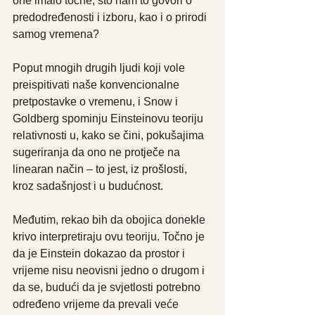
one imalo točne, što nam to govori o 
predodređenosti i izboru, kao i o prirodi 
samog vremena?
Poput mnogih drugih ljudi koji vole 
preispitivati naše konvencionalne 
pretpostavke o vremenu, i Snow i 
Goldberg spominju Einsteinovu teoriju 
relativnosti u, kako se čini, pokušajima 
sugeriranja da ono ne protječe na 
linearan način – to jest, iz prošlosti, 
kroz sadašnjost i u budućnost.
Međutim, rekao bih da obojica donekle 
krivo interpretiraju ovu teoriju. Točno je 
da je Einstein dokazao da prostor i 
vrijeme nisu neovisni jedno o drugom i 
da se, budući da je svjetlosti potrebno 
određeno vrijeme da prevali veće 