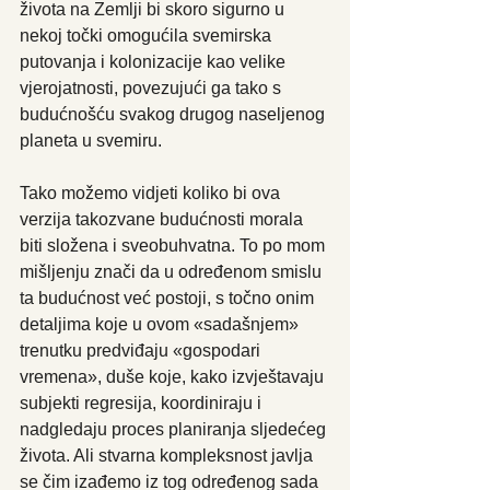
života na Zemlji bi skoro sigurno u 
nekoj točki omogućila svemirska 
putovanja i kolonizacije kao velike 
vjerojatnosti, povezujući ga tako s 
budućnošću svakog drugog naseljenog 
planeta u svemiru.
Tako možemo vidjeti koliko bi ova 
verzija takozvane budućnosti morala 
biti složena i sveobuhvatna. To po mom 
mišljenju znači da u određenom smislu 
ta budućnost već postoji, s točno onim 
detaljima koje u ovom «sadašnjem» 
trenutku predviđaju «gospodari 
vremena», duše koje, kako izvještavaju 
subjekti regresija, koordiniraju i 
nadgledaju proces planiranja sljedećeg 
života. Ali stvarna kompleksnost javlja 
se čim izađemo iz tog određenog sada 