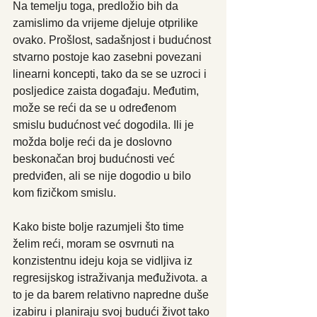
Na temelju toga, predložio bih da 
zamislimo da vrijeme djeluje otprilike 
ovako. Prošlost, sadašnjost i budućnost 
stvarno postoje kao zasebni povezani 
linearni koncepti, tako da se se uzroci i 
posljedice zaista događaju. Međutim, 
može se reći da se u određenom 
smislu budućnost već dogodila. Ili je 
možda bolje reći da je doslovno 
beskonačan broj budućnosti već 
predviđen, ali se nije dogodio u bilo 
kom fizičkom smislu.
Kako biste bolje razumjeli što time 
želim reći, moram se osvrnuti na 
konzistentnu ideju koja se vidljiva iz 
regresijskog istraživanja međuživota. a 
to je da barem relativno napredne duše 
izabiru i planiraju svoj budući život tako 