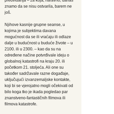
predviđanja – za koja, naravno, danas 
znamo da se nisu ostvarila, barem ne 
još.
Njihove kasnije grupne seanse, u 
kojima je subjektima davana 
mogućnost da se ili vraćaju ili odlaze 
dalje u budućnost u buduće živote – u 
2100. ili u 2300. – kao da su na 
određene načine potvrđivale ideju o 
globalnoj katastrofi na kraju 20. ili 
početkom 21. stoljeća. Ali one su 
također sadržavale razne događaje, 
uključujući izvanzemaljske kontakte, 
koji bi se vjerojatno mogli očekivati od 
bilo koga tko je ikada pogledao par 
znanstveno-fantastičnih filmova ili 
filmova katastrofe.