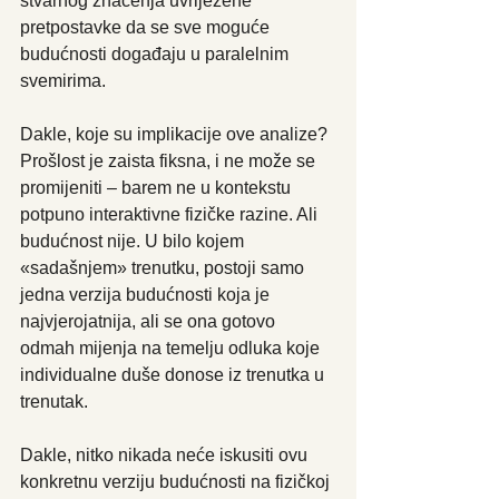
stvarnog značenja uvriježene 
pretpostavke da se sve moguće 
budućnosti događaju u paralelnim 
svemirima.
Dakle, koje su implikacije ove analize? 
Prošlost je zaista fiksna, i ne može se 
promijeniti – barem ne u kontekstu 
potpuno interaktivne fizičke razine. Ali 
budućnost nije. U bilo kojem 
«sadašnjem» trenutku, postoji samo 
jedna verzija budućnosti koja je 
najvjerojatnija, ali se ona gotovo 
odmah mijenja na temelju odluka koje 
individualne duše donose iz trenutka u 
trenutak.
Dakle, nitko nikada neće iskusiti ovu 
konkretnu verziju budućnosti na fizičkoj 