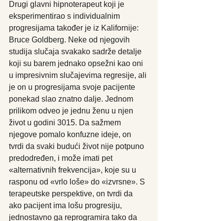
Drugi glavni hipnoterapeut koji je 
eksperimentirao s individualnim 
progresijama također je iz Kalifornije: 
Bruce Goldberg. Neke od njegovih 
studija slučaja svakako sadrže detalje 
koji su barem jednako opsežni kao oni 
u impresivnim slučajevima regresije, ali 
je on u progresijama svoje pacijente 
ponekad slao znatno dalje. Jednom 
prilikom odveo je jednu ženu u njen 
život u godini 3015. Da sažmem 
njegove pomalo konfuzne ideje, on 
tvrdi da svaki budući život nije potpuno 
predodređen, i može imati pet 
«alternativnih frekvencija», koje su u 
rasponu od «vrlo loše» do «izvrsne». S 
terapeutske perspektive, on tvrdi da 
ako pacijent ima lošu progresiju, 
jednostavno ga reprogramira tako da 