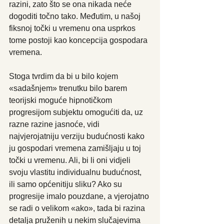
razini, zato što se ona nikada neće 
dogoditi točno tako. Međutim, u našoj 
fiksnoj točki u vremenu ona usprkos 
tome postoji kao koncepcija gospodara 
vremena.
Stoga tvrdim da bi u bilo kojem 
«sadašnjem» trenutku bilo barem 
teorijski moguće hipnotičkom 
progresijom subjektu omogućiti da, uz 
razne razine jasnoće, vidi 
najvjerojatniju verziju budućnosti kako 
ju gospodari vremena zamišljaju u toj 
točki u vremenu. Ali, bi li oni vidjeli 
svoju vlastitu individualnu budućnost, 
ili samo općenitiju sliku? Ako su 
progresije imalo pouzdane, a vjerojatno 
se radi o velikom «ako», tada bi razina 
detalja pruženih u nekim slučajevima 