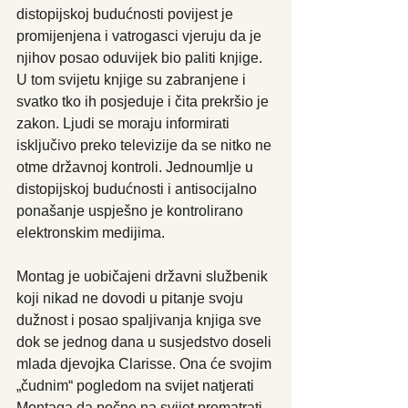
distopijskoj budućnosti povijest je 
promijenjena i vatrogasci vjeruju da je 
njihov posao oduvijek bio paliti knjige. 
U tom svijetu knjige su zabranjene i 
svatko tko ih posjeduje i čita prekršio je 
zakon. Ljudi se moraju informirati 
isključivo preko televizije da se nitko ne 
otme državnoj kontroli. Jednoumlje u 
distopijskoj budućnosti i antisocijalno 
ponašanje uspješno je kontrolirano 
elektronskim medijima.
Montag je uobičajeni državni službenik 
koji nikad ne dovodi u pitanje svoju 
dužnost i posao spaljivanja knjiga sve 
dok se jednog dana u susjedstvo doseli 
mlada djevojka Clarisse. Ona će svojim 
„čudnim“ pogledom na svijet natjerati 
Montaga da počne na svijet promatrati 