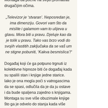
drugačijim očima.
„Televizor je ‘stvaran’. Neposredan je, 
ima dimenziju. Govori vam što da 
mislite i galamom vam to ulijeva u 
glavu. Mora biti u pravu. Djeluje kao da 
je tolik u pravu. Tako vas brzo vodi do 
svojih vlastitih zaključaka da se vaš um 
ne stigne pobuniti, ‘Kakva besmislica’!“
Događaj koji će ga potpuno trgnuti iz 
kolektivne hipnoze biti će događaj kada 
su spalili stan i knjige jedne starice. 
Iako je ona mogla poći s vatrogascima 
da se spasi, odlučila da je da ju ostave 
i da bude spaljena zajedno s knjigama. 
Montaga su sve više obuzimale knjige 
što ga je odvelo do stanja kada više 