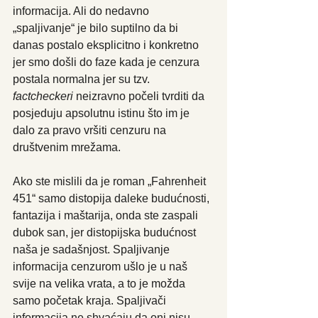
informacija. Ali do nedavno 
„spaljivanje“ je bilo suptilno da bi 
danas postalo eksplicitno i konkretno 
jer smo došli do faze kada je cenzura 
postala normalna jer su tzv. 
factcheckeri
 neizravno počeli tvrditi da 
posjeduju apsolutnu istinu što im je 
dalo za pravo vršiti cenzuru na 
društvenim mrežama.
Ako ste mislili da je roman „Fahrenheit 
451“ samo distopija daleke budućnosti, 
fantazija i maštarija, onda ste zaspali 
dubok san, jer distopijska budućnost 
naša je sadašnjost. Spaljivanje 
informacija cenzurom ušlo je u naš 
svije na velika vrata, a to je možda 
samo početak kraja. Spaljivači 
informacija ne shvaćaju da oni nisu 