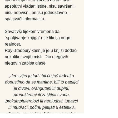
apsolutni vladari istine, nisu savršeni, 
nisu neovisni, oni su jednostavno – 
spaljivači informacija. 
Shvativši tijekom vremena da 
“spaljivanje knjiga” nije fikcija nego 
realnost, 
Ray Bradbury kasnije je u knjizi dodao 
nekoliko svojih misli. Dio njegovih 
njegovih zapisa glase:
„Jer svijet je lud i bit će još luđi ako 
dopustimo da se manjine, bili to patuljci 
ili divovi, orangutani ili dupini, 
pronuklearci ili zaštitnici voda, 
prokumpjuterolozi ili neoludisti, tupavci 
ili mudraci, počnu petljati u estetiku. 
Stvarni je svijet igralište za apsolutne 