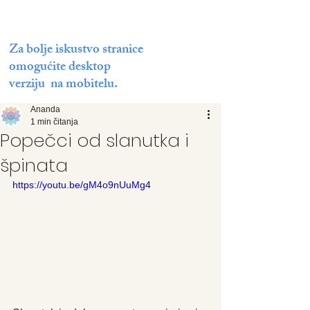
Za bolje iskustvo stranice
omogućite desktop
verziju na mobitelu.
Ananda
1 min čitanja
Popečci od slanutka i
špinata
https://youtu.be/gM4o9nUuMg4