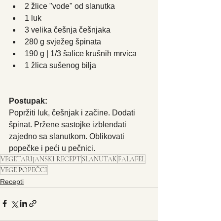
2 žlice "vode" od slanutka
1 luk
3 velika češnja češnjaka
280 g svježeg špinata
190 g | 1/3 šalice krušnih mrvica
1 žlica sušenog bilja
Postupak:
Popržiti luk, češnjak i začine. Dodati 
špinat. Pržene sastojke izblendati 
zajedno sa slanutkom. Oblikovati 
popečke i peći u pečnici. 
VEGETARIJANSKI RECEPT
SLANUTAK
FALAFEL
VEGE POPEČCI
Recepti