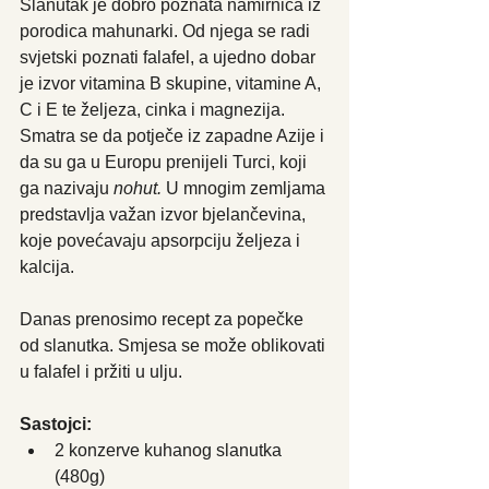
Slanutak je dobro poznata namirnica iz 
porodica mahunarki. Od njega se radi 
svjetski poznati falafel, a ujedno dobar 
je izvor vitamina B skupine, vitamine A, 
C i E te željeza, cinka i magnezija. 
Smatra se da potječe iz zapadne Azije i 
da su ga u Europu prenijeli Turci, koji 
ga nazivaju 
nohut. 
U mnogim zemljama 
predstavlja važan izvor bjelančevina, 
koje povećavaju apsorpciju željeza i 
kalcija.
Danas prenosimo recept za popečke 
od slanutka. Smjesa se može oblikovati 
u falafel i pržiti u ulju.
Sastojci: 
2 konzerve kuhanog slanutka 
(480g)