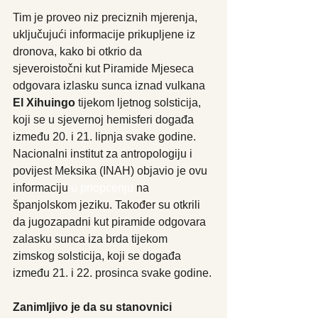
Tim je proveo niz preciznih mjerenja, 
uključujući informacije prikupljene iz 
dronova, kako bi otkrio da 
sjeveroistočni kut Piramide Mjeseca 
odgovara izlasku sunca iznad vulkana 
El Xihuingo
 tijekom ljetnog solsticija, 
koji se u sjevernoj hemisferi događa 
između 20. i 21. lipnja svake godine. 
Nacionalni institut za antropologiju i 
povijest Meksika (INAH) objavio je ovu 
informaciju 
u priopćenju
 na 
španjolskom jeziku. Također su otkrili 
da jugozapadni kut piramide odgovara 
zalasku sunca iza brda tijekom 
zimskog solsticija, koji se događa 
između 21. i 22. prosinca svake godine.
Zanimljivo je da su stanovnici 