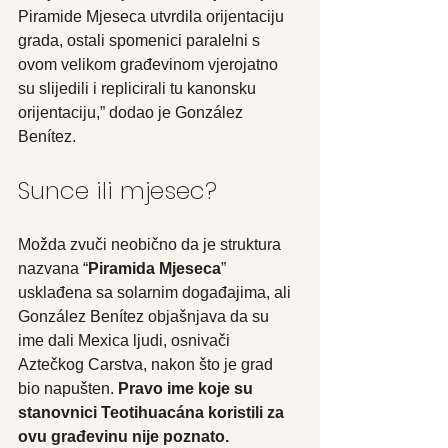
Piramide Mjeseca utvrdila orijentaciju 
grada, ostali spomenici paralelni s 
ovom velikom građevinom vjerojatno 
su slijedili i replicirali tu kanonsku 
orijentaciju,” dodao je González 
Benítez.
Sunce ili mjesec?
Možda zvuči neobično da je struktura 
nazvana “
Piramida Mjeseca
” 
usklađena sa solarnim događajima, ali 
González Benítez objašnjava da su 
ime dali Mexica ljudi, osnivači
Aztečkog Carstva
, nakon što je grad 
bio napušten. 
Pravo ime koje su 
stanovnici Teotihuacána koristili za 
ovu građevinu nije poznato.