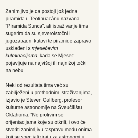
Zanimljivo je da postoji još jedna 
piramida u Teotihuacánu nazvana 
“Piramida Sunca”, ali istraživanje tima 
sugerira da su sjeveroistočni i 
jugozapadni kutovi te piramide zapravo 
usklađeni s 
mjesečevim 
kulminacijama
, kada se Mjesec 
pojavljuje na najvišoj ili najnižoj točki 
na nebu
Neki od rezultata tima već su 
zabilježeni u prethodnim istraživanjima, 
izjavio je Steven Gullberg, profesor 
kulturne astronomije na Sveučilištu 
Oklahoma. “Ne protivim se 
orijentacijama koje su otkrili, i ovo će 
stvoriti zanimljivu raspravu među onima 
koji se specijaliziraju za astronomiju 