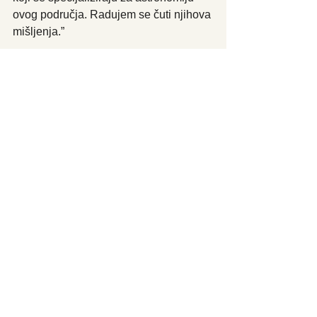
ovog područja. Radujem se čuti njihova 
mišljenja.”
Ivan Sprajc, voditelj Instituta za 
antropološke i prostorne studije 
Slovenske akademije znanosti i 
umjetnosti, izrazio je sumnju u ideju da 
je grad bio izgrađen s namjerom 
usklađivanja sa solsticijem i Piramidom 
Mjeseca. Napomenuo je da je Piramida 
Mjeseca bila modificirana tijekom 
izgradnje te da je njezina najranija faza 
imala drugačiju orijentaciju od 
današnje.
Tim trenutno radi na knjizi koja će 
uključivati rezultate njihovog 
istraživanja, a također su objavili 
dokumentarac o svojim nalazima.