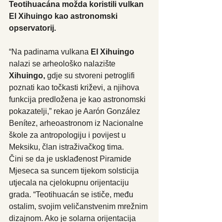
Teotihuacána možda koristili vulkan 
El Xihuingo kao astronomski 
opservatorij.
“Na padinama vulkana 
El Xihuingo
nalazi se arheološko nalazište 
Xihuingo,
 gdje su stvoreni petroglifi 
poznati kao točkasti križevi, a njihova 
funkcija predložena je kao astronomski 
pokazatelji,” rekao je Aarón González 
Benítez, arheoastronom iz Nacionalne 
škole za antropologiju i povijest u 
Meksiku, član istraživačkog tima.
Čini se da je usklađenost Piramide 
Mjeseca sa suncem tijekom solsticija 
utjecala na cjelokupnu orijentaciju 
grada. “Teotihuacán se ističe, među 
ostalim, svojim veličanstvenim mrežnim 
dizajnom. Ako je solarna orijentacija 