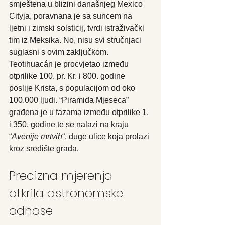
smještena u blizini današnjeg Mexico 
Cityja, poravnana je sa suncem na 
ljetni i zimski solsticij, tvrdi istraživački 
tim iz Meksika. No, nisu svi stručnjaci 
suglasni s ovim zaključkom.
Teotihuacán je procvjetao između 
otprilike 100. pr. Kr. i 800. godine 
poslije Krista, s populacijom od oko 
100.000 ljudi. “Piramida Mjeseca” 
građena je u fazama između otprilike 1. 
i 350. godine te se nalazi na kraju 
“
Avenije mrtvih
“, duge ulice koja prolazi 
kroz središte grada.
Precizna mjerenja 
otkrila astronomske 
odnose