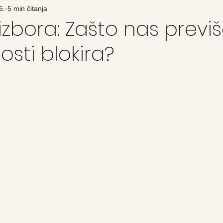
5.
5 min čitanja
 izbora: Zašto nas previ
sti blokira?