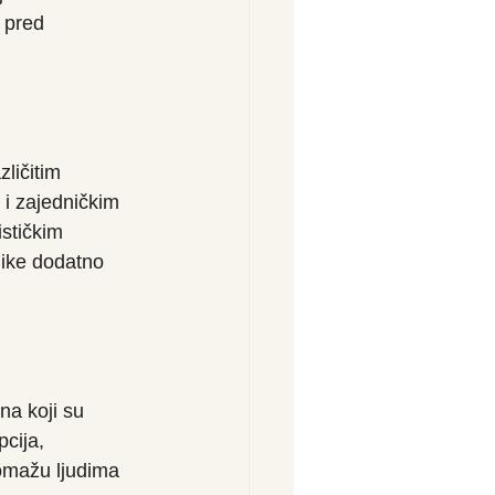
 pred 
ličitim 
 i zajedničkim 
stičkim 
like dodatno 
na koji su 
cija, 
pomažu ljudima 