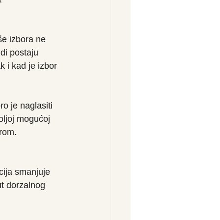
še izbora ne 
di postaju 
k i kad je izbor 
o je naglasiti 
oljoj mogućoj 
orom.
cija smanjuje 
ut dorzalnog 