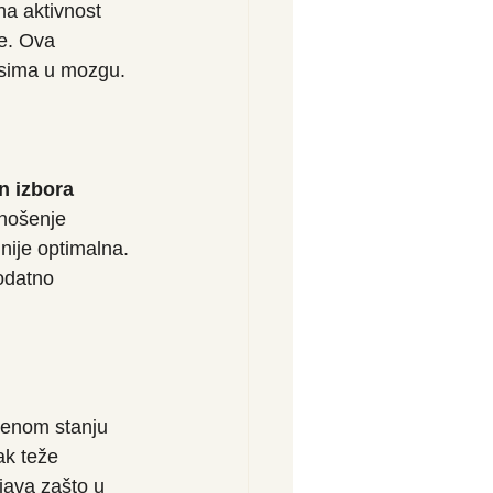
na aktivnost 
e. Ova 
sima u mozgu. 
n izbora
nošenje 
nije optimalna. 
dodatno 
ćenom stanju 
ak teže 
java zašto u 