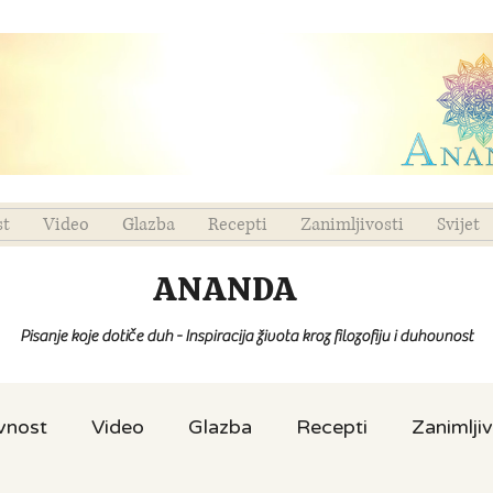
st
Video
Glazba
Recepti
Zanimljivosti
Svijet
ANANDA
Pisanje koje dotiče duh - Inspiracija života kroz filozofiju i duhovnost
ovnost
Video
Glazba
Recepti
Zanimljiv