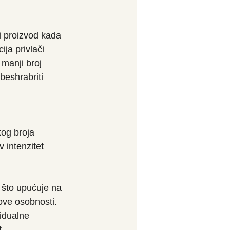
i proizvod kada 
ija privlači 
 manji broj 
beshrabriti 
kog broja 
 intenzitet 
 što upućuje na 
ove osobnosti. 
idualne 
t