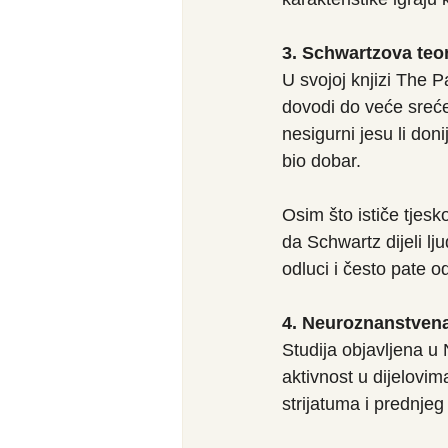
3. Schwartzova teor
U svojoj knjizi The 
dovodi do veće sreće
nesigurni jesu li doni
bio dobar.
Osim što ističe tjesk
da Schwartz dijeli lj
odluci i često pate o
4. Neuroznanstvena
Studija objavljena u
aktivnost u dijelovi
strijatuma i prednjeg