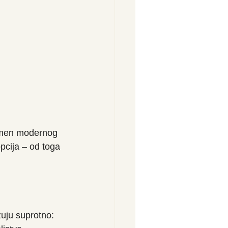
nomen modernog 
pcija – od toga 
zuju suprotno: 