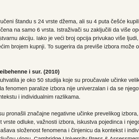
ivučeni štandu s 24 vrste džema, ali su 4 puta češće kupil
čena na samo 6 vrsta. Istraživači su zaključili da više opc
tvarnu akciju. Iako je veći broj opcija privukao više ljudi,
većim brojem kupnji. To sugerira da previše izbora može o
eibehenne i sur. (2010)
hvatila je oko 50 studija koje su proučavale učinke veli
da fenomen paralize izbora nije univerzalan i da se njegov
ntekstu i individualnim razlikama.
su pronašli značajne negativne učinke prevelikog izbora,
 vrste odluke, važnosti izbora, iskustva pojedinca i njeg
lašava složenost fenomena i činjenicu da kontekst i indiv
u ključnu ulogu. Cambridge University Press & Assessmen