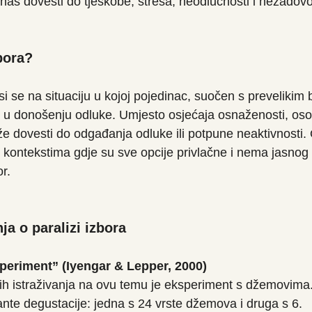
nas dovesti do tjeskobe, stresa, neodlučnosti i nezadovo
zbora?
i se na situaciju u kojoj pojedinac, suočen s prevelikim 
 u donošenju odluke. Umjesto osjećaja osnaženosti, oso
že dovesti do odgađanja odluke ili potpune neaktivnosti
 kontekstima gdje su sve opcije privlačne i nema jasnog f
r.
ja o paralizi izbora
periment” (Iyengar & Lepper, 2000)
ih istraživanja na ovu temu je eksperiment s džemovima
ante degustacije: jedna s 24 vrste džemova i druga s 6.