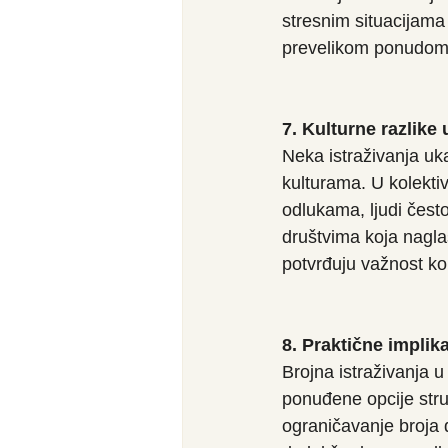
stresnim situacijam
prevelikom ponudom
7. Kulturne razlike 
Neka istraživanja uka
kulturama. U kolektiv
odlukama, ljudi često
društvima koja nagla
potvrđuju važnost kon
8. Praktične implika
Brojna istraživanja u
ponuđene opcije struk
ograničavanje broja d