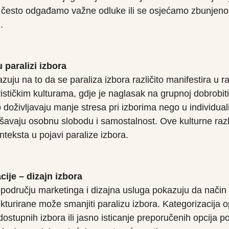
a često odgađamo važne odluke ili se osjećamo zbunjeno
.
u paralizi izbora
zuju na to da se paraliza izbora različito manifestira u raz
ističkim kulturama, gdje je naglasak na grupnoj dobrobiti
 doživljavaju manje stresa pri izborima nego u individuali
šavaju osobnu slobodu i samostalnost. Ove kulturne raz
teksta u pojavi paralize izbora.
cije – dizajn izbora
 području marketinga i dizajna usluga pokazuju da način 
turirane može smanjiti paralizu izbora. Kategorizacija op
ostupnih izbora ili jasno isticanje preporučenih opcija 