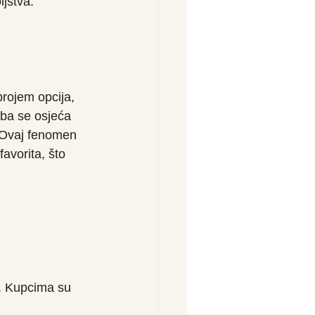
ljstva.
brojem opcija, 
ba se osjeća 
. Ovaj fenomen 
avorita, što 
. Kupcima su 