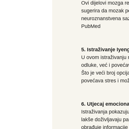
Ovi dijelovi mozga re
sugerira da mozak pe
neuroznanstvena saz
PubMed
5. Istraživanje Iye
U ovom istraživanju 
odluke, već i povećav
Što je veći broj opci
povećava stres i mož
6. Utjecaj emociona
Istraživanja pokazuj
lakše doživljavaju pa
obrađuje informacije