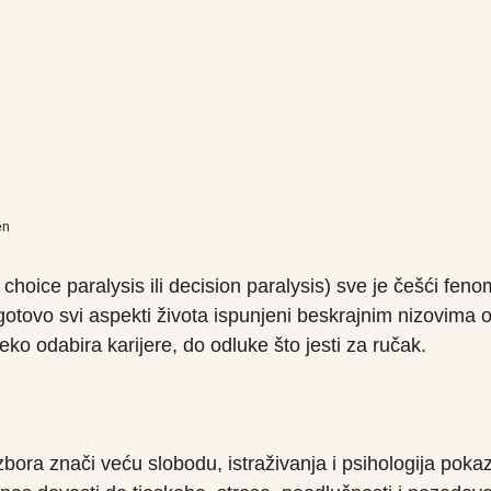
en
 choice paralysis ili decision paralysis) sve je češći fe
gotovo svi aspekti života ispunjeni beskrajnim nizovima o
reko odabira karijere, do odluke što jesti za ručak.
izbora znači veću slobodu, istraživanja i psihologija poka