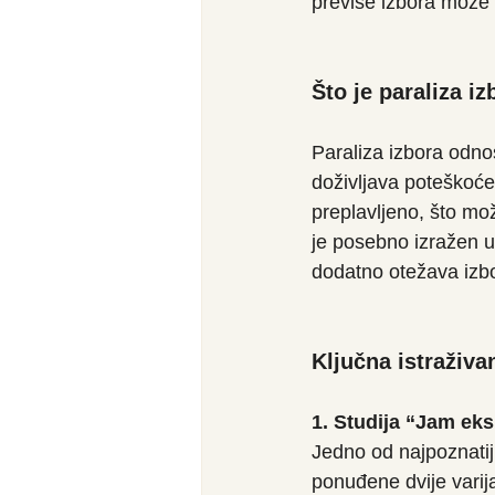
previše izbora može 
Što je paraliza i
Paraliza izbora odnos
doživljava poteškoće
preplavljeno, što mo
je posebno izražen u
dodatno otežava izbo
Ključna istraživan
1. Studija “Jam eks
Jedno od najpoznatij
ponuđene dvije varij