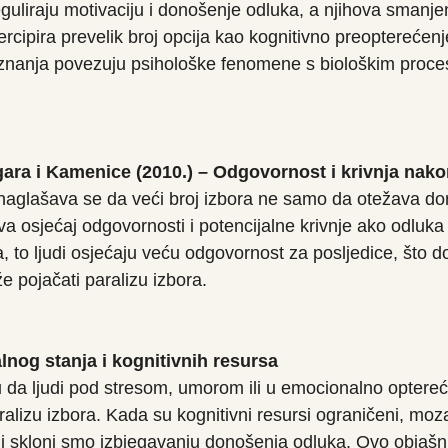
guliraju motivaciju i donošenje odluka, a njihova smanje
rcipira prevelik broj opcija kao kognitivno preopterećenj
nanja povezuju psihološke fenomene s biološkim proce
ngara i Kamenice (2010.) – Odgovornost i krivnja nako
naglašava se da veći broj izbora ne samo da otežava do
a osjećaj odgovornosti i potencijalne krivnje ako odluka 
ja, to ljudi osjećaju veću odgovornost za posljedice, što 
e pojačati paralizu izbora.
lnog stanja i kognitivnih resursa
u da ljudi pod stresom, umorom ili u emocionalno optere
ralizu izbora. Kada su kognitivni resursi ograničeni, moz
 i skloni smo izbjegavanju donošenja odluka. Ovo objašn