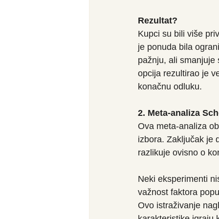
Rezultat?
Kupci su bili više pr
je ponuda bila ograni
pažnju, ali smanjuje s
opcija rezultirao je 
konačnu odluku.
2. Meta-analiza Sch
Ova meta-analiza obu
izbora. Zaključak je 
razlikuje ovisno o ko
Neki eksperimenti ni
važnost faktora poput
Ovo istraživanje nag
karakteristike igraj