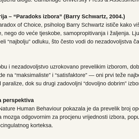
ija – “Paradoks izbora” (Barry Schwartz, 2004.)
Paradox of Choice, psiholog Barry Schwartz ističe kako vi
, nego do veće tjeskobe, samopropitivanja i žaljenja. Lju
jeli “najbolju” odluku, što često vodi do nezadovoljstva ča
obu i nezadovoljstvo uzrokovano prevelikim izborom, dobr
ude na “maksimaliste” i “satisfaktore” — oni prvi teže najb
d paralize, dok su drugi zadovoljni “dovoljno dobrim” izb
 perspektiva
 Nature Human Behaviour pokazala je da prevelik broj op
ma mozga odgovornim za procjenu vrijednosti izbora, pop
 cingulatnog korteksa.